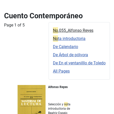
Cuento Contemporáneo
Page 1 of 5
No
.055_Alfonso Reyes
No
ta introductoria
De Calendario
De Árbol de pólvora
De En el ventanilllo de Toledo
All Pages
Alfonso Reyes
Selección y
no
ta
introductoria de
Beatriz Espejo