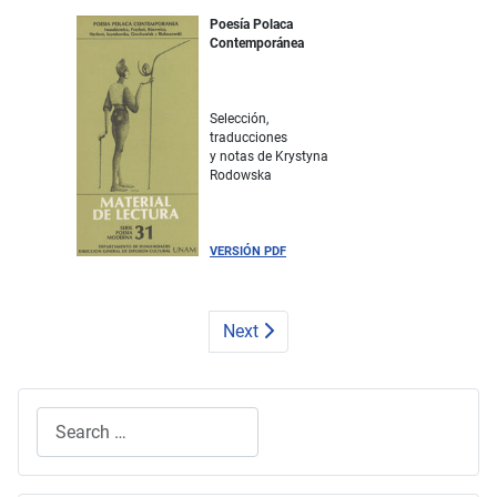
Poesía Polaca
Contemporánea
Selección,
traducciones
y notas de Krystyna
Rodowska
VERSIÓN PDF
Next
Search
Type 2 or more characters for results.