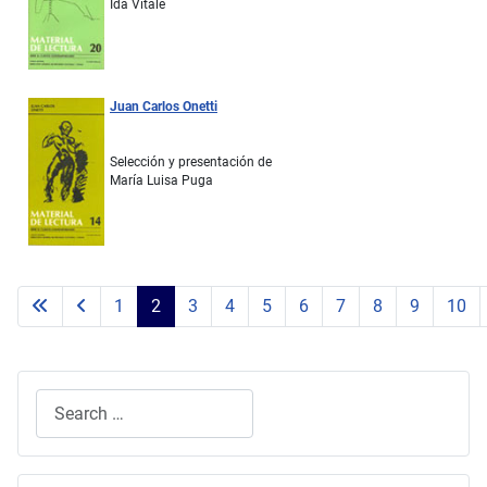
Ida Vitale
Juan Carlos Onetti
Selección y presentación de
María Luisa Puga
1
2
3
4
5
6
7
8
9
10
Search
Type 2 or more characters for results.