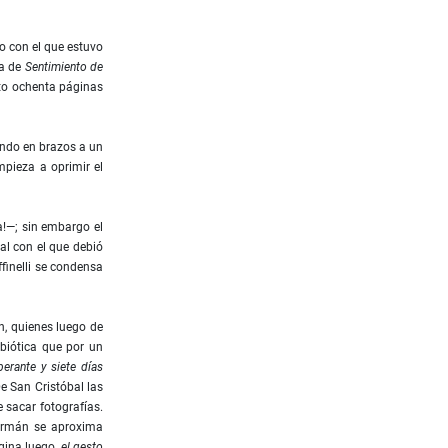
do con el que estuvo
ra de
Sentimiento de
nto ochenta páginas
ando en brazos a un
mpieza a oprimir el
a!—; sin embargo el
al con el que debió
ﬁnelli se condensa
n, quienes luego de
biótica que por un
berante y siete días
e San Cristóbal las
e sacar fotografías.
Germán se aproxima
agina luego,
el gesto