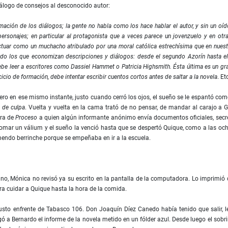
tálogo de consejos al desconocido autor:
mación de los diálogos; la gente no habla como los hace hablar el autor, y sin un oíd
ersonajes; en particular al protagonista que a veces parece un jovenzuelo y en otr
 actuar como un muchacho atribulado por una moral católica estrechísima que en nues
e todo los que economizan descripciones y diálogos: desde el segundo Azorín hasta 
or debe leer a escritores como Dassiel Hammet o Patricia Highsmith. Ésta última es un 
cicio de formación, debe intentar escribir cuentos cortos antes de saltar a la novela
. Et
ro en ese mismo instante, justo cuando cerró los ojos, el sueño se le espantó co
 de culpa
. Vuelta y vuelta en la cama trató de no pensar, de mandar al carajo a
era de
Proceso
a quien algún informante anónimo envía documentos oficiales, secr
tomar un válium y el sueño la venció hasta que se despertó Quique, como a las oc
endo berrinche porque se empeñaba en ir a la escuela.
yuno, Mónica no revisó ya su escrito en la pantalla de la computadora. Lo imprimió
a cuidar a Quique hasta la hora de la comida.
sto enfrente de Tabasco 106. Don Joaquín Díez Canedo había tenido que salir, l
egó a Bernardo el informe de la novela metido en un fólder azul. Desde luego el sob