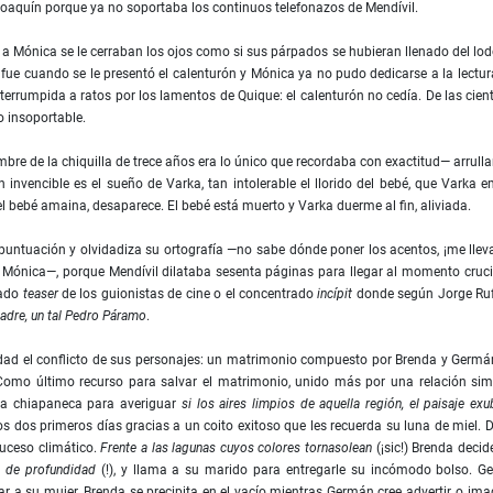
 Joaquín porque ya no soportaba los continuos telefonazos de Mendívil.
, y a Mónica se le cerraban los ojos como si sus párpados se hubieran llenado del lo
fue cuando se le presentó el calenturón y Mónica ya no pudo dedicarse a la lectu
terrumpida a ratos por los lamentos de Quique: el calenturón no cedía. De las cie
o insoportable.
bre de la chiquilla de trece años era lo único que recordaba con exactitud— arrull
n invencible es el sueño de Varka, tan intolerable el llorido del bebé, que Varka e
el bebé amaina, desaparece. El bebé está muerto y Varka duerme al ﬁn, aliviada.
puntuación y olvidadiza su ortografía —no sabe dónde poner los acentos, ¡me llev
s Mónica—, porque Mendívil dilataba sesenta páginas para llegar al momento cruci
tado
teaser
de los guionistas de cine o el concentrado
incípit
donde según Jorge Ruf
adre, un tal Pedro Páramo
.
osidad el conﬂicto de sus personajes: un matrimonio compuesto por Brenda y Germá
Como último recurso para salvar el matrimonio, unido más por una relación sim
lva chiapaneca para averiguar
si los aires limpios de aquella región, el paisaje exu
s dos primeros días gracias a un coito exitoso que les recuerda su luna de miel. D
suceso climático.
Frente a las lagunas cuyos colores tornasolean
(¡sic!) Brenda decid
s de profundidad
(!), y llama a su marido para entregarle su incómodo bolso. 
r a su mujer. Brenda se precipita en el vacío mientras Germán cree advertir, o im