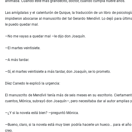
animaba. Cuando esté más grandecito, doctor, cuando cumpla nueve años.
Las amígdalas y el calenturón de Quique, la traducción de un libro de psicologí
impidieron abocarse al manuscrito del tal Gerardo Mendívil. Lo dejó para últim
le puedo quedar mal.
—No me vayas a quedar mal —le dijo don Joaquín.
—El martes veintisiete.
—A más tardar.
—Sí, el martes veintisiete a más tardar, don Joaquín, se lo prometo.
Díez Canedo le explicó la urgencia:
El manuscrito de Mendívil tenía más de seis meses en su escritorio. Ciertamen
cuentos, Mónica, subrayó don Joaquín—, pero necesitaba dar al autor amplias y c
—¿Y si la novela está bien? —preguntó Mónica.
—Bueno, claro, si la novela está muy bien podría hacerle un hueco... para el añ
creo.