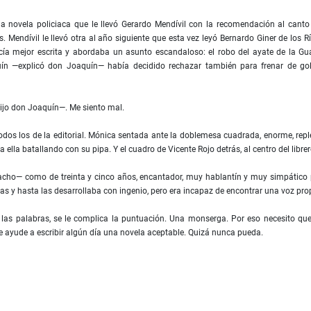
 novela policiaca que le llevó Gerardo Mendívil con la recomendación al canto
Mendívil le llevó otra al año siguiente que esta vez leyó Bernardo Giner de los Rí
a mejor escrita y abordaba un asunto escandaloso: el robo del ayate de la Gua
ín —explicó don Joaquín— había decidido rechazar también para frenar de go
jo don Joaquín—. Me siento mal.
todos los de la editorial. Mónica sentada ante la doblemesa cuadrada, enorme, rep
 ella batallando con su pipa. Y el cuadro de Vicente Rojo detrás, al centro del libr
acho— como de treinta y cinco años, encantador, muy hablantín y muy simpático 
ras y hasta las desarrollaba con ingenio, pero era incapaz de encontrar una voz pro
 las palabras, se le complica la puntuación. Una monserga. Por eso necesito qu
le ayude a escribir algún día una novela aceptable. Quizá nunca pueda.