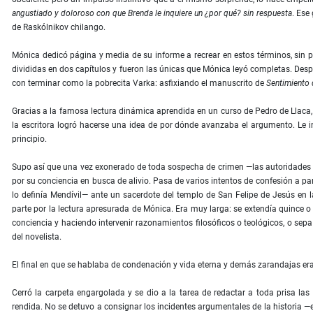
angustiado y doloroso con que Brenda le inquiere un ¿por qué? sin respuesta
. Ese
de Raskólnikov chilango.
Mónica dedicó página y media de su informe a recrear en estos términos, sin 
divididas en dos capítulos y fueron las únicas que Mónica leyó completas. Desp
con terminar como la pobrecita Varka: asﬁxiando el manuscrito de
Sentimiento 
Gracias a la famosa lectura dinámica aprendida en un curso de Pedro de Llaca
la escritora logró hacerse una idea de por dónde avanzaba el argumento. Le i
principio.
Supo así que una vez exonerado de toda sospecha de crimen —las autoridades
por su conciencia en busca de alivio. Pasa de varios intentos de confesión a pa
lo deﬁnía Mendívil— ante un sacerdote del templo de San Felipe de Jesús en 
parte por la lectura apresurada de Mónica. Era muy larga: se extendía quince o 
conciencia y haciendo intervenir razonamientos filosóﬁcos o teológicos, o sep
del novelista.
El ﬁnal en que se hablaba de condenación y vida eterna y demás zarandajas er
Cerró la carpeta engargolada y se dio a la tarea de redactar a toda prisa las
rendida. No se detuvo a consignar los incidentes argumentales de la historia —e