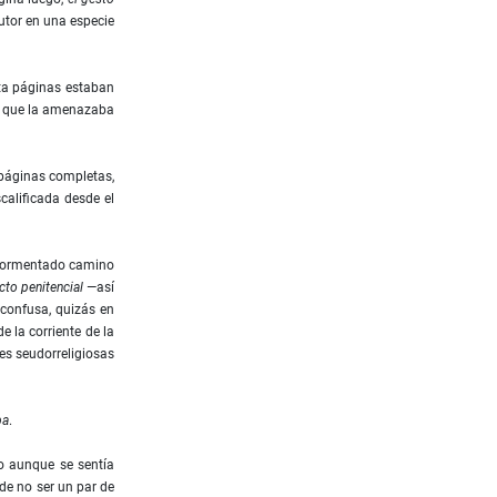
utor en una especie
nta páginas estaban
ño que la amenazaba
 páginas completas,
scaliﬁcada desde el
tormentado camino
cto penitencial
—así
 confusa, quizás en
 la corriente de la
es seudorreligiosas
pa
.
do aunque se sentía
 de no ser un par de