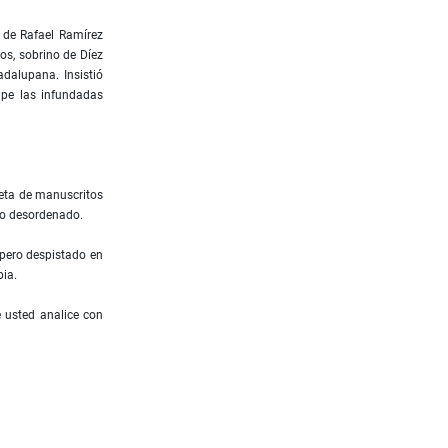
 de Rafael Ramírez
os, sobrino de Díez
dalupana. Insistió
lpe las infundadas
leta de manuscritos
ero desordenado.
pero despistado en
pia.
e usted analice con