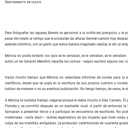
Sentimiento de culpa
Para fotograﬁar las lagunas, Brenda se aproximó a la orillita del precipicio, y l
pesar del miedo al vértigo que le producían las alturas Germán caminó muy despaci
ademán instintivo, con un gesto que nunca hubiera imaginado realizar, le dio un emp
Mónica no podía evitarlo: los ojos se le cerraban, se le cerraban, se le cerrab
autor, un tal Gerardo Mendívil, repartía las comas —según escribió alguna vez J
Hacía mucho tiempo que Mónica no redactaba informes de novela para la edi
cientíﬁcos, desde que se urgía en la escritura de sus propios cuentos o nove
habían de merecer o no su eventual publicación. No tengo tiempo, de veras, le d
A Mónica le costaba trabajo negarse porque le debía mucho a Díez Canedo. Él pu
Planeta y se convirtió después en un
bestseller
local. A partir de entonces la
llamaban a presentar libros o a participar en encuentros de escritores. No podí
maternales —solía decir—: lastres legendarios de las mujeres que viven solas y
culpa de las malditas amígdalas. Le producían calenturones de cuarenta grado