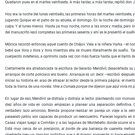
Quedaron pues en el martes veintisiete. A más tardar, a más tardar, repitió don
Hoy era la noche del lunes veintiséis, las primeras horas del martes veintisiete
jugando Quique en el patio de su abuela, el domingo. En la noche del domingo 
culpa
. Y el lunes menos. Hasta ya muy noche, como a las once y media, pero in
del manuscrito leyó completas las primeras sesenta y ahí se le presentó el sueñ
Mónica recordó entonces aquel cuento de Chéjov. Veía a la niñera Varka —el nom
bebé que llora y llora y llora mientras ella se muere literalmente de sueño. Ta
cuerpecito indefenso, a oprimirlo cada vez con más fuerza hasta que el llanto d
Ciertamente era atrabancada la escritura de Gerardo Mendívil, desacertada su 
arranque de corte policiaco era bueno. Arranque es un decir —escribió despué
iniciar su historia en aras de atrapar al lector desde la primera página: el men
toda la trama de una novela:
Vine a Comala porque me dijeron que aquí vivía mi p
En lugar de eso, Mendívil se distraía y distraía al lector planteando con mor
diez años de vida en común empiezan a planear una separación definitiva. 
verdadero lazo amoroso, Brenda propone realizar en pareja un viaje a la se
paseando juntos
son capaces de producir un reencuentro. Parecen lograrlo en lo
Casas viajan luego a Comitán y a las lagunas de Montebello donde ocurre el 
Está muy cerca de un precipicio,
al borde de una barranca de cuarenta metro
obediente pero un impulso instintivo que a él mismo sorprende, lo hace empella