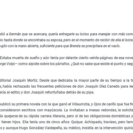
e pidió a Germán que se acercara, quería entregarle su bolso para manejar con más co
o hasta donde se encontraba su esposa, pero en el momento de recibir de ella el bolso
ujón con la mano abierta, suﬁciente para que Brenda se precipitara en el vacío.
an. Estaba muerta de sueño y aún tenía por delante ciento veinte páginas de esa nov
orge Volpi— como alpiste sobre los párrafos. ¿Qué no sabe que existe el punto y seg
torial Joaquín Mortiz. Desde que dedicaba la mayor parte de su tiempo a la tr
las, había rechazado las frecuentes peticiones de don Joaquín Díez Canedo para l
ecía al editor, y don Joaquín refunfuñaba detrás de su pipa.
blicó su primera novela con la que ganó el Villaurrutia, y
Ojos de cariño
que fue ﬁn
 consideraron escritora con mayúscula. La invitaban a mesas redondas, le solicita
a quejarse de su rápida carrera literaria, pero sí de las obligaciones domésticas 
 tienen hijos. Ella tenía uno de cinco años: Quique. Achispado, travieso, pero ta
s y aunque Hugo González Valdepeña, su médico, insistía en la intervención quirú