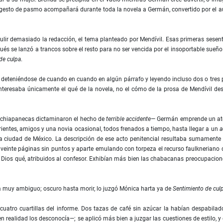
 gesto de pasmo acompañará durante toda la novela a Germán, convertido por el a
pulir demasiado la redacción, el tema planteado por Mendívil. Esas primeras sese
ués se lanzó a trancos sobre el resto para no ser vencida por el insoportable sue
de culpa
.
, deteniéndose de cuando en cuando en algún párrafo y leyendo incluso dos o tres
nteresaba únicamente el qué de la novela, no el cómo de la prosa de Mendívil de
 chiapanecas dictaminaron el hecho de
terrible accidente
— Germán emprende un a
rientes, amigos y una novia ocasional, todos frenados a tiempo, hasta llegar a un
a
la ciudad de México. La descripción de ese acto penitencial resultaba sumamente
veinte páginas sin puntos y aparte emulando con torpeza el recurso faulkneriano de
a Dios qué, atribuidos al confesor. Exhibían más bien las chabacanas preocupacion
a muy ambiguo; oscuro hasta morir, lo juzgó Mónica harta ya de
Sentimiento de cul
 cuatro cuartillas del informe. Dos tazas de café sin azúcar la habían despabila
n realidad los desconocía—; se aplicó más bien a juzgar las cuestiones de estilo, y