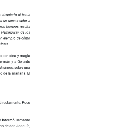
o despierto al habla
as un conservador a
tros tiempos resulta
el Hemingway de los
gran ejemplo de cómo
cétera.
mo por obra y magia
 Germán y a Gerardo
etísimos, sobre una
ho de la mañana. El
 directamente. Poco
e informó Bernardo
rino de don Joaquín,