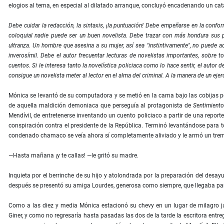
elogios al tema, en especial al dilatado arranque, concluyó encadenando un ca
Debe cuidar la redacción, la sintaxis, ¡la puntuación! Debe empeñarse en la confor
coloquial nadie puede ser un buen novelista. Debe trazar con más hondura sus p
ultranza. Un hombre que asesina a su mujer, así sea "instintivamente", no puede
inverosímil. Debe el autor frecuentar lecturas de novelistas importantes, sobr
cuentos. Si le interesa tanto la novelística policiaca como lo hace sentir, el aut
consigue un novelista meter al lector en el alma del criminal. A la manera de un ejer
Mónica se levantó de su computadora y se metió en la cama bajo las cobijas pe
de aquella maldición demoniaca que perseguía al protagonista de
Sentimiento
Mendívil, de entretenerse inventando un cuento policiaco a partir de una report
conspiración contra el presidente de la República. Terminó levantándose para 
condenado chamaco se veía ahora sí completamente aliviado y le armó un trem
—Hasta mañana ¡y te callas! —le gritó su madre.
Inquieta por el berrinche de su hijo y atolondrada por la preparación del desa
después se presentó su amiga Lourdes, generosa como siempre, que llegaba par
Como a las diez y media Mónica estacionó su chevy en un lugar de milagro ju
Giner, y como no regresaría hasta pasadas las dos de la tarde la escritora entr