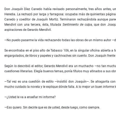
Don Joaquín Díez Canedo había revisado personalmente, tres años antes, una
Heredia. La rechazó por larga y farragosa: ocupaba más de quinientas páginas. 
Canedo y coeditor de Joaquín Mortiz. Terminaron rechazándola aunque parecí
Mendívil con una tercera, ésta, titulada
Sentimiento de culpa
, que don Joaqu
aspiraciones de Gerardo Mendívil.
—No puedo pasarme la vida rechazando todas las obras de un mismo autor —di
Se encontraba en el piso alto de Tabasco 106, en la singular oﬁcina abierta a 
engargolados, de libros y papeles y cachivaches sin cuento. Don Joaquín frente a
Según lo describió el editor, Gerardo Mendívil era un muchacho —no tan much
cuestiones literarias. Elegía buenos temas, ponía títulos muy atinados a sus ob
—Tal vez es una cuestión de estilo —insistió don Joaquín—. Se atraganta con
mucho cuidado la novela y le explique dónde falla. A lo mejor un buen informe 
—¿Usted le va a enseñar mi informe?
—Eso quiero. Sin decirle que es de usted, desde luego, como siempre.