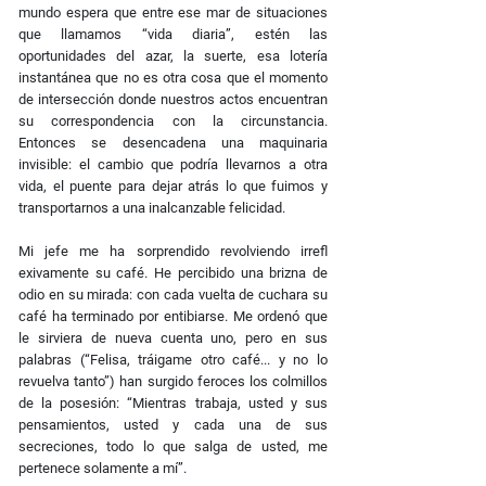
mundo espera que entre ese mar de situaciones
que llamamos “vida diaria”, estén las
oportunidades del azar, la suerte, esa lotería
instantánea que no es otra cosa que el momento
de intersección donde nuestros actos encuentran
su correspondencia con la circunstancia.
Entonces se desencadena una maquinaria
invisible: el cambio que podría llevarnos a otra
vida, el puente para dejar atrás lo que fuimos y
transportarnos a una inalcanzable felicidad.
Mi jefe me ha sorprendido revolviendo irreﬂ
exivamente su café. He percibido una brizna de
odio en su mirada: con cada vuelta de cuchara su
café ha terminado por entibiarse. Me ordenó que
le sirviera de nueva cuenta uno, pero en sus
palabras (“Felisa, tráigame otro café... y no lo
revuelva tanto”) han surgido feroces los colmillos
de la posesión: “Mientras trabaja, usted y sus
pensamientos, usted y cada una de sus
secreciones, todo lo que salga de usted, me
pertenece solamente a mí”.