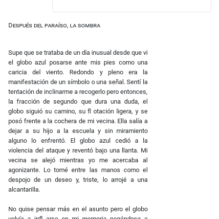
Después del paraíso, la sombra
Supe que se trataba de un día inusual desde que vi
el globo azul posarse ante mis pies como una
caricia del viento. Redondo y pleno era la
manifestación de un símbolo o una señal. Sentí la
tentación de inclinarme a recogerlo pero entonces,
la fracción de segundo que dura una duda, el
globo siguió su camino, su ﬂ otación ligera, y se
posó frente a la cochera de mi vecina. Ella salía a
dejar a su hijo a la escuela y sin miramiento
alguno lo enfrentó. El globo azul cedió a la
violencia del ataque y reventó bajo una llanta. Mi
vecina se alejó mientras yo me acercaba al
agonizante. Lo tomé entre las manos como el
despojo de un deseo y, triste, lo arrojé a una
alcantarilla.
No quise pensar más en el asunto pero el globo
volvía a inﬂ arse en mi memoria negándose a