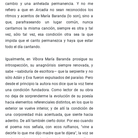
cambio y una anhelada permanencia. Y no me
refiero a que en
Ar­cadia
no sean reconocidos los
ritmos y acentos de María Baranda (lo son), sino a
que, parafraseando un lugar común, nunca
cantamos la misma canción, siempre es otra y tal
vez, sólo tal vez, esa condición otra sea la que
impida que el canto permanezca y haya que estar
todo el día cantando.
Igualmente, en
Víbora
María Baranda prosigue su
introspección, su anagnórisis siempre renovada, y
sabe —sabiduría de escritora— que la serpiente y no
sólo Adán y Eva fueron expulsados del paraíso. Pero
desde el principio la autora nos dice que la voz tiene
una condición fundadora. Como lector de su obra
no deja de sorprenderme la evolución de su poesía
hacia elementos referenciales distintos, en los que lo
exte­rior se vuelve interior, y de allí la condición de
una corporeidad más acentuada, que siente hacia
adentro. De allí también cierto dolor. Por eso cuando
el poema nos señala, con ecos rulfianos, "vine a
decirte lo que me dijo madre que te dijera", la voz se