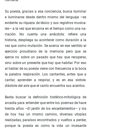
humana.
Su poesía, gracias a esa conciencia, busca iluminar
e iluminarse desde dentro mismo del lenguaje —es
evidente su riqueza de léxico y sus registros musica­
les— a la vez que encarna en el tiempo como una na­
rración. No cuenta una anécdota: refiere una
historia, despliega su acontecer como duración a la
vez que como mutación. Se acerca en ese sentido al
ejercicio proustiano de la memoria pero que se
ejerce no sobre un pasado que hay que recuperar,
sino sobre un pre­sente que hay que habitar. Por eso
al hablar de su poesía viene con frecuencia a la boca
la palabra res­piración. Los cantantes, antes que a
cantar, aprenden a respirar, y es en esa sistole-
diàstole del aire que el canto encuentra sus acentos.
Basta buscar la definición histérico-mitológica de
arcadia para entender que entre los poemas de hace
treinta años —
El jardín de los encantamientos
— y los
de hoy hay un mismo camino, diversas utopías
realiza­das, paraísos encontrados y vueltos a perder,
porque la poesía es como la vida un incesante