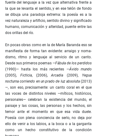
fuente del lenguaje a la vez que alternativa frente a
la que se levanta el sentido, y en ese telón de fondo
se dibuja una paradoja extrema: la poesía es a la
vez naturaleza y artificio, sentido divino y significado
hu­mano, comunicación y alteridad, puente entre las
dos orillas del río.
En pocas obras como en la de María Baranda eso se
manifiesta de forma tan evidente: arraigo y noma­
dismo, ritmo y lenguaje al servicio de un canto.
Desde sus primeros poemas —
Fábula de los perdidos
(1990)— hasta los más recientes —
Ávido mundo
(2005),
Ficticia
, (2006),
Arcadia
(2009),
Yegua
nocturna corriendo en un prado de luz absoluta
(2013)
—, son eso, precisamente: un canto coral en el que
las voces de distintos niveles —míticos, históricos,
personales— celebran la existen­cia del mundo, el
paisaje y las cosas, las personas y los hechos, sin
temor ante el momento en que esa vida duele.
Poesía con plena conciencia de serlo, no deja por
ello de venir a los labios, a la boca o a la garganta
como un hecho constitutivo de la condición