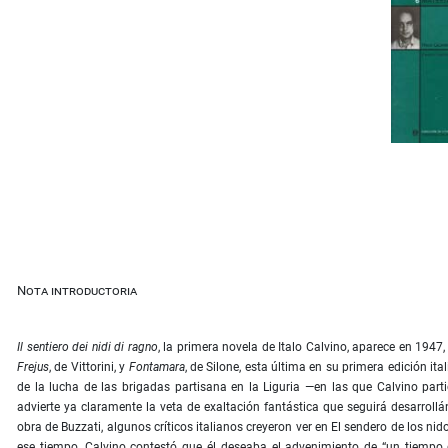
Nota introductoria
Il sentiero dei nidi di ragno
, la primera novela de Italo Calvino, aparece en 194
Frejus
, de Vittorini, y
Fontamara
, de Silone, esta última en su primera edición it
de la lucha de las brigadas partisana en la Liguria —en las que Calvino parti
advierte ya claramente la veta de exaltación fantástica que seguirá desarroll
obra de Buzzati, algunos críticos italianos creyeron ver en El sendero de los nid
ese tiempo, Calvino contestó que él deseaba el advenimiento de “un tiempo