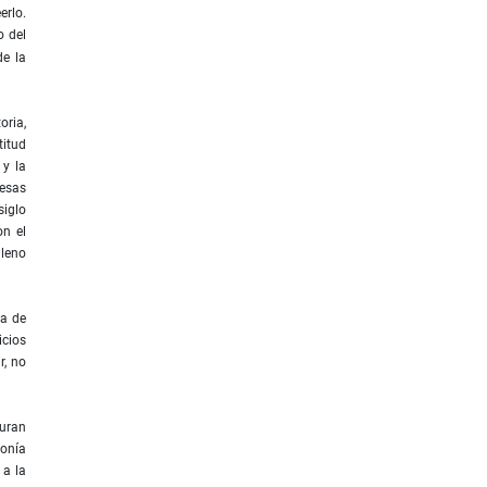
erlo.
o del
de la
oria,
titud
 y la
 esas
siglo
on el
lleno
na de
icios
r, no
guran
monía
 a la