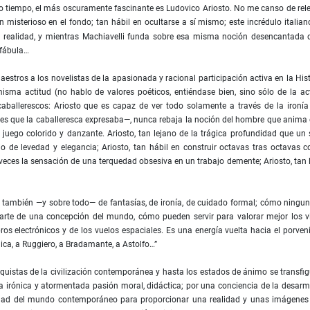
mo tiempo, el más oscuramente fascinante es Ludovico Ariosto. No me canso de rele
 misterioso en el fondo; tan hábil en ocultarse a sí mismo; este incrédulo italian
 la realidad, y mientras Machiavelli funda sobre esa misma noción desencantada 
 fábula…
stros a los novelistas de la apasionada y racional participación activa en la Hist
ma actitud (no hablo de valores poéticos, entiéndase bien, sino sólo de la ac
caballerescos: Ariosto que es capaz de ver todo solamente a través de la ironía
es que la caballeresca expresaba—, nunca rebaja la noción del hombre que anima
juego colorido y danzante. Ariosto, tan lejano de la trágica profundidad que un 
o de levedad y elegancia; Ariosto, tan hábil en construir octavas tras octavas c
 veces la sensación de una terquedad obsesiva en un trabajo demente; Ariosto, tan 
e también —y sobre todo— de fantasías, de ironía, de cuidado formal; cómo ningu
parte de una concepción del mundo, cómo pueden servir para valorar mejor los v
os electrónicos y de los vuelos espaciales. Es una energía vuelta hacia el porveni
ica, a Ruggiero, a Bradamante, a Astolfo…”
onquistas de la civilización contemporánea y hasta los estados de ánimo se transfi
 irónica y atormentada pasión moral, didáctica; por una conciencia de la desar
idad del mundo contemporáneo para proporcionar una realidad y unas imágenes