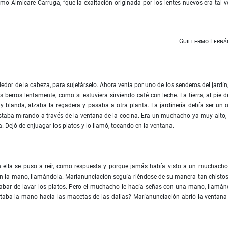
o Almicare Carruga, “que la exaltación originada por los lentes nuevos era tal v
Guillermo Ferná
edor de la cabeza, para sujetárselo. Ahora venía por uno de los senderos del jardín
 berros lentamente, como si estuviera sirviendo café con leche. La tierra, al pie d
blanda, alzaba la regadera y pasaba a otra planta. La jardinería debía ser un o
taba mirando a través de la ventana de la cocina. Era un muchacho ya muy alto,
 Dejó de enjuagar los platos y lo llamó, tocando en la ventana.
én ella se puso a reír, como respuesta y porque jamás había visto a un muchach
 con la mano, llamándola. Maríanunciación seguía riéndose de su manera tan chisto
cabar de lavar los platos. Pero el muchacho le hacía señas con una mano, llamán
ntaba la mano hacia las macetas de las dalias? Maríanunciación abrió la ventana