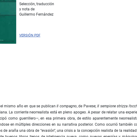
Selección, traducción
y nota de
Guillermo Fernández
VERSIÓN PDF
7, el mismo año en que se publican
Il compagno
, de Pavese;
Il sempione strizza l’occh
aliana. La corriente neorrealista está en pleno apogeo. A pesar de relatar una experi
cipó como guerrillero—, en esa primera obra, de estilo aparentemente neorrealist
ándose en múltiples direcciones en su narrativa posterior. Como ocurrió también c
os de araña una obra de “evasión”, una crisis a la concepción realista de la realidad
 de buenos libros llenos de inteligencia nueva, como nuevas energías y máquin