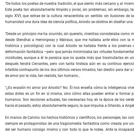
“De todos los poetas de nuestra tradición, el que siento más cercano y, al mis
Este poeta tan absolutamente límpido y jovial, sin problemas; sin embargo, tan
XVI
siglo
, que extrae de la cultura renacentista un sentido sin ilusiones de
humanidad una dura idea de ciencia política, Ariosto se obstina en diseñar una
“Desde un principio me ha ocurrido, sin quererlo, mientras consideraba como mae
desde Stendhal a Hemingway y Malraux, que me hallaba ante ellos con la mis
histórica y psicológica) con la cual Ariosto se hallaba frente a los poemas 
deformación fantástica —pero que jamás minimizaba las virtudes fundamental
vicisitudes, aunque a él le parezca que no queda más que trasmutarlas en un 
después tendrá Cervantes, pero con tanta tristeza aún en su continuo ejercici
infalible contrapunto de los dos últimos versos rimados; tan diestro para dar a
de amor por la vida, tan realista, tan humano…
“¿Es evasión mi amor por Ariosto? No. Él nos enseña cómo la inteligencia viv
estas dotes es un fin en sí misma, sino cómo ellas pueden entrar a formar 
humanos. Son lecciones actuales, tan necesarias hoy, en la época de los cerebr
hacia el pasado, estoy absolutamente seguro, la que impulsa a Orlando, a Angel
En manos de Calvino los hechos históricos y científicos, los personajes, las c
siempre en protagonistas de una tragicomedia fantástica como creada por una
del ser humano consigo mismo y con todo lo que le rodea. Ante la incapac