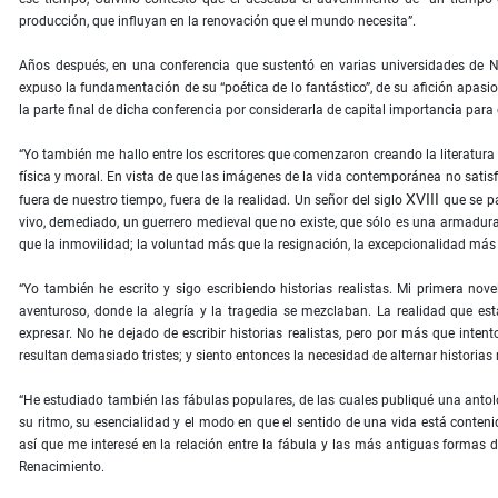
producción, que influyan en la renovación que el mundo necesita”.
Años después, en una conferencia que sustentó en varias universidades de No
expuso la fundamentación de su “poética de lo fantástico”, de su afición apasi
la parte final de dicha conferencia por considerarla de capital importancia para 
“Yo también me hallo entre los escritores que comenzaron creando la literatura d
física y moral. En vista de que las imágenes de la vida contemporánea no satisf
XVIII
fuera de nuestro tiempo, fuera de la realidad. Un señor del siglo
que se pa
vivo, demediado, un guerrero medieval que no existe, que sólo es una armadur
que la inmovilidad; la voluntad más que la resignación, la excepcionalidad más
“Yo también he escrito y sigo escribiendo historias realistas. Mi primera no
aventuroso, donde la alegría y la tragedia se mezclaban. La realidad que 
expresar. No he dejado de escribir historias realistas, pero por más que inten
resultan demasiado tristes; y siento entonces la necesidad de alternar historias r
“He estudiado también las fábulas populares, de las cuales publiqué una antolog
su ritmo, su esencialidad y el modo en que el sentido de una vida está conten
así que me interesé en la relación entre la fábula y las más antiguas formas
Renacimiento.