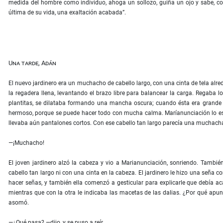
medida del hombre como individuo, ahoga un sollozo, guiña un ojo y sabe, com
última de su vida, una exaltación acabada”.
Una tarde, Adán
El nuevo jardinero era un muchacho de cabello largo, con una cinta de tela alred
la regadera llena, levantando el brazo libre para balancear la carga. Regaba los
plantitas, se dilataba formando una mancha oscura; cuando ésta era grande y 
hermoso, porque se puede hacer todo con mucha calma. Maríanunciación lo es
llevaba aún pantalones cortos. Con ese cabello tan largo parecía una muchacha.
—¡Muchacho!
El joven jardinero alzó la cabeza y vio a Marianunciación, sonriendo. Tambi
cabello tan largo ni con una cinta en la cabeza. El jardinero le hizo una seña
hacer señas, y también ella comenzó a gesticular para explicarle que debía a
mientras que con la otra le indicaba las macetas de las dalias. ¿Por qué apu
asomó.
—¿Qué pasa? —dijo, y se puso a reír.