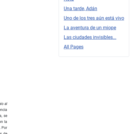
Una tarde, Adán
Uno de los tres aún está vivo
La aventura de un miope
Las ciudades invisibles...
All Pages
io al
encia
a, se
on la
. Por
as de