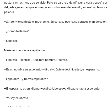
gastara en las horas de servicio. Pero su cara era de niña, una cara pequeña 
delgadas, mientras que el cuerpo, en los holanes del mandil, asomaba pleno y adu
palabra.
—¡Chao! —le contestó el muchacho. Su cara, su pecho, sus brazos eran de col
—¿Cómo te llamas?
—Libereso.
Maríanunciación reía repitiendo:
—Libereso... Libereso... Qué raro nombre, Libereso.
—Es un nombre en esperanto —dijo él—. Quiere decir libertad, en esperanto.
—Esperanto... ¿Tú eres esperanto?
—El esperanto es un idioma —explicó Libereso—. Mi padre habla esperanto.
—Yo soy calabresa.