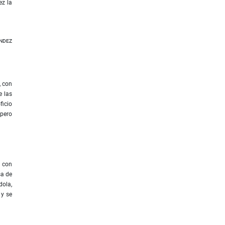
ez la
ndez
, con
e las
ficio
 pero
o con
sa de
dola,
 y se