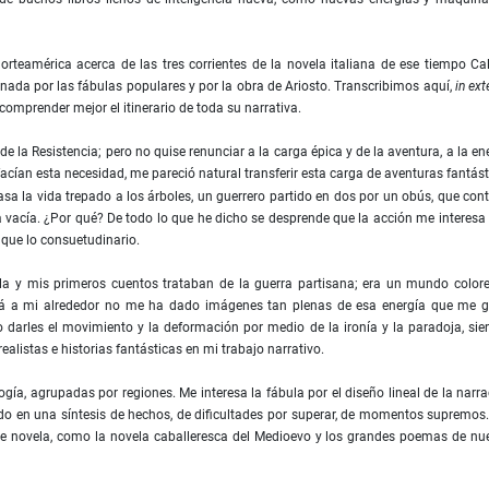
rteamérica acerca de las tres corrientes de la novela italiana de ese tiempo Ca
onada por las fábulas populares y por la obra de Ariosto. Transcribimos aquí,
in ex
comprender mejor el itinerario de toda su narrativa.
e la Resistencia; pero no quise renunciar a la carga épica y de la aventura, a la en
acían esta necesidad, me pareció natural transferir esta carga de aventuras fantást
sa la vida trepado a los árboles, un guerrero partido en dos por un obús, que con
a vacía. ¿Por qué? De todo lo que he dicho se desprende que la acción me interes
 que lo consuetudinario.
vela y mis primeros cuentos trataban de la guerra partisana; era un mundo color
está a mi alrededor no me ha dado imágenes tan plenas de esa energía que me 
to darles el movimiento y la deformación por medio de la ironía y la paradoja, si
ealistas e historias fantásticas en mi trabajo narrativo.
ía, agrupadas por regiones. Me interesa la fábula por el diseño lineal de la narra
ido en una síntesis de hechos, de dificultades por superar, de momentos supremos
 de novela, como la novela caballeresca del Medioevo y los grandes poemas de nu