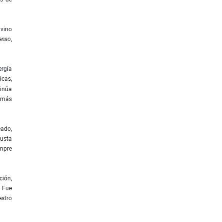
lvino
tenso
,
ergía
icas,
tinúa
a más
eado,
gusta
empre
ción,
. Fue
estro