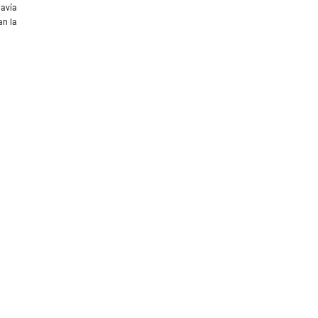
davía
an la