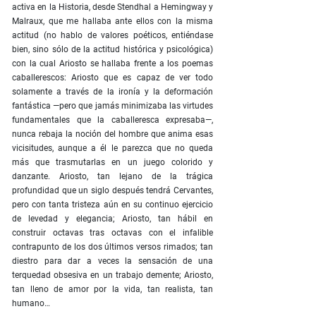
activa en la Historia, desde Stendhal a Hemingway y
Malraux, que me hallaba ante ellos con la misma
actitud (no hablo de valores poéticos, entiéndase
bien, sino sólo de la actitud histórica y psicológica)
con la cual Ariosto se hallaba frente a los poemas
caballerescos: Ariosto que es capaz de ver todo
solamente a través de la ironía y la deformación
fantástica —pero que jamás minimizaba las virtudes
fundamentales que la caballeresca expresaba—,
nunca rebaja la noción del hombre que anima esas
vicisitudes, aunque a él le parezca que no queda
más que trasmutarlas en un juego colorido y
danzante. Ariosto, tan lejano de la trágica
profundidad que un siglo después tendrá Cervantes,
pero con tanta tristeza aún en su continuo ejercicio
de levedad y elegancia; Ariosto, tan hábil en
construir octavas tras octavas con el infalible
contrapunto de los dos últimos versos rimados; tan
diestro para dar a veces la sensación de una
terquedad obsesiva en un trabajo demente; Ariosto,
tan lleno de amor por la vida, tan realista, tan
humano…