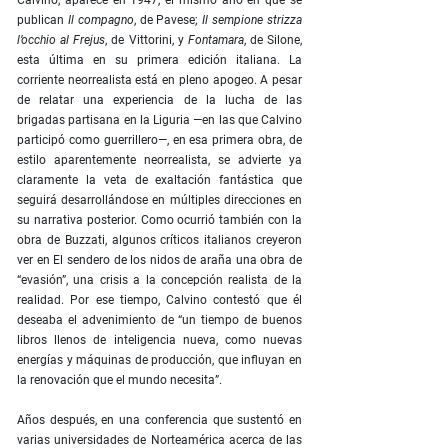
Calvino, aparece en 1947, el mismo año en que se
publican
Il compagno
, de Pavese;
Il sempione strizza
l’occhio al Frejus
, de Vittorini, y
Fontamara
, de Silone,
esta última en su primera edición italiana. La
corriente neorrealista está en pleno apogeo. A pesar
de relatar una experiencia de la lucha de las
brigadas partisana en la Liguria —en las que Calvino
participó como guerrillero—, en esa primera obra, de
estilo aparentemente neorrealista, se advierte ya
claramente la veta de exaltación fantástica que
seguirá desarrollándose en múltiples direcciones en
su narrativa posterior. Como ocurrió también con la
obra de Buzzati, algunos críticos italianos creyeron
ver en El sendero de los nidos de araña una obra de
“evasión”, una crisis a la concepción realista de la
realidad. Por ese tiempo, Calvino contestó que él
deseaba el advenimiento de “un tiempo de buenos
libros llenos de inteligencia nueva, como nuevas
energías y máquinas de producción, que influyan en
la renovación que el mundo necesita”.
Años después, en una conferencia que sustentó en
varias universidades de Norteamérica acerca de las