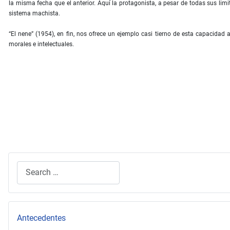
la misma fecha que el anterior. Aquí la protagonista, a pesar de todas sus lim
sistema machista.
“El nene” (1954), en fin, nos ofrece un ejemplo casi tierno de esta capacidad
morales e intelectuales.
Search
Type 2 or more characters for results.
Antecedentes