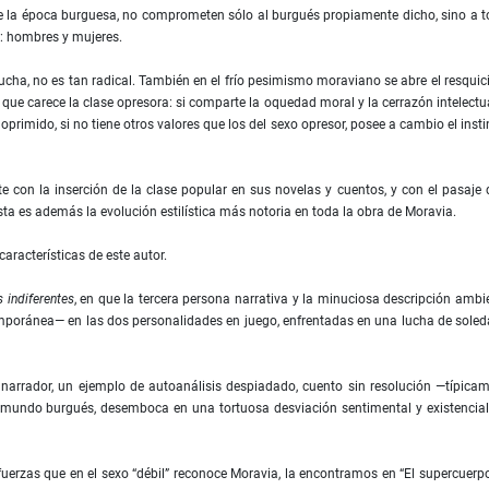
e la época burguesa, no comprometen sólo al burgués propiamente dicho, sino a 
os: hombres y mujeres.
ucha, no es tan radical. También en el frío pesimismo moraviano se abre el resquic
 que carece la clase opresora: si comparte la oquedad moral y la cerrazón intelectu
oprimido, si no tiene otros valores que los del sexo opresor, posee a cambio el insti
con la inserción de la clase popular en sus novelas y cuentos, y con el pasaje 
sta es además la evolución estilística más notoria en toda la obra de Moravia.
aracterísticas de este autor.
 indiferentes
, en que la tercera persona narrativa y la minuciosa descripción ambi
emporánea— en las dos personalidades en juego, enfrentadas en una lucha de sole
narrador, un ejemplo de autoanálisis despiadado, cuento sin resolución —típica
el mundo burgués, desemboca en una tortuosa desviación sentimental y existencia
fuerzas que en el sexo “débil” reconoce Moravia, la encontramos en “El supercuerpo