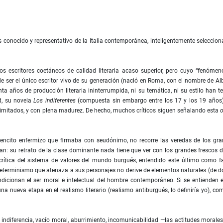
s conocido y representativo de la Italia contemporánea, inteligentemente seleccio
os escritores coetáneos de calidad literaria acaso superior, pero cuyo “fenómen
e ser el único escritor vivo de su generación (nació en Roma, con el nombre de Al
a años de producción literaria ininterrumpida, ni su temática, ni su estilo han t
d, su novela
Los indiferentes
(compuesta sin embargo entre los 17 y los 19 años)
limitados, y con plena madurez. De hecho, muchos críticos siguen señalando esta
o
jovencito enfermizo que firmaba con seudónimo, no recorre las veredas de los gr
ran: su retrato de la clase dominante nada tiene que ver con los grandes frescos 
ítica del sistema de valores del mundo burgués, entendido este último como f
 determinismo que atenaza a sus personajes no derive de elementos naturales (de 
ndicionan el ser moral e intelectual del hombre contemporáneo. Si se entienden 
a nueva etapa en el realismo literario (realismo antiburgués, lo definiría yo), co
ndiferencia, vacío moral, aburrimiento, incomunicabilidad —las actitudes morale