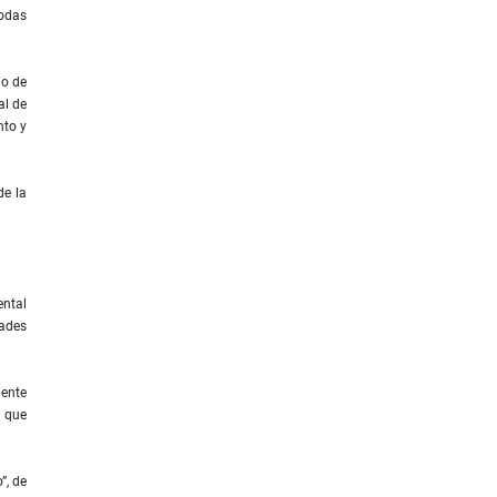
todas
io de
al de
nto y
de la
ental
dades
mente
l que
”, de