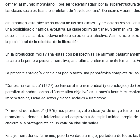
definen al mundo moraviano— por ser “determinadas” por la superestructura d
las clases sociales, hasta el proletariado “revolucionario”. Opresores y oprimid
Sin embargo, esta nivelación moral de las dos clases —y de los dos sexos— en l
una posibilidad dinámica, evolutiva. La clase oprimida tiene un germen vital del
aquélla, tiene a cambio todavía íntegro su potencial afectivo. Asimismo, el sexo 
la posibilidad de la rebeldía, de la liberación.
En la producción moraviana estas dos perspectivas se afirman paulatinamente 
tercera a la primera persona narrativa, esta última preferentemente femenina. E
La presente antología viene a dar por lo tanto una panorámica completa de las c
“Cortesana cansada” (1927) pertenece al momento ideal (y cronológico) de
Los
permiten ahondar —como el “correlativo objetivo” en la poesía hermética cont
impenetrables, lucha de sexos y clases sociales a un tiempo.
“El monstruo redondo” (1976) nos presenta, valiéndose ya de un yo femenino 
moraviano— donde la intelectualidad desprovista de espiritualidad, propia d
encierra a la protagonista en un callejón vital sin salida.
Este yo narrador es femenino; pero la verdadera mujer, portadora de todas las 