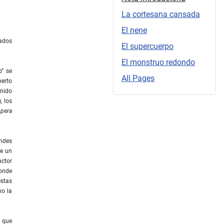
La cortesana cansada
El nene
nados
El supercuerpo
El monstruo redondo
o” se
All Pages
berto
enido
, los
pera
andes
de un
actor
donde
estas
mo la
s que