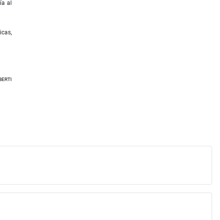
ía al
icas,
erti