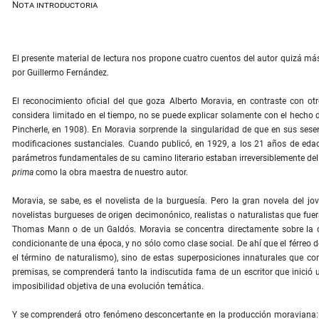
Nota introductoria
El presente material de lectura nos propone cuatro cuentos del autor quizá má
por Guillermo Fernández.
El reconocimiento oficial del que goza Alberto Moravia, en contraste con otr
considera limitado en el tiempo, no se puede explicar solamente con el hecho d
Pincherle, en 1908). En Moravia sorprende la singularidad de que en sus sesent
modificaciones sustanciales. Cuando publicó, en 1929, a los 21 años de eda
parámetros fundamentales de su camino literario estaban irreversiblemente de
prima
como la obra maestra de nuestro autor.
Moravia, se sabe, es el novelista de la burguesía. Pero la gran novela del 
novelistas burgueses de origen decimonónico, realistas o naturalistas que fue
Thomas Mann o de un Galdós. Moravia se concentra directamente sobre la cr
condicionante de una época, y no sólo como clase social. De ahí que el férreo
el término de naturalismo), sino de estas superposiciones innaturales que co
premisas, se comprenderá tanto la indiscutida fama de un escritor que inició un
imposibilidad objetiva de una evolución temática.
Y se comprenderá otro fenómeno desconcertante en la producción moraviana: i