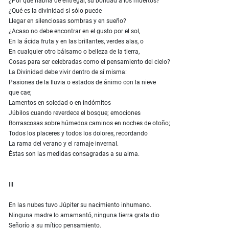
¿Por qué habría de entregar, su bondad a los muertos?
¿Qué es la divinidad si sólo puede
Llegar en silenciosas sombras y en sueño?
¿Acaso no debe encontrar en el gusto por el sol,
En la ácida fruta y en las brillantes, verdes alas, o
En cualquier otro bálsamo o belleza de la tierra,
Cosas para ser celebradas como el pensamiento del cielo?
La Divinidad debe vivir dentro de sí misma:
Pasiones de la lluvia o estados de ánimo con la nieve
que cae;
Lamentos en soledad o en indómitos
Júbilos cuando reverdece el bosque; emociones
Borrascosas sobre húmedos caminos en noches de otoño;
Todos los placeres y todos los dolores, recordando
La rama del verano y el ramaje invernal.
Éstas son las medidas consagradas a su alma.
III
En las nubes tuvo Júpiter su nacimiento inhumano.
Ninguna madre lo amamantó, ninguna tierra grata dio
Señorío a su mítico pensamiento.