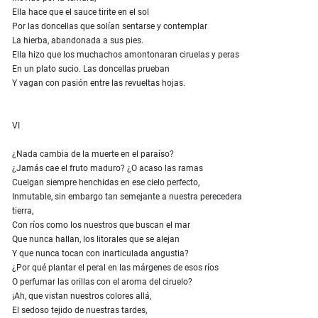
Ella hace que el sauce tirite en el sol
Por las doncellas que solían sentarse y contemplar
La hierba, abandonada a sus pies.
Ella hizo que los muchachos amontonaran ciruelas y peras
En un plato sucio. Las doncellas prueban
Y vagan con pasión entre las revueltas hojas.
VI
¿Nada cambia de la muerte en el paraíso?
¿Jamás cae el fruto maduro? ¿O acaso las ramas
Cuelgan siempre henchidas en ese cielo perfecto,
Inmutable, sin embargo tan semejante a nuestra perecedera
tierra,
Con ríos como los nuestros que buscan el mar
Que nunca hallan, los litorales que se alejan
Y que nunca tocan con inarticulada angustia?
¿Por qué plantar el peral en las márgenes de esos ríos
O perfumar las orillas con el aroma del ciruelo?
¡Ah, que vistan nuestros colores allá,
El sedoso tejido de nuestras tardes,