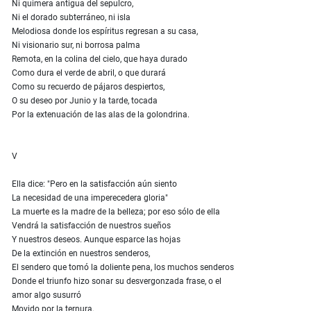
Ni quimera antigua del sepulcro,
Ni el dorado subterráneo, ni isla
Melodiosa donde los espíritus regresan a su casa,
Ni visionario sur, ni borrosa palma
Remota, en la colina del cielo, que haya durado
Como dura el verde de abril, o que durará
Como su recuerdo de pájaros despiertos,
O su deseo por Junio y la tarde, tocada
Por la extenuación de las alas de la golondrina.
V
Ella dice: "Pero en la satisfacción aún siento
La necesidad de una imperecedera gloria"
La muerte es la madre de la belleza; por eso sólo de ella
Vendrá la satisfacción de nuestros sueños
Y nuestros deseos. Aunque esparce las hojas
De la extinción en nuestros senderos,
El sendero que tomó la doliente pena, los muchos senderos
Donde el triunfo hizo sonar su desvergonzada frase, o el
amor algo susurró
Movido por la ternura,