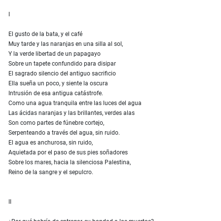
I
El gusto de la bata, y el café
Muy tarde y las naranjas en una silla al sol,
Y la verde libertad de un papagayo
Sobre un tapete confundido para disipar
El sagrado silencio del antiguo sacrificio
Ella sueña un poco, y siente la oscura
Intrusión de esa antigua catástrofe.
Como una agua tranquila entre las luces del agua
Las ácidas naranjas y las brillantes, verdes alas
Son como partes de fúnebre cortejo,
Serpenteando a través del agua, sin ruido.
El agua es anchurosa, sin ruido,
Aquietada por el paso de sus pies soñadores
Sobre los mares, hacia la silenciosa Palestina,
Reino de la sangre y el sepulcro.
II