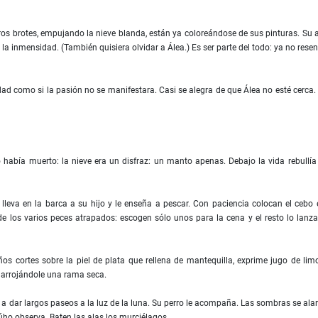
eros brotes, empujando la nieve blanda, están ya coloreándose de sus pinturas. Su
a inmensidad. (También quisiera olvidar a Álea.) Es ser parte del todo: ya no resent
ad como si la pasión no se manifestara. Casi se alegra de que Álea no esté cerca.
había muerto: la nieve era un disfraz: un manto apenas. Debajo la vida rebullía
 lleva en la barca a su hijo y le enseña a pescar. Con paciencia colocan el cebo 
n de los varios peces atrapados: escogen sólo unos para la cena y el resto lo lanz
s cortes sobre la piel de plata que rellena de mantequilla, exprime jugo de lim
o arrojándole una rama seca.
 a dar largos paseos a la luz de la luna. Su perro le acompaña. Las sombras se ala
úho observa. Baten las alas los murciélagos.