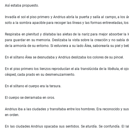
Así estaba propuesto.
Invadía el sol el piso primero y Andrius abría la puerta y salía al campo, a los 
soto a la sombra apacible para recoger las líneas y las formas entreveladas, lo
Respiraba en plenitud y dilataba las aletas de la nariz para mejor absorber la l
para guardar en su memoria. Deslizaba la vista sobre la creación y no sabía d
de la armonía de su entorno. Si estuviera a su lado Álea, saborearía su piel y be
En el sótano Álea se desnudaba y Andrius deslizaba los colores de su pincel.
En el piso primero los lienzos reproducían el ala translúcida de la libélula, el 
césped, cada prado en su desmenuzamiento.
En el sótano el cuerpo era la tersura.
El cuerpo se derramaba en oros.
Andrius iba a las ciudades y transitaba entre los hombres. Era reconocido y su
en orden.
En las ciudades Andrius opacaba sus sentidos. Se aturdía. Se confundía. El la