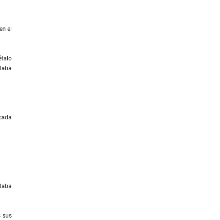
en el
étalo
llaba
 cada
staba
s sus