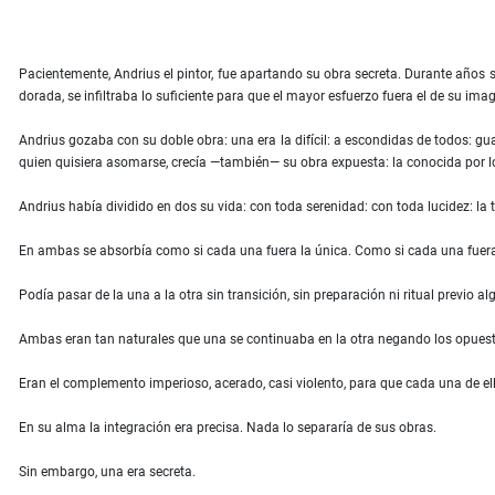
Pacientemente, Andrius el pintor, fue apartando su obra secreta. Durante años se 
dorada, se infiltraba lo suficiente para que el mayor esfuerzo fuera el de su ima
Andrius gozaba con su doble obra: una era la difícil: a escondidas de todos: guard
quien quisiera asomarse, crecía —también— su obra expuesta: la conocida por 
Andrius había dividido en dos su vida: con toda serenidad: con toda lucidez: la ter
En ambas se absorbía como si cada una fuera la única. Como si cada una fuera
Podía pasar de la una a la otra sin transición, sin preparación ni ritual previo al
Ambas eran tan naturales que una se continuaba en la otra negando los opuest
Eran el complemento imperioso, acerado, casi violento, para que cada una de ell
En su alma la integración era precisa. Nada lo separaría de sus obras.
Sin embargo, una era secreta.