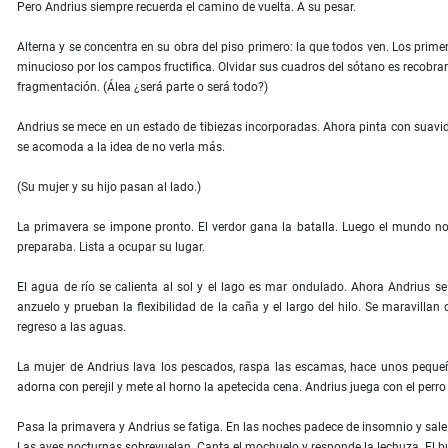
Pero Andrius siempre recuerda el camino de vuelta. A su pesar.
Alterna y se concentra en su obra del piso primero: la que todos ven. Los prim
minucioso por los campos fructifica. Olvidar sus cuadros del sótano es recobrar l
fragmentación. (Álea ¿será parte o será todo?)
Andrius se mece en un estado de tibiezas incorporadas. Ahora pinta con suavid
se acomoda a la idea de no verla más.
(Su mujer y su hijo pasan al lado.)
La primavera se impone pronto. El verdor gana la batalla. Luego el mundo no 
preparaba. Lista a ocupar su lugar.
El agua de río se calienta al sol y el lago es mar ondulado. Ahora Andrius se
anzuelo y prueban la flexibilidad de la caña y el largo del hilo. Se maravilla
regreso a las aguas.
La mujer de Andrius lava los pescados, raspa las escamas, hace unos pequeño
adorna con perejil y mete al horno la apetecida cena. Andrius juega con el perr
Pasa la primavera y Andrius se fatiga. En las noches padece de insomnio y sale
Las aves nocturnas sobrevuelan. Canta el mochuelo y responde la lechuza. El b