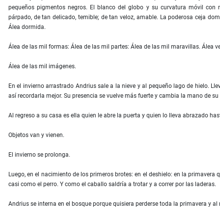
pequeños pigmentos negros. El blanco del globo y su curvatura móvil con res
párpado, de tan delicado, temible; de tan veloz, amable. La poderosa ceja domin
Álea dormida.
Álea de las mil formas: Álea de las mil partes: Álea de las mil maravillas. Álea v
Álea de las mil imágenes.
En el invierno arrastrado Andrius sale a la nieve y al pequeño lago de hielo. Lle
así recordarla mejor. Su presencia se vuelve más fuerte y cambia la mano de su h
Al regreso a su casa es ella quien le abre la puerta y quien lo lleva abrazado has
Objetos van y vienen.
El invierno se prolonga.
Luego, en el nacimiento de los primeros brotes: en el deshielo: en la primavera q
casi como el perro. Y como el caballo saldría a trotar y a correr por las laderas.
Andrius se interna en el bosque porque quisiera perderse toda la primavera y al 