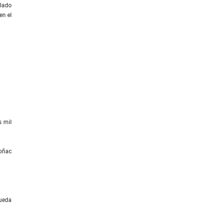
 lado
en el
s mil
coñac
pueda