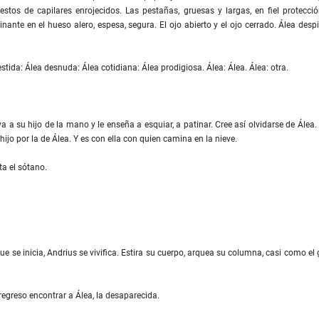
tos de capilares enrojecidos. Las pestañas, gruesas y largas, en fiel protecció
ante en el hueso alero, espesa, segura. El ojo abierto y el ojo cerrado. Álea despi
estida: Álea desnuda: Álea cotidiana: Álea prodigiosa. Álea: Álea. Álea: otra.
va a su hijo de la mano y le enseña a esquiar, a patinar. Cree así olvidarse de Álea.
ijo por la de Álea. Y es con ella con quien camina en la nieve.
ta el sótano.
ue se inicia, Andrius se vivifica. Estira su cuerpo, arquea su columna, casi como el 
regreso encontrar a Álea, la desaparecida.