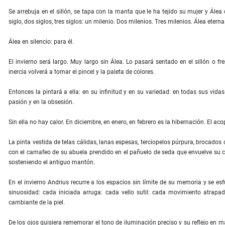
Se arrebuja en el sillón, se tapa con la manta que le ha tejido su mujer y Álea
siglo, dos siglos, tres siglos: un milenio. Dos milenios. Tres milenios. Álea eterna
Álea en silencio: para él.
El invierno será largo. Muy largo sin Álea. Lo pasará sentado en el sillón o
inercia volverá a tomar el pincel y la paleta de colores.
Entonces la pintará a ella: en su infinitud y en su variedad: en todas sus vid
pasión y en la obsesión.
Sin ella no hay calor. En diciembre, en enero, en febrero es la hibernación. El ac
La pinta vestida de telas cálidas, lanas espesas, terciopelos púrpura, brocados d
con el camafeo de su abuela prendido en el pañuelo de seda que envuelve su cue
sosteniendo el antiguo mantón.
En el invierno Andrius recurre a los espacios sin límite de su memoria y se e
sinuosidad: cada iniciada arruga: cada vello sutil: cada movimiento atrapad
cambiante de la piel.
De los ojos quisiera rememorar el tono de iluminación preciso y su reflejo en mat