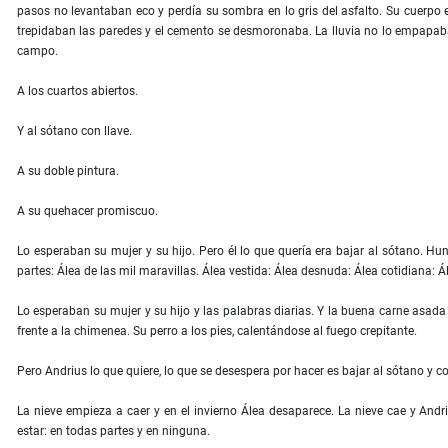
pasos no levantaban eco y perdía su sombra en lo gris del asfalto. Su cuerpo 
trepidaban las paredes y el cemento se desmoronaba. La lluvia no lo empapaba
campo.
A los cuartos abiertos.
Y al sótano con llave.
A su doble pintura.
A su quehacer promiscuo.
Lo esperaban su mujer y su hijo. Pero él lo que quería era bajar al sótano. Hun
partes: Álea de las mil maravillas. Álea vestida: Álea desnuda: Álea cotidiana: Ál
Lo esperaban su mujer y su hijo y las palabras diarias. Y la buena carne asada
frente a la chimenea. Su perro a los pies, calentándose al fuego crepitante.
Pero Andrius lo que quiere, lo que se desespera por hacer es bajar al sótano y c
La nieve empieza a caer y en el invierno Álea desaparece. La nieve cae y An
estar: en todas partes y en ninguna.