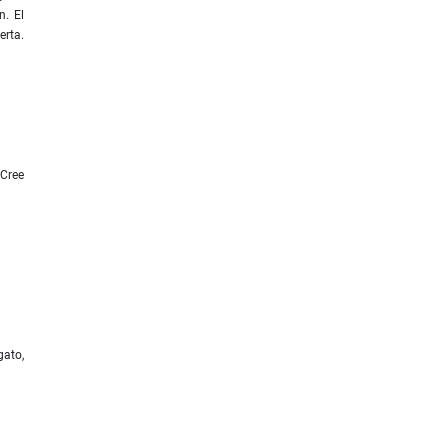
n. El
erta.
 Cree
gato,