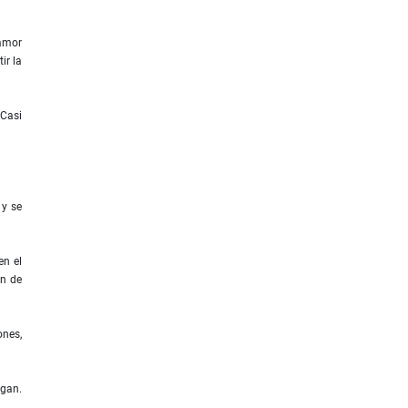
 amor
ir la
 Casi
 y se
en el
an de
ones,
rgan.