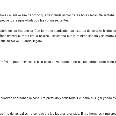
árboles, al suave aire de otoño que desprende el olor de las hojas secas. Se sentaba 
s pequeños rasgos olvidados, las curvas reptantes.
ujuria de las fragancias. Con la mano acariciaba las texturas de corteza, hierba, p
ónde detenerla: tanta era la belleza. Escuchaba aún el mínimo sonido y se maravi
bería su saliva. Cuando llegara.
ojo móvil, la pata nerviosa. O bien cada brizna, cada maleza, cada ortiga, cada heno,
s cuadros adornaban la casa. Era preferido y solicitado. Ocupaba su lugar y todo e
berinto de las calles no conducía a los lugares previstos. Entre hombres y mujere