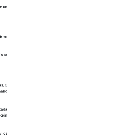
ce un
ir su
En la
as. O
 mano
 cada
ación
y los