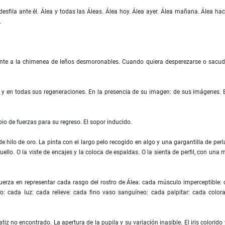
 desfila ante él. Álea y todas las Áleas. Álea hoy. Álea ayer. Álea mañana. Álea ha
.
 frente a la chimenea de leños desmoronables. Cuando quiera desperezarse o sacud
as y en todas sus regeneraciones. En la presencia de su imagen: de sus imágenes. 
opio de fuerzas para su regreso. El sopor inducido.
e hilo de oro. La pinta con el largo pelo recogido en algo y una gargantilla de perl
llo. O la viste de encajes y la coloca de espaldas. O la sienta de perfil, con una
sfuerza en representar cada rasgo del rostro de Álea: cada músculo imperceptible:
o: cada luz: cada relieve: cada fino vaso sanguíneo: cada palpitar: cada color
iz no encontrado. La apertura de la pupila y su variación inasible. El iris colorido 