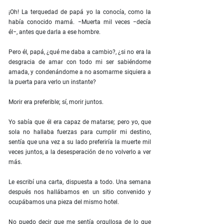
¡Oh! La terquedad de papá yo la conocía, como la
había conocido mamá. −Muerta mil veces −decía
él−, antes que darla a ese hombre.
Pero él, papá, ¿qué me daba a cambio?, ¿si no era la
desgracia de amar con todo mi ser sabiéndome
amada, y condenándome a no asomarme siquiera a
la puerta para verlo un instante?
Morir era preferible; sí, morir juntos.
Yo sabía que él era capaz de matarse; pero yo, que
sola no hallaba fuerzas para cumplir mi destino,
sentía que una vez a su lado preferiría la muerte mil
veces juntos, a la desesperación de no volverlo a ver
más.
Le escribí una carta, dispuesta a todo. Una semana
después nos hallábamos en un sitio convenido y
ocupábamos una pieza del mismo hotel.
No puedo decir que me sentía orgullosa de lo que