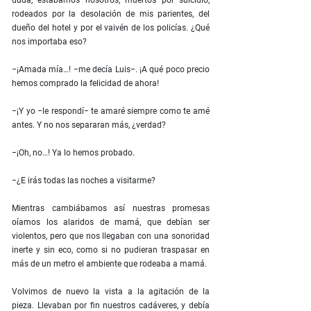
duda, estábamos nosotros, muertos por suicidio,
rodeados por la desolación de mis parientes, del
dueño del hotel y por el vaivén de los policías. ¿Qué
nos importaba eso?
−¡Amada mía…! −me decía Luis−. ¡A qué poco precio
hemos comprado la felicidad de ahora!
−¡Y yo −le respondí− te amaré siempre como te amé
antes. Y no nos separaran más, ¿verdad?
−¡Oh, no…! Ya lo hemos probado.
−¿E irás todas las noches a visitarme?
Mientras cambiábamos así nuestras promesas
oíamos los alaridos de mamá, que debían ser
violentos, pero que nos llegaban con una sonoridad
inerte y sin eco, como si no pudieran traspasar en
más de un metro el ambiente que rodeaba a mamá.
Volvimos de nuevo la vista a la agitación de la
pieza. Llevaban por fin nuestros cadáveres, y debía