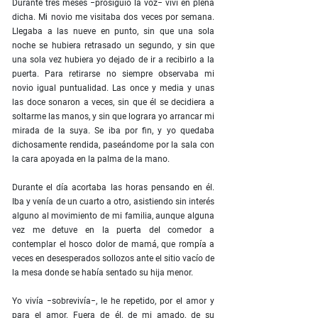
Durante tres meses −prosiguió la voz− viví en plena
dicha. Mi novio me visitaba dos veces por semana.
Llegaba a las nueve en punto, sin que una sola
noche se hubiera retrasado un segundo, y sin que
una sola vez hubiera yo dejado de ir a recibirlo a la
puerta. Para retirarse no siempre observaba mi
novio igual puntualidad. Las once y media y unas
las doce sonaron a veces, sin que él se decidiera a
soltarme las manos, y sin que lograra yo arrancar mi
mirada de la suya. Se iba por fin, y yo quedaba
dichosamente rendida, paseándome por la sala con
la cara apoyada en la palma de la mano.
Durante el día acortaba las horas pensando en él.
Iba y venía de un cuarto a otro, asistiendo sin interés
alguno al movimiento de mi familia, aunque alguna
vez me detuve en la puerta del comedor a
contemplar el hosco dolor de mamá, que rompía a
veces en desesperados sollozos ante el sitio vacío de
la mesa donde se había sentado su hija menor.
Yo vivía −sobrevivía−, le he repetido, por el amor y
para el amor. Fuera de él, de mi amado, de su