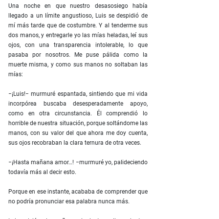
Una noche en que nuestro desasosiego había
llegado a un límite angustioso, Luis se despidió de
mí más tarde que de costumbre. Y al tenderme sus
dos manos, y entregarle yo las mías heladas, leí sus
ojos, con una transparencia intolerable, lo que
pasaba por nosotros. Me puse pálida como la
muerte misma, y como sus manos no soltaban las
mías:
−¡Luis!− murmuré espantada, sintiendo que mi vida
incorpórea buscaba desesperadamente apoyo,
como en otra circunstancia. Él comprendió lo
horrible de nuestra situación, porque soltándome las
manos, con su valor del que ahora me doy cuenta,
sus ojos recobraban la clara ternura de otra veces.
−¡Hasta mañana amor…! −murmuré yo, palideciendo
todavía más al decir esto.
Porque en ese instante, acababa de comprender que
no podría pronunciar esa palabra nunca más.