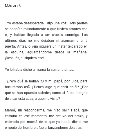
Más allá
−Yo estaba desesperada −dijo una voz−. Mis padres
se oponían rotundamente a que tuviera amores con
él, y habían llegado a ser crueles conmigo. Los
últimos días no me dejaban ni asomarme a la
puerta. Antes, lo veía siquiera un instante parado en
la esquina, aguardándome desde la mañana.
¡Después, ni siquiera eso!
Yo le había dicho a mamá la semana antes:
−¿Pero qué le hallan tú y mi papá, por Dios, para
torturarnos así? ¿Tienen algo que decir de él? ¿Por
qué se han opuesto ustedes, como si fuera indigno
de pisar esta casa, a que me visite?
Mamá, sin responderme, me hizo salir. Papá, que
entraba en ese momento, me detuvo del brazo, y
enterado por mamá de lo que yo había dicho, me
empujó del hombro afuera, lanzándome de atrás: