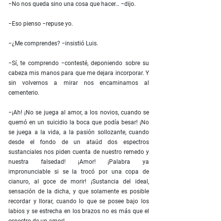
−No nos queda sino una cosa que hacer… −dijo.
−Eso pienso −repuse yo.
−¿Me comprendes? −insistió Luis.
−Sí, te comprendo −contesté, deponiendo sobre su
cabeza mis manos para que me dejara incorporar. Y
sin volvernos a mirar nos encaminamos al
cementerio.
−¡Ah! ¡No se juega al amor, a los novios, cuando se
quemó en un suicidio la boca que podía besar! ¡No
se juega a la vida, a la pasión sollozante, cuando
desde el fondo de un ataúd dos espectros
sustanciales nos piden cuenta de nuestro remedo y
nuestra falsedad! ¡Amor! ¡Palabra ya
impronunciable si se la trocó por una copa de
cianuro, al goce de morir! ¡Sustancia del ideal,
sensación de la dicha, y que solamente es posible
recordar y llorar, cuando lo que se posee bajo los
labios y se estrecha en los brazos no es más que el