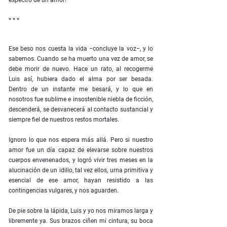
espectro de un amor!
* * *
Ese beso nos cuesta la vida −concluye la voz−, y lo
sabemos. Cuando se ha muerto una vez de amor, se
debe morir de nuevo. Hace un rato, al recogerme
Luis así, hubiera dado el alma por ser besada.
Dentro de un instante me besará, y lo que en
nosotros fue sublime e insostenible niebla de ficción,
descenderá, se desvanecerá al contacto sustancial y
siempre fiel de nuestros restos mortales.
Ignoro lo que nos espera más allá. Pero si nuestro
amor fue un día capaz de elevarse sobre nuestros
cuerpos envenenados, y logró vivir tres meses en la
alucinación de un idilio, tal vez ellos, urna primitiva y
esencial de ese amor, hayan resistido a las
contingencias vulgares, y nos aguarden.
De pie sobre la lápida, Luis y yo nos miramos larga y
libremente ya. Sus brazos ciñen mi cintura, su boca