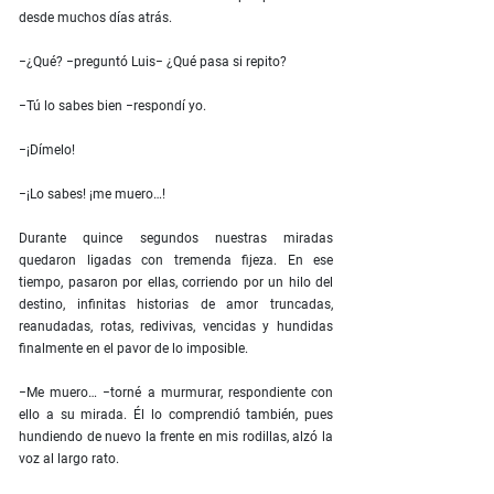
desde muchos días atrás.
−¿Qué? −preguntó Luis− ¿Qué pasa si repito?
−Tú lo sabes bien −respondí yo.
−¡Dímelo!
−¡Lo sabes! ¡me muero…!
Durante quince segundos nuestras miradas
quedaron ligadas con tremenda fijeza. En ese
tiempo, pasaron por ellas, corriendo por un hilo del
destino, infinitas historias de amor truncadas,
reanudadas, rotas, redivivas, vencidas y hundidas
finalmente en el pavor de lo imposible.
−Me muero… −torné a murmurar, respondiente con
ello a su mirada. Él lo comprendió también, pues
hundiendo de nuevo la frente en mis rodillas, alzó la
voz al largo rato.