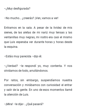
−¿Muy desfigurada?
−No mucho… ¿creerás? ¡Ven, vamos a ver!
Entramos en la sala. A pesar de la lividez de mis
sienes, de las aletas de mi nariz muy tensas y las
ventanillas muy negras, mi rostro era casi el mismo
que Luis esperaba ver durante horas y horas desde
la esquina.
−Estás muy parecida −dijo él.
−¿Verdad? −le respondí yo, muy contenta. Y nos
olvidamos de todo, arrullándonos.
Por ratos, sin embargo, suspendíamos nuestra
conversación y mirábamos con curiosidad el entrar
y salir de la gente. En uno de esos momentos llamé
la atención de Luis.
−¡Mira! −le dije−. ¿Qué pasará?