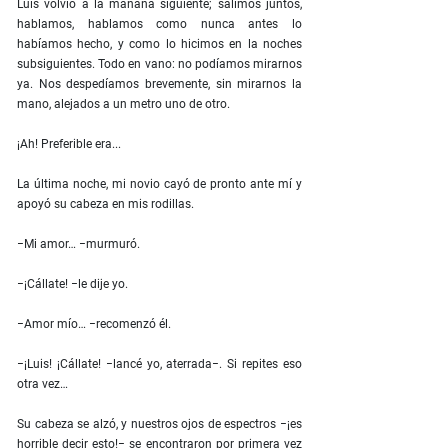
Luis volvió a la mañana siguiente; salimos juntos,
hablamos, hablamos como nunca antes lo
habíamos hecho, y como lo hicimos en la noches
subsiguientes. Todo en vano: no podíamos mirarnos
ya. Nos despedíamos brevemente, sin mirarnos la
mano, alejados a un metro uno de otro.
¡Ah! Preferible era...
La última noche, mi novio cayó de pronto ante mí y
apoyó su cabeza en mis rodillas.
−Mi amor… −murmuró.
−¡Cállate! −le dije yo.
−Amor mío… −recomenzó él.
−¡Luis! ¡Cállate! −lancé yo, aterrada−. Si repites eso
otra vez…
Su cabeza se alzó, y nuestros ojos de espectros −¡es
horrible decir esto!− se encontraron por primera vez