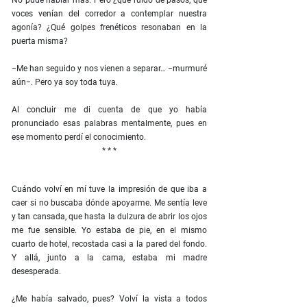
No pude hablar más. Pero ¿qué ruido de pasos, qué
voces venían del corredor a contemplar nuestra
agonía? ¿Qué golpes frenéticos resonaban en la
puerta misma?
−Me han seguido y nos vienen a separar… −murmuré
aún−. Pero ya soy toda tuya.
Al concluir me di cuenta de que yo había
pronunciado esas palabras mentalmente, pues en
ese momento perdí el conocimiento.
* * *
Cuándo volví en mí tuve la impresión de que iba a
caer si no buscaba dónde apoyarme. Me sentía leve
y tan cansada, que hasta la dulzura de abrir los ojos
me fue sensible. Yo estaba de pie, en el mismo
cuarto de hotel, recostada casi a la pared del fondo.
Y allá, junto a la cama, estaba mi madre
desesperada.
¿Me había salvado, pues? Volví la vista a todos