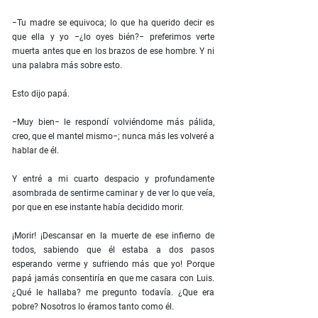
−Tu madre se equivoca; lo que ha querido decir es
que ella y yo −¿lo oyes bién?− preferimos verte
muerta antes que en los brazos de ese hombre. Y ni
una palabra más sobre esto.
Esto dijo papá.
−Muy bien− le respondí volviéndome más pálida,
creo, que el mantel mismo−; nunca más les volveré a
hablar de él.
Y entré a mi cuarto despacio y profundamente
asombrada de sentirme caminar y de ver lo que veía,
por que en ese instante había decidido morir.
¡Morir! ¡Descansar en la muerte de ese infierno de
todos, sabiendo que él estaba a dos pasos
esperando verme y sufriendo más que yo! Porque
papá jamás consentiría en que me casara con Luis.
¿Qué le hallaba? me pregunto todavía. ¿Que era
pobre? Nosotros lo éramos tanto como él.