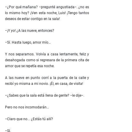
−¿Por qué mañana? −pregunté angustiada−. ¿no es
lo mismo hoy? ¡Ven esta noche, Luis! ¡Tengo tantos
deseos de estar contigo en la sala!
−¡Y yo! ¿A las nueve, entonces?
−Sí. Hasta luego, amor mío…
Y nos separamos. Volvía a casa lentamente, feliz y
desahogada como si regresara de la primera cita de
amor que se repetía esa noche.
A las nueve en punto corrí a la puerta de la calle y
recibí yo misma a mi novio. ¡Él, en casa, de visita!
−¿Sabes que la sala está llena de gente? −le dije−.
Pero no nos incomodarán…
−Claro que no... ¿Estás tú allí?
−Sí.