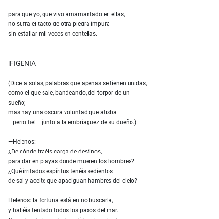
para que yo, que vivo amamantado en ellas,
no sufra el tacto de otra piedra impura
sin estallar mil veces en centellas.
FIGENIA
I
(Dice, a solas, palabras que apenas se tienen unidas,
como el que sale, bandeando, del torpor de un
sueño;
mas hay una oscura voluntad que atisba
—perro fiel— junto a la embriaguez de su dueño.)
—Helenos:
¿De dónde traéis carga de destinos,
para dar en playas donde mueren los hombres?
¿Qué irritados espíritus tenéis sedientos
de sal y aceite que apaciguan hambres del cielo?
Helenos: la fortuna está en no buscarla,
y habéis tentado todos los pasos del mar.