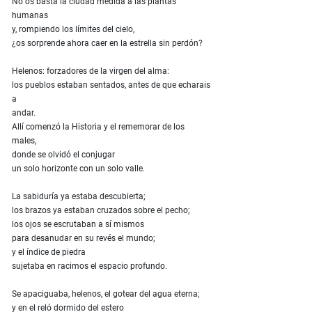
No os basta la ciudad medida a las plantas
humanas
y, rompiendo los límites del cielo,
¿os sorprende ahora caer en la estrella sin perdón?
Helenos: forzadores de la virgen del alma:
los pueblos estaban sentados, antes de que echarais
a
andar.
Allí comenzó la Historia y el rememorar de los
males,
donde se olvidó el conjugar
un solo horizonte con un solo valle.
La sabiduría ya estaba descubierta;
los brazos ya estaban cruzados sobre el pecho;
los ojos se escrutaban a sí mismos
para desanudar en su revés el mundo;
y el índice de piedra
sujetaba en racimos el espacio profundo.
Se apaciguaba, helenos, el gotear del agua eterna;
y en el reló dormido del estero