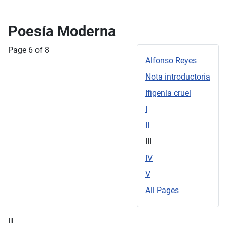
Poesía Moderna
Page 6 of 8
Alfonso Reyes
Nota introductoria
Ifigenia cruel
I
II
III
IV
V
All Pages
III