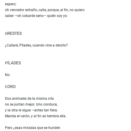
espero;
oh vencedor extraño, calla, porque, al fin, no quiero
saber —oh cobarde seno— quién soy yo.
RESTES
O
¿Callaré, Pílades, cuando vine a decirlo?
ÍLADES
P
No.
ORO
C
Dos animales de la misma cría
no se juntan mejor. Uno conduce,
y la otra le sigue —antes tan fiera.
Manda el varón, y al fin es hembra ella.
Pero ¿esas miradas que se hunden