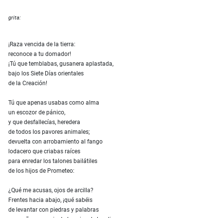
grita:
¡Raza vencida de la tierra:
reconoce a tu domador!
¡Tú que temblabas, gusanera aplastada,
bajo los Siete Días orientales
de la Creación!
Tú que apenas usabas como alma
un escozor de pánico,
y que desfallecías, heredera
de todos los pavores animales;
devuelta con arrobamiento al fango
lodacero que criabas raíces
para enredar los talones bailátiles
de los hijos de Prometeo:
¿Qué me acusas, ojos de arcilla?
Frentes hacia abajo, ¡qué sabéis
de levantar con piedras y palabras