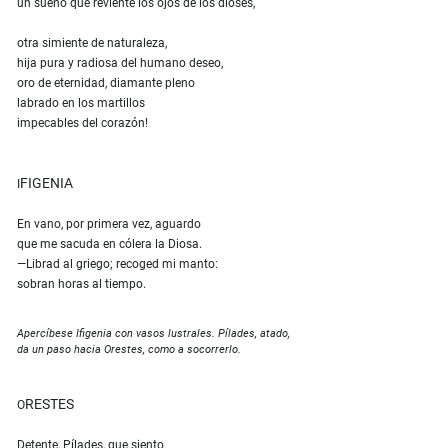
un sueño que reviente los ojos de los dioses,
otra simiente de naturaleza,
hija pura y radiosa del humano deseo,
oro de eternidad, diamante pleno
labrado en los martillos
impecables del corazón!
FIGENIA
I
En vano, por primera vez, aguardo
que me sacuda en cólera la Diosa.
—Librad al griego; recoged mi manto:
sobran horas al tiempo.
Apercíbese Ifigenia con vasos lustrales. Pílades, atado,
da un paso hacia Orestes, como a socorrerlo.
RESTES
O
Detente, Pílades, que siento