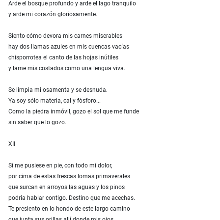
Arde el bosque profundo y arde el lago tranquilo
y arde mi corazón gloriosamente.
Siento cómo devora mis carnes miserables
hay dos llamas azules en mis cuencas vacías
chisporrotea el canto de las hojas inútiles
y lame mis costados como una lengua viva.
Se limpia mi osamenta y se desnuda.
Ya soy sólo materia, cal y fósforo...
Como la piedra inmóvil, gozo el sol que me funde
sin saber que lo gozo.
XII
Si me pusiese en pie, con todo mi dolor,
por cima de estas frescas lomas primaverales
que surcan en arroyos las aguas y los pinos
podría hablar contigo. Destino que me acechas.
Te presiento en lo hondo de este largo camino
que junta sus orillas allí donde mis ojos