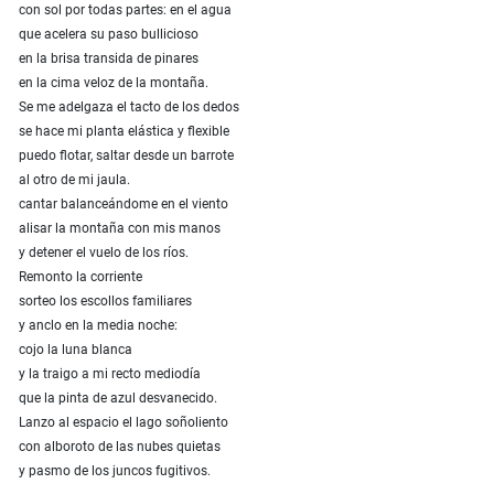
con sol por todas partes: en el agua
que acelera su paso bullicioso
en la brisa transida de pinares
en la cima veloz de la montaña.
Se me adelgaza el tacto de los dedos
se hace mi planta elástica y flexible
puedo flotar, saltar desde un barrote
al otro de mi jaula.
cantar balanceándome en el viento
alisar la montaña con mis manos
y detener el vuelo de los ríos.
Remonto la corriente
sorteo los escollos familiares
y anclo en la media noche:
cojo la luna blanca
y la traigo a mi recto mediodía
que la pinta de azul desvanecido.
Lanzo al espacio el lago soñoliento
con alboroto de las nubes quietas
y pasmo de los juncos fugitivos.