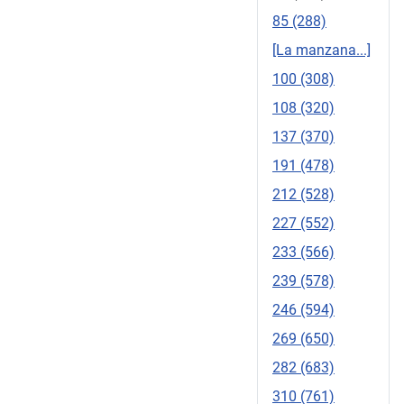
85 (288)
[La manzana...]
100 (308)
108 (320)
137 (370)
191 (478)
212 (528)
227 (552)
233 (566)
239 (578)
246 (594)
269 (650)
282 (683)
310 (761)