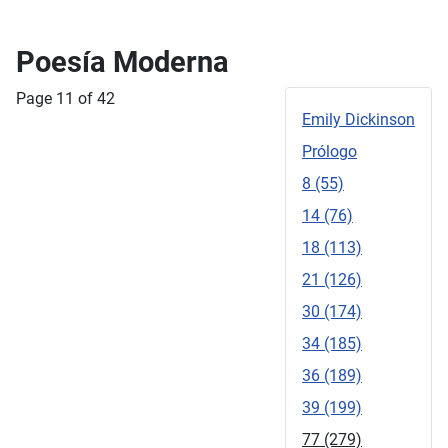
Poesía Moderna
Page 11 of 42
Emily Dickinson
Prólogo
8 (55)
14 (76)
18 (113)
21 (126)
30 (174)
34 (185)
36 (189)
39 (199)
77 (279)