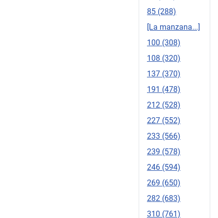
85 (288)
[La manzana...]
100 (308)
108 (320)
137 (370)
191 (478)
212 (528)
227 (552)
233 (566)
239 (578)
246 (594)
269 (650)
282 (683)
310 (761)