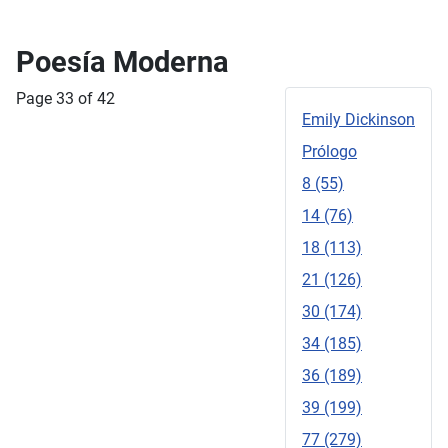
Poesía Moderna
Page 33 of 42
Emily Dickinson
Prólogo
8 (55)
14 (76)
18 (113)
21 (126)
30 (174)
34 (185)
36 (189)
39 (199)
77 (279)