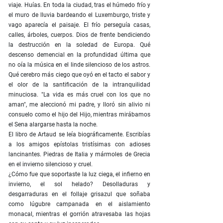
viaje. Huías. En toda la ciudad, tras el húmedo frío y
el muro de lluvia bardeando el Luxemburgo, triste y
vago aparecía el paisaje. El frío perseguía casas,
calles, árboles, cuerpos. Dios de frente bendiciendo
la destrucción en la soledad de Europa. Qué
descenso demencial en la profundidad última que
no oía la música en el linde silencioso de los astros.
Qué cerebro más ciego que oyó en el tacto el sabor y
el olor de la santificación de la intranquilidad
minuciosa. "La vida es más cruel con los que no
aman", me aleccionó mi padre, y lloró sin alivio ni
consuelo como el hijo del Hijo, mientras mirábamos
el Sena alargarse hasta la noche.
El libro de Artaud se leía biográficamente. Escribías
a los amigos epístolas tristísimas con adioses
lancinantes. Piedras de Italia y mármoles de Grecia
en el invierno silencioso y cruel.
¿Cómo fue que soportaste la luz ciega, el infierno en
invierno, el sol helado? Desolladuras y
desgarraduras en el follaje grisazul que soñaba
como lúgubre campanada en el aislamiento
monacal, mientras el gorrión atravesaba las hojas