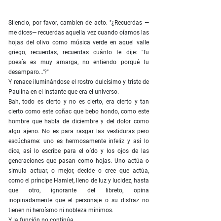
Silencio, por favor, cambien de acto. "¿Recuerdas —
me dices— recuerdas aquella vez cuando oíamos las
hojas del olivo como música verde en aquel valle
griego, recuerdas, recuerdas cuánto te dije: 'Tu
poesía es muy amarga, no entiendo porqué tu
desamparo...'?"
Y renace iluminándose el rostro dulcísimo y triste de
Paulina en el instante que era el universo.
Bah, todo es cierto y no es cierto, era cierto y tan
cierto como este coñac que bebo hondo, como este
hombre que habla de diciembre y del dolor como
algo ajeno. No es para rasgar las vestiduras pero
escúchame: uno es hermosamente infeliz y así lo
dice, así lo escribe para el oído y los ojos de las
generaciones que pasan como hojas. Uno actúa o
simula actuar, o mejor, decide o cree que actúa,
como el príncipe Hamlet, lleno de luz y lucidez, hasta
que otro, ignorante del libreto, opina
inopinadamente que el personaje o su disfraz no
tienen ni heroísmo ni nobleza mínimos.
Y la función no continúa.