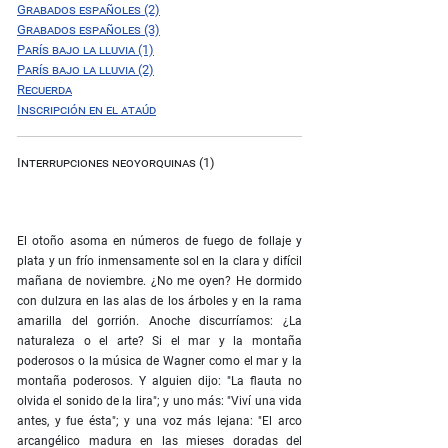
Grabados españoles (2)
Grabados españoles (3)
París bajo la lluvia (1)
París bajo la lluvia (2)
Recuerda
Inscripción en el ataúd
Interrupciones neoyorquinas (1)
El otoño asoma en números de fuego de follaje y
plata y un frío inmensamente sol en la clara y difícil
mañana de noviembre. ¿No me oyen? He dormido
con dulzura en las alas de los árboles y en la rama
amarilla del gorrión. Anoche discurríamos: ¿La
naturaleza o el arte? Si el mar y la montaña
poderosos o la música de Wagner como el mar y la
montaña poderosos. Y alguien dijo: "La flauta no
olvida el sonido de la lira"; y uno más: "Viví una vida
antes, y fue ésta"; y una voz más lejana: "El arco
arcangélico madura en las mieses doradas del