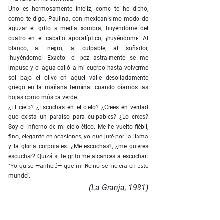
Uno es hermosamente infeliz, como te he dicho,
como te digo, Paulina, con mexicanísimo modo de
aguzar el grito a media sombra, huyéndome del
cuatro en el caballo apocalíptico, ¡huyéndome! Al
blanco, al negro, al culpable, al soñador,
¡huyéndome! Exacto: el pez astralmente se me
impuso y el agua calló a mi cuerpo hasta volverme
sol bajo el olivo en aquel valle desolladamente
griego en la mañana terminal cuando oíamos las
hojas como música verde.
¿El cielo? ¿Escuchas en el cielo? ¿Crees en verdad
que exista un paraíso para culpables? ¿Lo crees?
Soy el infierno de mi cielo ético. Me he vuelto flébil,
fino, elegante en ocasiones, yo que juré por la llama
y la gloria corporales. ¿Me escuchas?, ¿me quieres
escuchar? Quizá si te grito me alcances a escuchar:
"Yo quise —anhelé— que mi Reino se hiciera en este
mundo".
(La Granja, 1981)