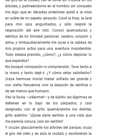
del gris de la ciudad, veo la lluvia sin música en los
árboles, y palmeándome en el hombro sin consuelo
me digo que en décadas anteriores asistí a la
mise
en scéne
de mi sepelio absurdo. Cavé la fosa, la lavé
para mis ojos angustiados, y sólo respiré la
respiración del aire roto. Conocí quemaduras y
detritus de mi trinidad personal: cerebro, corazón y
alma, y rimbaudianamente me puse a la cabeza de
mis propios actos para una aventura insostenible.
Todo estaba previsto, ¿cómo?, ¿y cómo deplorar lo
que esperaba?
No busqué compasión ni comprensión. Tuve tanto a
la mano y tanto dejé ir. ¿Y cómo estar satisfecho?
¡Vaya hermosa ironía! Haber soñado ser grande y
con cierta frecuencia vivir la desazón de sentirse o
de ser menos que humano.
Veo la lluvia —¡véanme!— y de súbito las lágrimas se
detienen en lo bajo de los párpados, y casi
resignado, con el grito quemándome los dientes,
grito adentro: "¡Quise darle sentido a una vida que
me parecía oscura, casi sin sentido".
Y cruzan glaucamente los árboles del parque, cruza
el gris del cielo y se alza la ciudad, y escribiendo la