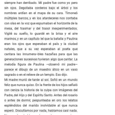
siempre han derribado. Mi padre fue como yo pero
sin ojos. Degollaba corderos bajo el árbol y los
nombres ardían en el mapa de su cara. Timoneó
múltiples barcos, y en los atardeceres nos contaba
con olas en la voz que espumaban el horizonte de la
mesa, del trasmar y del trasol inexperimentados.
Vigilé su sueño, lo guardé en la brisa y el aire
marinos, y en un capítulo leí que la batalla y Paulina
eran los ojos que esperaban el país y la ciudad
natales, que a su vez esperaban al poeta que
cantara las innumera¬bles hazañas para que las
generaciones sucesivas tuvieran algo que cantar. La
melodía figura de Paulina —observó mi padre—
parece el dibujo de un maestro ático en un vaso
sagrado o en el relieve de un templo. Eso dijo.
Mi madre murió de tarde al sol. Soñó en un mundo
feliz que nunca quiso. En la frente de los hijos señaló
con ceniza la historia de la culpa con imágenes del
Padre, del Hijo y del Espíritu Santo. Antes del rosario
o antes de dormir, pespunteaba en oro los relatos
espléndidos del marido inolvidable al que nunca
esperó. Discutíamos por nada, hablamos casi nada.