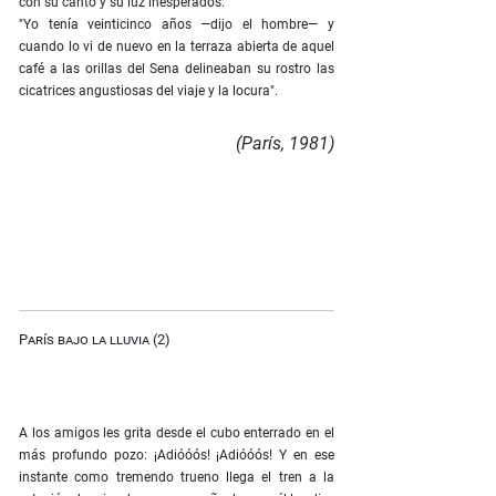
con su canto y su luz inesperados.
"Yo tenía veinticinco años —dijo el hombre— y
cuando lo vi de nuevo en la terraza abierta de aquel
café a las orillas del Sena delineaban su rostro las
cicatrices angustiosas del viaje y la locura".
(París, 1981)
París bajo la lluvia (2)
A los amigos les grita desde el cubo enterrado en el
más profundo pozo: ¡Adióóós! ¡Adióóós! Y en ese
instante como tremendo trueno llega el tren a la