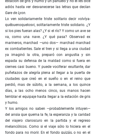
estación de gris y humo y un pañuelo y no él les dice
adiós hasta ver desvanecerse las letras que decían
Gare de Lyon.
Lo ven solidariamente triste solitario decir volvíya-
québuenoquelosvi, solitariamente triste solidario. ¿Y
si los pies fueran alas? ¿Y si el río? Y como un ave se
va, como una nave. ¿Y qué pasa? Observad ex
marineros, marchad —uno dos— marchad marchad
ex combatientes. Sale el tren y si llega a una ciudad
ya imaginó la otra, preparó con angustia y sin
espada su defensa de la maldad como si fuera en
ciernes casi bueno. Y puede vociferar exultante, dar
puñetazos de alegría plena al llegar a la puerta de
ciudades que creó en el sueño o en el reino que
perdió, mas de súbito, a la semana, a los quince
días, a las ocho menos cinco, sus manos hacen
temblar el equipaje hasta llegar a la estación de gris
y humo.
Y los amigos no saben —probablemente intuyen—
del ansia que quema la fe, la esperanza y la caridad
del viajero claroscuro en la partida y el regreso
melancólicos. Como si el viaje sólo lo hiciera en el
fondo para no morir. En el fondo quizás, o no en el