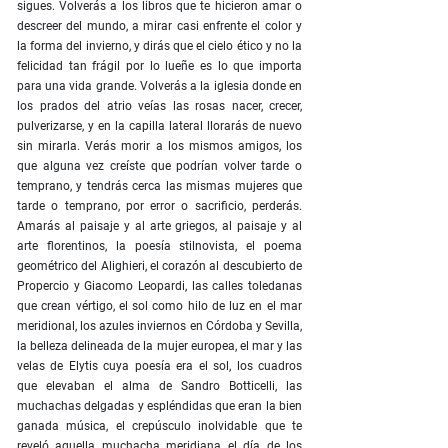
sigues. Volverás a los libros que te hicieron amar o
descreer del mundo, a mirar casi enfrente el color y
la forma del invierno, y dirás que el cielo ético y no la
felicidad tan frágil por lo lueñe es lo que importa
para una vida grande. Volverás a la iglesia donde en
los prados del atrio veías las rosas nacer, crecer,
pulverizarse, y en la capilla lateral llorarás de nuevo
sin mirarla. Verás morir a los mismos amigos, los
que alguna vez creíste que podrían volver tarde o
temprano, y tendrás cerca las mismas mujeres que
tarde o temprano, por error o sacrificio, perderás.
Amarás al paisaje y al arte griegos, al paisaje y al
arte florentinos, la poesía stilnovista, el poema
geométrico del Alighieri, el corazón al descubierto de
Propercio y Giacomo Leopardi, las calles toledanas
que crean vértigo, el sol como hilo de luz en el mar
meridional, los azules inviernos en Córdoba y Sevilla,
la belleza delineada de la mujer europea, el mar y las
velas de Elytis cuya poesía era el sol, los cuadros
que elevaban el alma de Sandro Botticelli, las
muchachas delgadas y espléndidas que eran la bien
ganada música, el crepúsculo inolvidable que te
reveló aquella muchacha meridiana el día de los