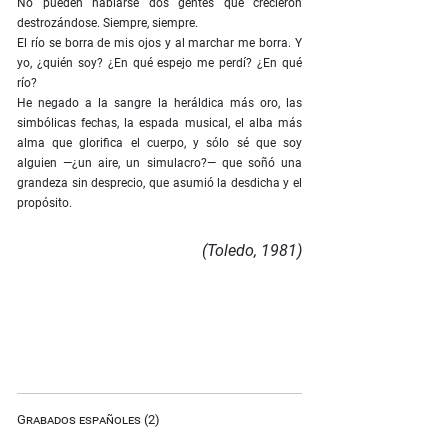
No pueden hablarse dos gentes que crecieron
destrozándose. Siempre, siempre.
El río se borra de mis ojos y al marchar me borra. Y
yo, ¿quién soy? ¿En qué espejo me perdí? ¿En qué
río?
He negado a la sangre la heráldica más oro, las
simbólicas fechas, la espada musical, el alba más
alma que glorifica el cuerpo, y sólo sé que soy
alguien —¿un aire, un simulacro?— que soñó una
grandeza sin desprecio, que asumió la desdicha y el
propósito.
(Toledo, 1981)
Grabados españoles (2)