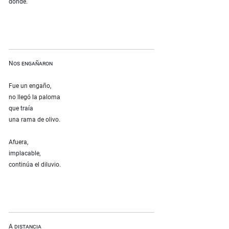
dónde.
Nos engañaron
Fue un engaño,
no llegó la paloma
que traía
una rama de olivo.
Afuera,
implacable,
continúa el diluvio.
A distancia