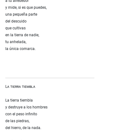
a tu alrededor
y mide, si es que puedes,
una pequeña parte
del descuido
que cultivas
en la tierra de nadie,
tu anhelada,
la única comarca.
La tierra tiembla
La tierra tiembla
y destruye a los hombres
con el peso infinito
de las piedras,
del hierro, de la nada.