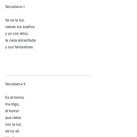
Secuencia I
Se va la luz,
vienen los sueños
y yo con ellos,
la casa encantada
y sus fantasmas.
Secuencia II
Es el horror,
me digo,
el horror
que viene
con la luz
de no sé