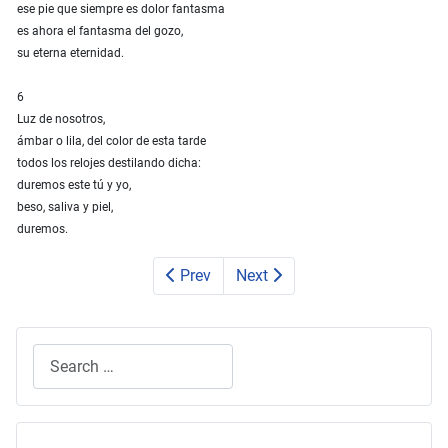
ese pie que siempre es dolor fantasma
es ahora el fantasma del gozo,
su eterna eternidad.
6
Luz de nosotros,
ámbar o lila, del color de esta tarde
todos los relojes destilando dicha:
duremos este tú y yo,
beso, saliva y piel,
duremos.
Prev
Next
Search
Type 2 or more characters for results.