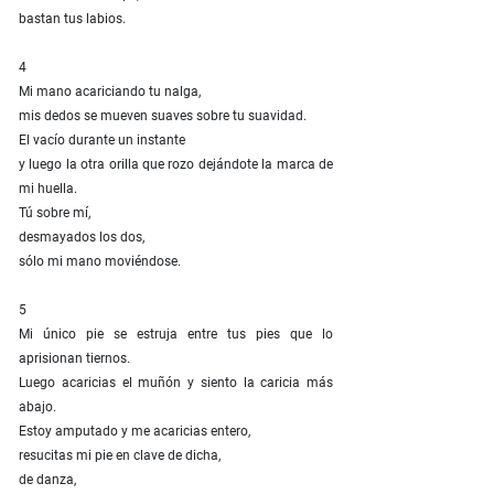
bastan tus labios.
4
Mi mano acariciando tu nalga,
mis dedos se mueven suaves sobre tu suavidad.
El vacío durante un instante
y luego la otra orilla que rozo dejándote la marca de
mi huella.
Tú sobre mí,
desmayados los dos,
sólo mi mano moviéndose.
5
Mi único pie se estruja entre tus pies que lo
aprisionan tiernos.
Luego acaricias el muñón y siento la caricia más
abajo.
Estoy amputado y me acaricias entero,
resucitas mi pie en clave de dicha,
de danza,