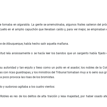
 tornaba en algarabía. La gente se arremolinaba, algunos frailes salieron del pr
uello en el amplio capuchón que llevaban caído y, para ver mejor, se empinaban 
ue de Albuquerque, había hecho salir aquella mañana.
titud leía ansiosamente o se hacía leer los bandos que un sargento había fijado 
u autoridad y tan enjuto y tieso como un pollo en el asador; los nobles de la Co
 con ricas gualdrapas, y los ministros del Tribunal tomaban muy a lo serio sus g
a poco provoca las risas de los bromistas.
ido y sudoroso agitaba a los cuatro vientos:
bles es reo de los delitos de alta traición y lesa majestad, por haber osado at