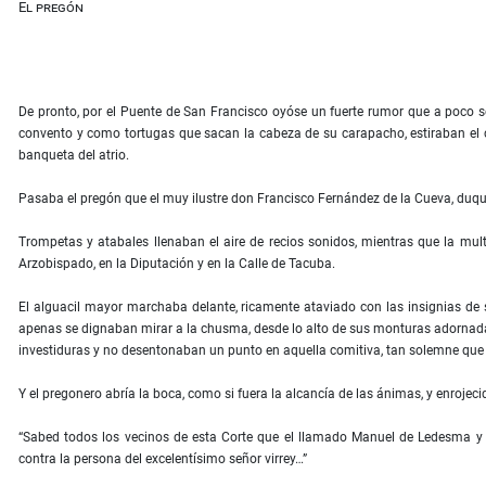
El pregón
De pronto, por el Puente de San Francisco oyóse un fuerte rumor que a poco se
convento y como tortugas que sacan la cabeza de su carapacho, estiraban el c
banqueta del atrio.
Pasaba el pregón que el muy ilustre don Francisco Fernández de la Cueva, duq
Trompetas y atabales llenaban el aire de recios sonidos, mientras que la mul
Arzobispado, en la Diputación y en la Calle de Tacuba.
El alguacil mayor marchaba delante, ricamente ataviado con las insignias de s
apenas se dignaban mirar a la chusma, desde lo alto de sus monturas adornadas
investiduras y no desentonaban un punto en aquella comitiva, tan solemne que 
Y el pregonero abría la boca, como si fuera la alcancía de las ánimas, y enrojec
“Sabed todos los vecinos de esta Corte que el llamado Manuel de Ledesma y Ro
contra la persona del excelentísimo señor virrey…”