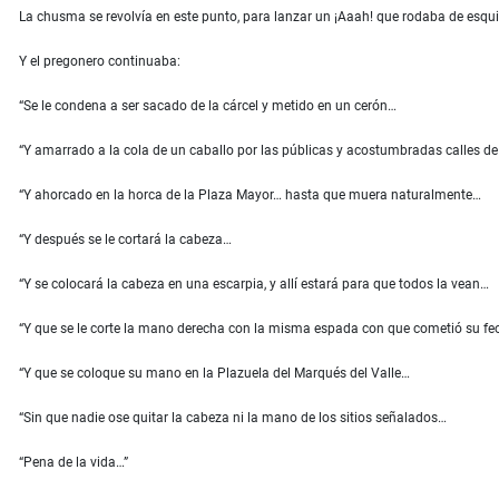
La chusma se revolvía en este punto, para lanzar un ¡Aaah! que rodaba de esq
Y el pregonero continuaba:
“Se le condena a ser sacado de la cárcel y metido en un cerón…
“Y amarrado a la cola de un caballo por las públicas y acostumbradas calles de
“Y ahorcado en la horca de la Plaza Mayor… hasta que muera naturalmente…
“Y después se le cortará la cabeza…
“Y se colocará la cabeza en una escarpia, y allí estará para que todos la vean…
“Y que se le corte la mano derecha con la misma espada con que cometió su feo
“Y que se coloque su mano en la Plazuela del Marqués del Valle…
“Sin que nadie ose quitar la cabeza ni la mano de los sitios señalados…
“Pena de la vida…”