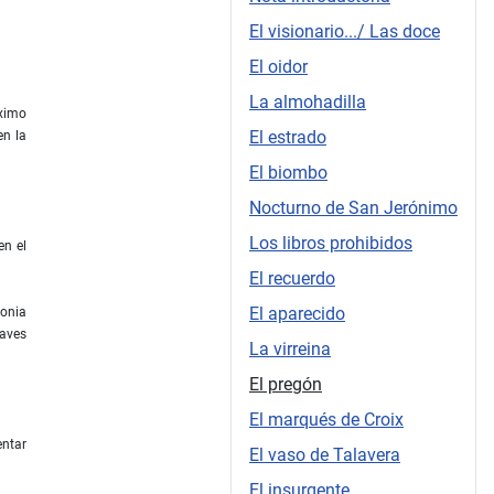
El visionario.../ Las doce
El oidor
La almohadilla
óximo
El estrado
en la
El biombo
Nocturno de San Jerónimo
Los libros prohibidos
en el
El recuerdo
El aparecido
lonia
raves
La virreina
El pregón
El marqués de Croix
entar
El vaso de Talavera
El insurgente