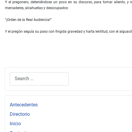
Y el pregonero, deteniéndose un poco en su discurso, para tomar aliento, y re
mercaderes, alcahuetas y desocupados:
“¡Orden de la Real Audiencia!”
Y el pregón seguía su paso con fingida gravedad y harta lentitud, con el alguaci
Search
Type 2 or more characters for results.
Antecedentes
Directorio
Inicio