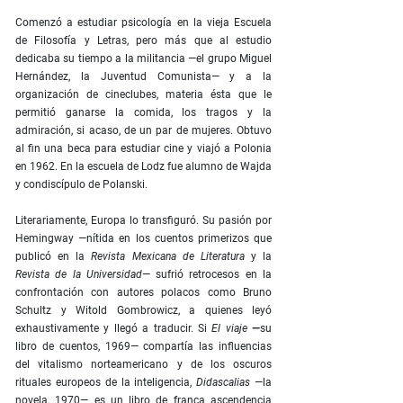
Comenzó a estudiar psicología en la vieja Escuela
de Filosofía y Letras, pero más que al estudio
dedicaba su tiempo a la militancia —el grupo Miguel
Hernández, la Juventud Comunista— y a la
organización de cineclubes, materia ésta que le
permitió ganarse la comida, los tragos y la
admiración, si acaso, de un par de mujeres. Obtuvo
al fin una beca para estudiar cine y viajó a Polonia
en 1962. En la escuela de Lodz fue alumno de Wajda
y condiscípulo de Polanski.
Literariamente, Europa lo transfiguró. Su pasión por
Hemingway —nítida en los cuentos primerizos que
publicó en la
Revista Mexicana de Literatura
y la
Revista de la Universidad
— sufrió retrocesos en la
confrontación con autores polacos como Bruno
Schultz y Witold Gombrowicz, a quienes leyó
exhaustivamente y llegó a traducir. Si
El viaje
—
su
libro de cuentos, 1969— compartía las influencias
del vitalismo norteamericano y de los oscuros
rituales europeos de la inteligencia,
Didascalias
—la
novela, 1970— es un libro de franca ascendencia