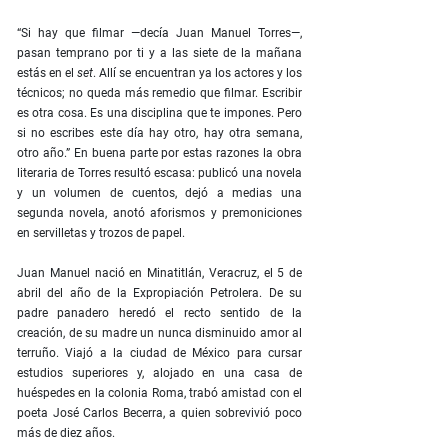
“Si hay que filmar —decía Juan Manuel Torres—,
pasan temprano por ti y a las siete de la mañana
estás en el
set
. Allí se encuentran ya los actores y los
técnicos; no queda más remedio que filmar. Escribir
es otra cosa. Es una disciplina que te impones. Pero
si no escribes este día hay otro, hay otra semana,
otro año.” En buena parte por estas razones la obra
literaria de Torres resultó escasa: publicó una novela
y un volumen de cuentos, dejó a medias una
segunda novela, anotó aforismos y premoniciones
en servilletas y trozos de papel.
Juan Manuel nació en Minatitlán, Veracruz, el 5 de
abril del año de la Expropiación Petrolera. De su
padre panadero heredó el recto sentido de la
creación, de su madre un nunca disminuido amor al
terruño. Viajó a la ciudad de México para cursar
estudios superiores y, alojado en una casa de
huéspedes en la colonia Roma, trabó amistad con el
poeta José Carlos Becerra, a quien sobrevivió poco
más de diez años.