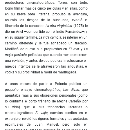
productores cinematográficos. Torres, con todo,
logró filmar más de cinco películas y en ellas, como
en su breve obra literaria, propuso la aventura,
asumió los riesgos de la búsqueda, evadió el
itinerario de lo conocido.
La otra virginidad
(1975) le
dio un Ariel —compartido con el Indio Fernández—, y
en su siguiente filme,
La vida cambia
, se internó en un
camino diferente y le fue achacado un fracaso.
Modificó de nuevo sus propuestas en
El mar
y
La
mujer perfecta
, películas que cuando menos merecen
una revisión, y antes de que pudiera involucrarse en
nuevos intentos se le atravesaron las angustias, el
vodka y su proclividad a morir de madrugada.
A unos meses de partir a Polonia publicó un
pequeño ensayo cinematográfico,
Las divas
, que
apuntaba más a sus obsesiones personales (como
lo confirma el corto tránsito de Meche Carreño por
su vida) que a sus tendencias literarias o
cinematográficas.
El viaje
, cuentos escritos en el
extranjero, reveló los rigores formales y las audacias
espirituales de Juan Manuel, pero sólo en