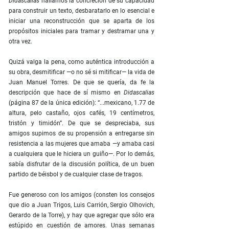
Didascalias
hallamos la concreción de su capacidad
para construir un texto, desbaratarlo en lo esencial e
iniciar una reconstrucción que se aparta de los
propósitos iniciales para tramar y destramar una y
otra vez.
Quizá valga la pena, como auténtica introducción a
su obra, desmitificar —o no sé si mitificar— la vida de
Juan Manuel Torres. De que se quería, da fe la
descripción que hace de sí mismo en
Didascalias
(página 87 de la única edición): “...mexicano, 1.77 de
altura, pelo castaño, ojos cafés, 19 centímetros,
tristón y timidón”. De que se despreciaba, sus
amigos supimos de su propensión a entregarse sin
resistencia a las mujeres que amaba —y amaba casi
a cualquiera que le hiciera un guiño—. Por lo demás,
sabía disfrutar de la discusión política, de un buen
partido de béisbol y de cualquier clase de tragos.
Fue generoso con los amigos (consten los consejos
que dio a Juan Trigos, Luis Carrión, Sergio Olhovich,
Gerardo de la Torre), y hay que agregar que sólo era
estúpido en cuestión de amores. Unas semanas