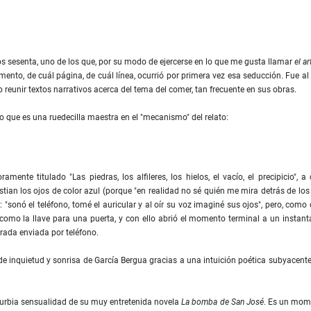
os sesenta, uno de los que, por su modo de ejercerse en lo que me gusta llamar
el ar
ento, de cuál página, de cuál línea, ocurrió por primera vez esa seducción. Fue al
o reunir textos narrativos acerca del tema del comer, tan frecuente en sus obras.
o que es una ruedecilla maestra en el "mecanismo" del relato:
ente titulado "Las piedras, los alﬁleres, los hielos, el vacío, el precipicio", a
ustian los ojos de color azul (porque "en realidad no sé quién me mira detrás de los
"sonó el teléfono, tomé el auricular y al oír su voz imaginé sus ojos", pero, como
, como la llave para una puerta, y con ello abrió el momento terminal a un instan
irada enviada por teléfono.
e inquietud y sonrisa de García Bergua gracias a una intuición poética subyacente
 turbia sensualidad de su muy entretenida novela
La bomba de San José
. Es un mom