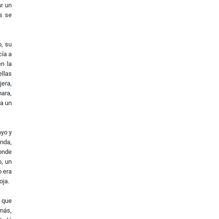
ar un
s se
o, su
cía a
en la
ellas
era,
mara,
ra un
ayo y
inda,
donde
o, un
o era
oja.
, que
más,