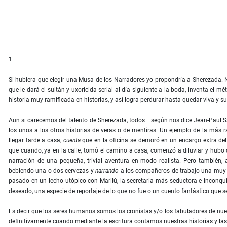
1
Si hubiera que elegir una Musa de los Narradores yo propondría a Sherezada. 
que le dará el sultán y uxoricida serial al día siguiente a la boda, inventa el m
historia muy ramiﬁcada en historias, y así logra perdurar hasta quedar viva y su
Aun si carecemos del talento de Sherezada, todos —según nos dice Jean-Paul S
los unos a los otros historias de veras o de mentiras. Un ejemplo de la más 
llegar tarde a casa,
cuenta
que en la oﬁcina se demoró en un encargo extra del 
que cuando, ya en la calle, tomó el camino a casa, comenzó a diluviar y hubo 
narración de una pequeña, trivial aventura en modo realista. Pero también, 
bebiendo una o dos cervezas y
narrando
a los compañeros de trabajo una muy de
pasado en un lecho utópico con Marilú, la secretaria más seductora e inconqui
deseado, una especie de reportaje de lo que no fue o un cuento fantástico que s
Es decir que los seres humanos somos los cronistas y/o los fabuladores de nues
deﬁnitivamente cuando mediante la escritura contamos nuestras historias y las