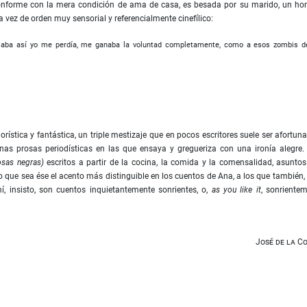
inconforme con la mera condición de ama de casa, es besada por su marido, un h
ta vez de orden muy sensorial y referencialmente cinefílico:
aba así yo me perdía, me ganaba la voluntad completamente, como a esos zombis d
ística y fantástica, un triple mestizaje que en pocos escritores suele ser afortun
onas prosas periodísticas en las que ensaya y gregueriza con una ironía alegre.
sas negras
)
escritos a partir de la cocina, la comida y la comensalidad, asunto
que sea ése el acento más distinguible en los cuentos de Ana, a los que también,
mí, insisto, son cuentos inquietantemente sonrientes, o,
as you like it
, sonriente
José de la C