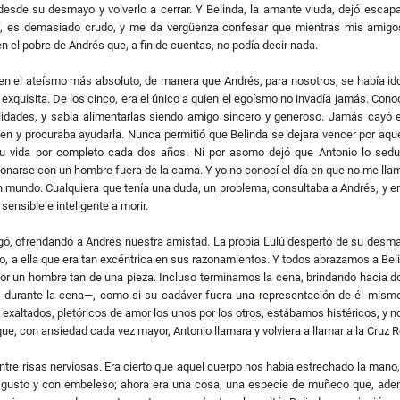
 desde su desmayo y volverlo a cerrar. Y Belinda, la amante viuda, dejó escap
sí, es demasiado crudo, y me da vergüenza confesar que mientras mis amigo
n el pobre de Andrés que, a ﬁn de cuentas, no podía decir nada.
 en el ateísmo más absoluto, de manera que Andrés, para nosotros, se había id
exquisita. De los cinco, era el único a quien el egoísmo no invadía jamás. Cono
lidades, y sabía alimentarlas siendo amigo sincero y generoso. Jamás cayó 
ien y procuraba ayudarla. Nunca permitió que Belinda se dejara vencer por aqu
u vida por completo cada dos años. Ni por asomo dejó que Antonio lo seduj
ionarse con un hombre fuera de la cama. Y yo no conocí el día en que no me lla
n mundo. Cualquiera que tenía una duda, un problema, consultaba a Andrés, y e
sensible e inteligente a morir.
gó, ofrendando a Andrés nuestra amistad. La propia Lulú despertó de su desm
mo, a ella que era tan excéntrica en sus razonamientos. Y todos abrazamos a Bel
 por un hombre tan de una pieza. Incluso terminamos la cena, brindando hacia 
a durante la cena—, como si su cadáver fuera una representación de él mism
 exaltados, pletóricos de amor los unos por los otros, estábamos histéricos, y n
e, con ansiedad cada vez mayor, Antonio llamara y volviera a llamar a la Cruz R
ntre risas nerviosas. Era cierto que aquel cuerpo nos había estrechado la mano
 gusto y con embeleso; ahora era una cosa, una especie de muñeco que, ade