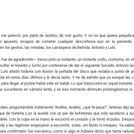
me pareció, por parte de Andrés, de mal gusto. Y no es que quiera perjudic
tan apuesto, incapaz de cometer cualquier descortesía aun en la parranda
en los gestos, las miradas, los carraspeos de Belinda, Antonio y Lulú.
fue de agradecerle— transcurrió un instante, un instante corto, cortísimo, en e
oltar el tenedor y luchó por contenerse de dar el siguiente bocado; Antonio as
lú atisbó todavía con ilusión la portada del disco que estaba a punto de p
a en estos días últimos y le decía tanto. Y he de admitir que yo evoqué las
c
ara llegar al postre había sido en balde. Lo que transcurrió en aquel instante
das sucedieran en cámara lenta, y en ese momento diminuto prolongáramos lo
ndeó, preguntándole inútilmente "Andrés, Andrés, ¿qué te pasa?". Antonio dijo q
que de histeria y yo la auxilié con un par de bofetones que sólo ayudaron a q
drés. Con la copa en la mano le escuchó el corazón y le tomó el pulso. Despu
andy y las lágrimas empezaron a escurrirle, solas, sin llanto ni moqueo. Ya sabí
para conﬁrmarlo fue mecánico, como si algo le hubiera dicho que tanta natura