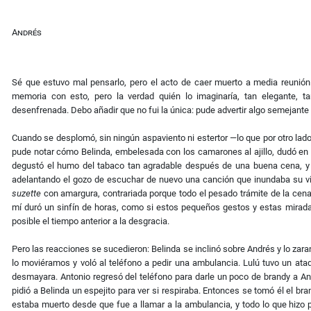
Andrés
Sé que estuvo mal pensarlo, pero el acto de caer muerto a media reunión 
memoria con esto, pero la verdad quién lo imaginaría, tan elegante, 
desenfrenada. Debo añadir que no fui la única: pude advertir algo semejante 
Cuando se desplomó, sin ningún aspaviento ni estertor —lo que por otro lado 
pude notar cómo Belinda, embelesada con los camarones al ajillo, dudó en s
degustó el humo del tabaco tan agradable después de una buena cena, y Lu
adelantando el gozo de escuchar de nuevo una canción que inundaba su vid
suzette
con amargura, contrariada porque todo el pesado trámite de la cena p
mí duró un sinfín de horas, como si estos pequeños gestos y estas mira
posible el tiempo anterior a la desgracia.
Pero las reacciones se sucedieron: Belinda se inclinó sobre Andrés y lo zara
lo moviéramos y voló al teléfono a pedir una ambulancia. Lulú tuvo un ata
desmayara. Antonio regresó del teléfono para darle un poco de brandy a An
pidió a Belinda un espejito para ver si respiraba. Entonces se tomó él el br
estaba muerto desde que fue a llamar a la ambulancia, y todo lo que hizo 