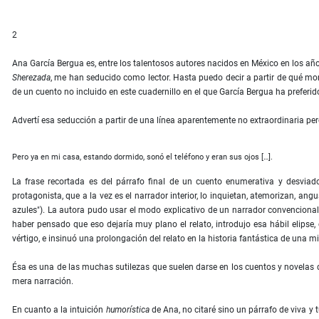
2
Ana García Bergua es, entre los talentosos autores nacidos en México en los añ
Sherezada
, me han seducido como lector. Hasta puedo decir a partir de qué mom
de un cuento no incluido en este cuadernillo en el que García Bergua ha preferid
Advertí esa seducción a partir de una línea aparentemente no extraordinaria per
Pero ya en mi casa, estando dormido, sonó el teléfono y eran sus ojos […].
La frase recortada es del párrafo ﬁnal de un cuento enumerativa y desviadoram
protagonista, que a la vez es el narrador interior, lo inquietan, atemorizan, ang
azules"). La autora pudo usar el modo explicativo de un narrador convencional: 
haber pensado que eso dejaría muy plano el relato, introdujo esa hábil elipse
vértigo, e insinuó una prolongación del relato en la historia fantástica de una m
Ésa es una de las muchas sutilezas que suelen darse en los cuentos y novelas d
mera narración.
En cuanto a la intuición
humorística
de Ana, no citaré sino un párrafo de viva y