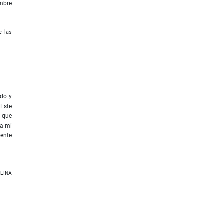
ombre
e las
ado y
 Este
s que
 a mi
mente
olina