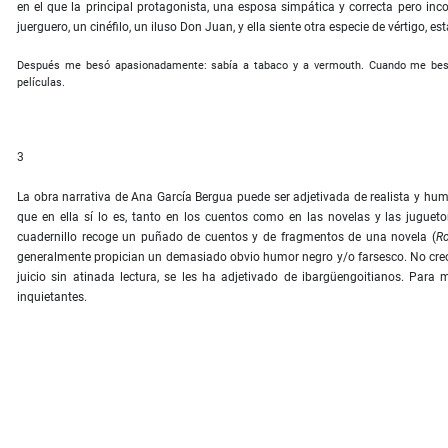
en el que la principal protagonista, una esposa simpática y correcta pero 
juerguero, un cinéﬁlo, un iluso Don Juan, y ella siente otra especie de vértigo, es
Después me besó apasionadamente: sabía a tabaco y a vermouth. Cuando me bes
películas.
3
La obra narrativa de Ana García Bergua puede ser adjetivada de realista y humor
que en ella sí lo es, tanto en los cuentos como en las novelas y las juguet
cuadernillo recoge un puñado de cuentos y de fragmentos de una novela (
Ro
generalmente propician un demasiado obvio humor negro y/o farsesco. No creo 
juicio sin atinada lectura, se les ha adjetivado de ibargüengoitianos. Para 
inquietantes.