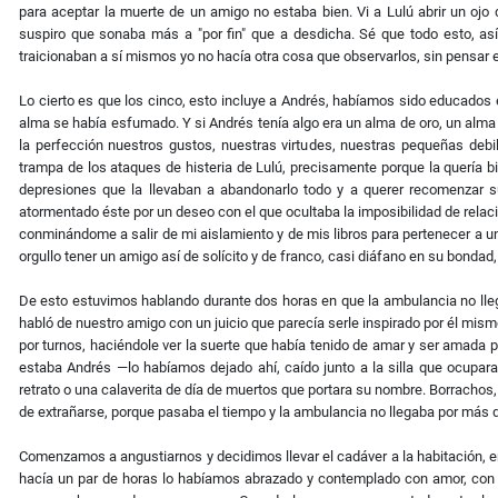
para aceptar la muerte de un amigo no estaba bien. Vi a Lulú abrir un ojo
suspiro que sonaba más a "por ﬁn" que a desdicha. Sé que todo esto, a
traicionaban a sí mismos yo no hacía otra cosa que observarlos, sin pensar e
Lo cierto es que los cinco, esto incluye a Andrés, habíamos sido educados
alma se había esfumado. Y si Andrés tenía algo era un alma de oro, un alma 
la perfección nuestros gustos, nuestras virtudes, nuestras pequeñas debi
trampa de los ataques de histeria de Lulú, precisamente porque la quería b
depresiones que la llevaban a abandonarlo todo y a querer recomenzar s
atormentado éste por un deseo con el que ocultaba la imposibilidad de relac
conminándome a salir de mi aislamiento y de mis libros para pertenecer a u
orgullo tener un amigo así de solícito y de franco, casi diáfano en su bondad, 
De esto estuvimos hablando durante dos horas en que la ambulancia no lle
habló de nuestro amigo con un juicio que parecía serle inspirado por él mis
por turnos, haciéndole ver la suerte que había tenido de amar y ser amada
estaba Andrés —lo habíamos dejado ahí, caído junto a la silla que ocupar
retrato o una calaverita de día de muertos que portara su nombre. Borrachos,
de extrañarse, porque pasaba el tiempo y la ambulancia no llegaba por más qu
Comenzamos a angustiarnos y decidimos llevar el cadáver a la habitación, e
hacía un par de horas lo habíamos abrazado y contemplado con amor, con