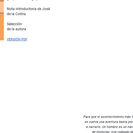
Nota introductoria de José
de la Colina
Selección
de la autora
VERSIÓN PDF
Para que el acontecimiento más tr
se vuelva una aventura basta po
a narrarlo. Un hombre es un nar
de historias; vive rodeado d