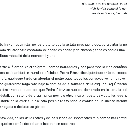
historias y de las de otros; y ti
vivir la vida como si la na
Jean-Paul Sartre,
Las pal
No hay un cuentista menos gratuito que la astuta muchacha que, para evitar la m
étodo del
suspense
contando de noche en noche y en encabalgados episodios una 
ltana más allá de la noche mil y una.
artre allá arriba, en el epígrafe— somos narradores y nos pasamos la vida contán
rasa cotidianidad: el humilde oﬁcinista Pedro Pérez, disculpándose ante su espos
jefe, que luego tardó en abordar el metro pues todos los convoyes venían a reven
de guarecerse largo rato bajo la cornisa de la farmacia de la esquina. Aquí tenem
a decir verdad, pudo ser que Pedro Pérez se hubiera demorado en la tertulia de
tallada historia de la quimérica noche erótica, rica en posturas y detalles, que h
stable de la oﬁcina. Y ese otro posible relato sería la crónica de un suceso mera
e negaría a declarar su género.
tra vida, de las de los otros y de los sueños de unos y otros, y lo somos más deﬁn
 que los demás depositan o inspiran en nosotros.