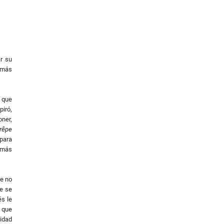
ar su
 más
l que
piró,
oner,
rêpe
 para
 más
ue no
ue se
és le
a que
lidad