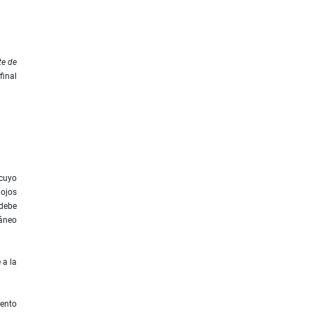
te de
 ﬁnal
 cuyo
 ojos
 debe
táneo
 a la
ento