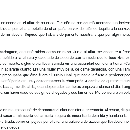
colocado en el altar de muertos. Ese año se me ocurrió adornarlo sin incien
bido al pastel, a la botella de champaña en vez del clásico tequila o la cervez
de mi abuela. Supuse que había sido pariente nuestra, y que por algo merec
 madrugada, escuché ruidos como de ratón. Junto al altar me encontré a Ros
, ceñido a la cintura y escotado de acuerdo con la moda que le tocó vivir, e
su muerte; siglos creía llevar sumida en una oscuridad con olor a tierra. ¿C
n aclararle cuánto. Era una mujer muy bella, de carne generosa, con una lla
e preocupaba que éste fuera el Juicio Final, que nadie la fuera a perdonar po
 La ceñí por la cintura y descorchamos la champaña. A cambio de que me escu
eso basta, me dijo ahíta, cuando pasadas las horas empezó a clarear el día. Lue
ario, sin hacer caso de sus gritos ahogados y sus lamentos. Me convertiré en polv
. Mientras, me ocupé de desmontar el altar con cierta ceremonia. Al ocaso, disp
dí sacar a mi muerta del armario, seguro de encontrarla dormida y hambrienta.
ía tirada, como empujada por el aire, una calavera de azúcar que llevaba el n
re los dedos.