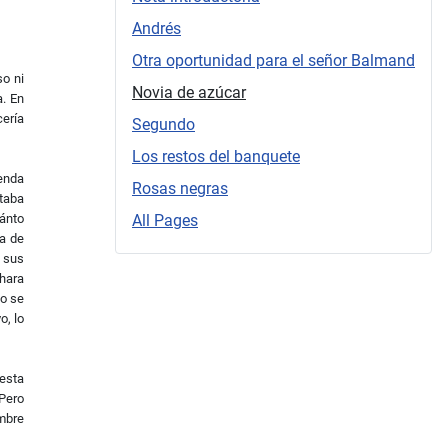
Andrés
Otra oportunidad para el señor Balmand
so ni
Novia de azúcar
a. En
ería
Segundo
Los restos del banquete
enda
Rosas negras
staba
uánto
All Pages
ma de
r sus
chara
go se
o, lo
uesta
 Pero
ombre