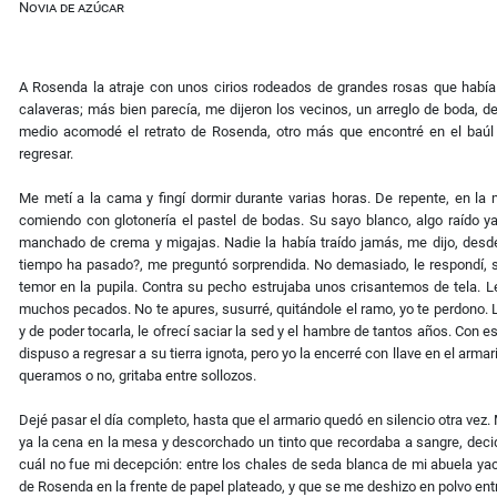
Novia de azúcar
A Rosenda la atraje con unos cirios rodeados de grandes rosas que había 
calaveras; más bien parecía, me dijeron los vecinos, un arreglo de boda, de
medio acomodé el retrato de Rosenda, otro más que encontré en el baúl 
regresar.
Me metí a la cama y ﬁngí dormir durante varias horas. De repente, en la
comiendo con glotonería el pastel de bodas. Su sayo blanco, algo raído ya
manchado de crema y migajas. Nadie la había traído jamás, me dijo, desde 
tiempo ha pasado?, me preguntó sorprendida. No demasiado, le respondí, si
temor en la pupila. Contra su pecho estrujaba unos crisantemos de tela. L
muchos pecados. No te apures, susurré, quitándole el ramo, yo te perdono.
y de poder tocarla, le ofrecí saciar la sed y el hambre de tantos años. Con 
dispuso a regresar a su tierra ignota, pero yo la encerré con llave en el arm
queramos o no, gritaba entre sollozos.
Dejé pasar el día completo, hasta que el armario quedó en silencio otra vez
ya la cena en la mesa y descorchado un tinto que recordaba a sangre, deci
cuál no fue mi decepción: entre los chales de seda blanca de mi abuela yac
de Rosenda en la frente de papel plateado, y que se me deshizo en polvo ent