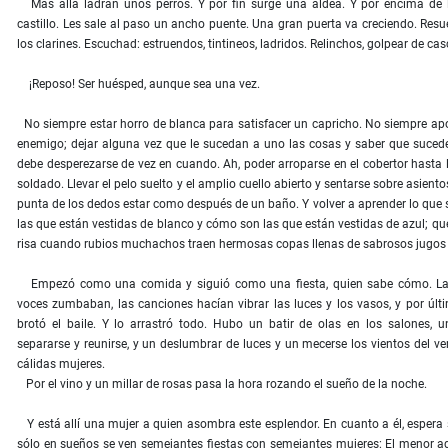
Más allá ladran unos perros. Y por fin surge una aldea. Y por encima de la
castillo. Les sale al paso un ancho puente. Una gran puerta va creciendo. Res
los clarines. Escuchad: estruendos, tintineos, ladridos. Relinchos, golpear de ca
¡Reposo! Ser huésped, aunque sea una vez.
No siempre estar horro de blanca para satisfacer un capricho. No siempre a
enemigo; dejar alguna vez que le sucedan a uno las cosas y saber que suced
debe desperezarse de vez en cuando. Ah, poder arroparse en el cobertor hasta 
soldado. Llevar el pelo suelto y el amplio cuello abierto y sentarse sobre asient
punta de los dedos estar como después de un baño. Y volver a aprender lo que 
las que están vestidas de blanco y cómo son las que están vestidas de azul; q
risa cuando rubios muchachos traen hermosas copas llenas de sabrosos jugos 
Empezó como una comida y siguió como una fiesta, quien sabe cómo. Las
voces zumbaban, las canciones hacían vibrar las luces y los vasos, y por úl
brotó el baile. Y lo arrastró todo. Hubo un batir de olas en los salones, 
separarse y reunirse, y un deslumbrar de luces y un mecerse los vientos del v
cálidas mujeres.
Por el vino y un millar de rosas pasa la hora rozando el sueño de la noche.
Y está allí una mujer a quien asombra este esplendor. En cuanto a él, espera 
sólo en sueños se ven semejantes fiestas con semejantes mujeres: El menor 