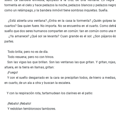
suelo. La bandera enhiesta, apoyado a la cruz de una ventana. Es negra y
tormenta en el cielo y hace pedazos la noche, pedazos blancos y pedazos negros
como un relámpago, y la bandera inmóvil tiene sombras inquietas. Sueña.
¿Está abierta una ventana? ¿Entra en la casa la tormenta? ¿Quién golpea la
cuartos? Sea quien fuere. No importa. No se encuentra en el cuarto. Como detrá
sueño que dos seres humanos comparten en común: tan en común como
una
m
¿Ya amanece? ¿Qué sol se levanta? Cuan grande es el sol: ¿Son pájaros és
partes.
Todo brilla; pero no es de día.
Todo resuena; pero no con trinos.
Son las vigas las que brillan. Son las ventanas las que gritan. Y gritan, roja
afuera, en la tierra en llamas, gritan:
¡Fuego!
Y con el sueño desgarrado en la cara se precipitan todos, de hierro a medias
en cuarto, de un ala a otra y buscan la escalera.
Y con la respiración rota, tartamudean los clarines en el patio:
¡Rebato! ¡Rebato!
Y redoblan temblorosos tambores.