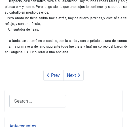
Despacio, casi pensativo mira a su alrededor. Hay muchas cosas raras y abiga
piensa él— y sonríe. Pero luego siente que unos ojos lo contienen y sabe que s
su caballo en medio de ellos.
Pero ahora no tiene salida hacia atrás, hay de nuevo jardines, y dieciséis alfanj
reflejo, y son una fiesta,
Un surtidor de risas.
La túnica se quemó en el castillo, con la carta y con el pétalo de una desconoc
En la primavera del año siguiente (que fue triste y fría) un correo del barón
en Langenau. Allí vio llorar a una anciana.
Prev
Next
Search
Type 2 or more characters for results.
Antecedentes