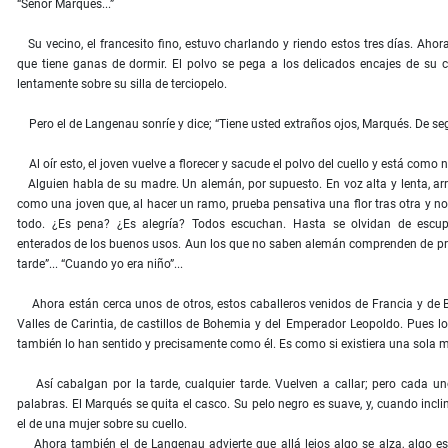
“Señor Marqués...”
Su vecino, el francesito fino, estuvo charlando y riendo estos tres días. Aho
que tiene ganas de dormir. El polvo se pega a los delicados encajes de su c
lentamente sobre su silla de terciopelo.
Pero el de Langenau sonríe y dice; “Tiene usted extraños ojos, Marqués. De seg
Al oír esto, el joven vuelve a florecer y sacude el polvo del cuello y está como 
Alguien habla de su madre. Un alemán, por supuesto. En voz alta y lenta, ar
como una joven que, al hacer un ramo, prueba pensativa una flor tras otra y no
todo. ¿Es pena? ¿Es alegría? Todos escuchan. Hasta se olvidan de escupi
enterados de los buenos usos. Aun los que no saben alemán comprenden de pro
tarde”... “Cuando yo era niño”...
Ahora están cerca unos de otros, estos caballeros venidos de Francia y de 
Valles de Carintia, de castillos de Bohemia y del Emperador Leopoldo. Pues lo
también lo han sentido y precisamente como él. Es como si existiera una sola m
Así cabalgan por la tarde, cualquier tarde. Vuelven a callar; pero cada un
palabras. El Marqués se quita el casco. Su pelo negro es suave, y, cuando inc
el de una mujer sobre su cuello.
Ahora también el de Langenau advierte que allá lejos algo se alza, algo es