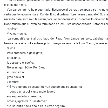
Por fin está en presencia de Spork. A un lado de su caballo blanco, el Conde 
el brillo del hierro.
Von Langenau no ha preguntado. Reconoce al general, se apea y se inclina e
carta que lo recomienda al Conde. El cual ordena: “Leéme ese garabato.” Sus l
necesita para eso: sólo le sirven para lanzar denuestos. Lo demás lo dice con 
Hace mucho que el joven ha terminado de leer. Está desconcertado. Entonces dic
“Alférez.”
Y ya es mucho.
La compañía está al otro lado del Raab. Von Langenau, solo, cabalga hacia
herraje de la silla brilla entre el polvo. Luego, se levanta la luna. Y esto, lo ve él
Sueña.
Pero entonces, algo le grita,
grita, grita,
le desgarra el sueño.
No es ningún búho. Por Dios,
el único árbol
grita hacia él:
¡Hombre!
Y él ve algo que se encabrita —un cuerpo que se encabrita
contra un árbol, y una mujer joven,
ensangrentada y desnuda,
ordena, agresiva: “¡Desátame!”
Y él se lanza hacia abajo en la verde negrura