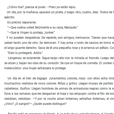
¿Cómo fue?, piensa el joven. —Pero ya están lejos.
Un día, por la mañana, aparece un jinete, y luego otro, cuatro, diez. Todos de h
ejército.
Es preciso separarse.
“—Que vuelva usted felizmente a su casa, Marqués.”
“—Que la Virgen lo proteja, Junker.”
Y no pueden despedirse. De repente, son amigos, hermanos. Tienen que hace
saben tanto uno de otro. Se demoran. Y hay prisa y ruido de cascos en torno s
el largo guante derecho. Saca de él una pequeña rosa y le arranca un pétalo. 
“Esto lo protegerá. Adiós.”
Langenau se sorprende. Sigue largo rato con la mirada al francés. Luego desli
se alzan y bajan las olas de su corazón. Se oye un toque de corneta. El Junker c
melancólico: una mujer extranjera lo protege.
Un día en el tren de
bagage.
Juramentos, colores, risas: con ellos echa chis
muchachos vestidos de vivos colores. Riñas y gritos. Llegan mozas de partido 
cabelleras. Guiños. Llegan hombres de armas de armaduras negras como la er
furia a las rameras que les desgarran el traje y las empujan contra el filo de 
redoblan, redoblan. —Y por la noche alzan linternas, extrañas linternas; el vi
¿Vino? ¿O sangre?— ¿Quién puede distinguir?