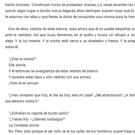
hecho brocado. Construyen horas de plateadas charlas, y a veces levantan las
que en algún lugar a donde nunca llegarás, ellas deshojan suaves rosas que tú
te adornas con ellas y que tienes la dicha de conquistar una corona para tu fre
Una de ellas, vestida de seda blanca, sabe ahora que él no puede despertar, pu
ante la realidad. Así que huye, temeroso, en el sueño y busca un refugio a sol
aleja. Y la luz miente. Y la noche está cerca a su alrededor y fresca. Y le pre
sobre él:
“¿Eres la noche?”
Ella sonríe.
Y él entonces se avergüenza de estar vestido de blanco.
Y quisiera estar lejos y sólo vestido con sus armas,
¡Todo él en armas!
“¿Has olvidado que hoy, el día de hoy, eres mi paje? ¿Me abandonas? ¿A dón
ese derecho sobre ti.”
“¿Extrañas tu capote de burdo paño?
“¿Tienes frío —¿Sientes nostalgia?”
La Condesa sonríe.
No. Pero sólo porque el ser niño se le ha caído de los hombros, suave traje o