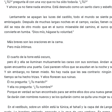
“¿Tú?” pregunta él con una voz que no ha oído todavía. “¿Tú?”
Y ahora ya no tiene nada encima. Está desnudo como un santo claro y esbelto
Lentamente se apagan las luces del castillo, todo el mundo se siente 
embriagado. Después de muchas largas noches en el campo, vacías, tienen 
Allí se reza de otro modo que en el surco miserable del camino, el surco 
convierte en tumba. “Dios mío, hágase tu voluntad.”
Más breves son las oraciones en la cama.
Pero más íntimas.
El cuarto de la torre está oscuro,
pero él y ella se iluminan mutuamente las caras con sus sonrisas. Andan a
quien encuentra una puerta. Casi parecen niños que se asustan en la noche y se 
Y sin embargo, no tienen miedo. No hay nada que les sea contrario: ningún
tiempo se ha hecho trizas. Y ellos florecen sus ruinas.
Él no pregunta: “¿Tu marido?”
Y ella no pregunta: “¿Tu nombre?”
Porque en verdad se han encontrado para ser entre ellos dos una nueva gener
Se darán cien nombres nuevos y se los quitarán como se quita una mujer su a
En el vestíbulo, sobre un sillón está la túnica, el tahalí y la capa del de Lang