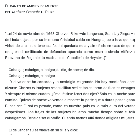
El canto de amor y de muerte
del alférez Cristóbal Rilke
“...el 24 de noviembre de 1663 Otto von Rilke —de Langenau, Granitz y Ziegra— r
de Linda dejada por su hermano Cristóbal caído en Hungría; pero tuvo que exp
virtud de la cual su tenencia feudal quedaría nula y sin efecto en caso de que
(que, en el certificado de defunción aparecía como muerto siendo Alférez
Pirovano del Regimiento Austriaco de Caballería de Heyster…)”
Cabalgar, cabalgar, cabalgar, de día, de noche, de día.
Cabalgar, cabalgar, cabalgar.
Y el valor se ha cansado y la nostalgia es grande. No hay montañas, apen
alzarse. Chozas extranjeras se acuclillan sedientas en torno de fuentes cenagos
Y siempre el mismo cuadro. ¿De qué sirve tener dos ojos? Sólo en la noche par
camino. Quizás de noche volvemos a recorrer la parte que a duras penas ganamo
Puede ser. El sol es pesado, como en nuestro país en lo más duro del veran
despedimos. Los trajes de las mujeres brillaron mucho tiempo sobre el fo
cabalgamos. Debe de ser el otoño. Cuando menos allá donde afligidas mujeres
El de Langenau se vuelve en su silla y dice: