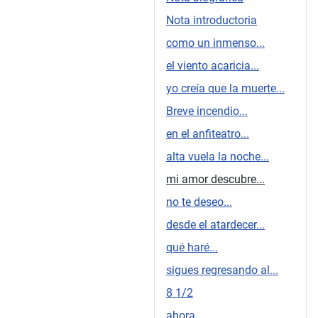
Nota introductoria
como un inmenso...
el viento acaricia...
yo creía que la muerte...
Breve incendio...
en el anfiteatro...
alta vuela la noche...
mi amor descubre...
no te deseo...
desde el atardecer...
qué haré...
sigues regresando al...
8 1/2
ahora...