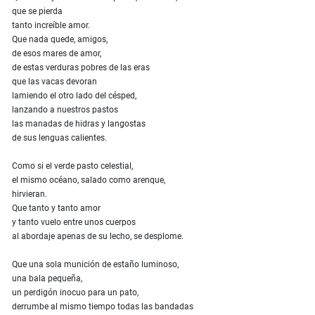
que se pierda
tanto increíble amor.
Que nada quede, amigos,
de esos mares de amor,
de estas verduras pobres de las eras
que las vacas devoran
lamiendo el otro lado del césped,
lanzando a nuestros pastos
las manadas de hidras y langostas
de sus lenguas calientes.
Como si el verde pasto celestial,
el mismo océano, salado como arenque,
hirvieran.
Que tanto y tanto amor
y tanto vuelo entre unos cuerpos
al abordaje apenas de su lecho, se desplome.
Que una sola munición de estaño luminoso,
una bala pequeña,
un perdigón inocuo para un pato,
derrumbe al mismo tiempo todas las bandadas