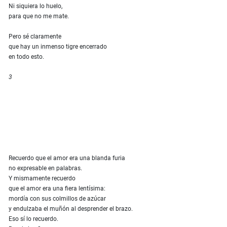
Ni siquiera lo huelo,
para que no me mate.
Pero sé claramente
que hay un inmenso tigre encerrado
en todo esto.
3
Recuerdo que el amor era una blanda furia
no expresable en palabras.
Y mismamente recuerdo
que el amor era una fiera lentísima:
mordía con sus colmillos de azúcar
y endulzaba el muñón al desprender el brazo.
Eso sí lo recuerdo.