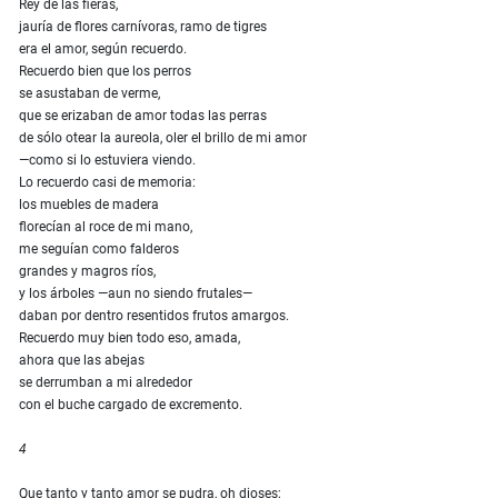
Rey de las fieras,
jauría de flores carnívoras, ramo de tigres
era el amor, según recuerdo.
Recuerdo bien que los perros
se asustaban de verme,
que se erizaban de amor todas las perras
de sólo otear la aureola, oler el brillo de mi amor
—como si lo estuviera viendo.
Lo recuerdo casi de memoria:
los muebles de madera
florecían al roce de mi mano,
me seguían como falderos
grandes y magros ríos,
y los árboles —aun no siendo frutales—
daban por dentro resentidos frutos amargos.
Recuerdo muy bien todo eso, amada,
ahora que las abejas
se derrumban a mi alrededor
con el buche cargado de excremento.
4
Que tanto y tanto amor se pudra, oh dioses;