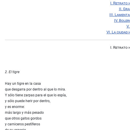
I. Retrato 
II. Gr
III. Lament
IV. Boler
V.
VI. La ciudad
I. Retrato 
2. El tigre
Hay un tigre en la casa
que desgarra por dentro al que lo mira.
Y sólo tiene zarpas para el que lo espía,
y sólo puede herir por dentro,
y es enorme:
más largo y más pesado
que otros gatos gordos
y carniceros pestíferos
de su especie,