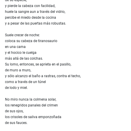
y pierde la cabeza con facilidad,
huele la sangre aun a través del vidrio,
percibe el miedo desde la cocina
y a pesar de las puertas más robustas.
Suele crecer de noche:
coloca su cabeza de tiranosaurio
en una cama
y el hocico le cuelga
más allá de las colchas.
Su lomo, entonces, se aprieta en el pasillo,
de muro a muro,
y sólo alcanzo el baño a rastras, contra el techo,
como a través de un túnel
de lodo y miel.
No miro nunca la colmena solar,
los renegridos panales del crimen
de sus ojos,
los crisoles de saliva emponzoñada
de sus fauces.