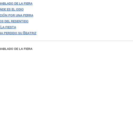
hablado de la fiera
ande es el odio
ación por una perra
os del resentido
 La fiesta
 ha perdido su Beatriz
hablado de la fiera