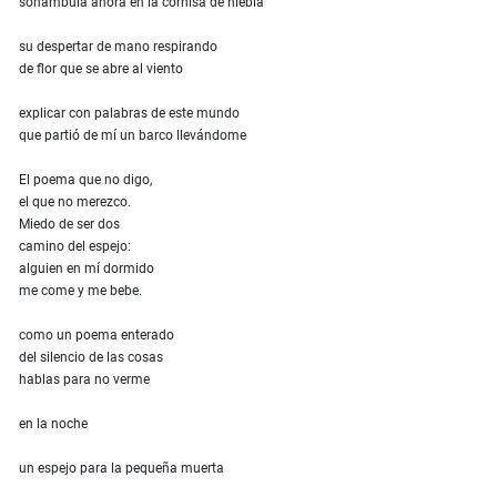
sonámbula ahora en la cornisa de niebla
su despertar de mano respirando
de flor que se abre al viento
explicar con palabras de este mundo
que partió de mí un barco llevándome
El poema que no digo,
el que no merezco.
Miedo de ser dos
camino del espejo:
alguien en mí dormido
me come y me bebe.
como un poema enterado
del silencio de las cosas
hablas para no verme
en la noche
un espejo para la pequeña muerta