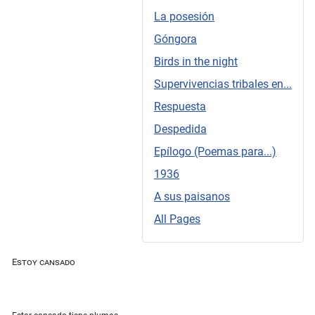
La posesión
Góngora
Birds in the night
Supervivencias tribales en...
Respuesta
Despedida
Epílogo (Poemas para...)
1936
A sus paisanos
All Pages
Estoy cansado