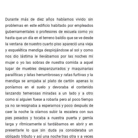
Durante más de diez años habíamos vivido sin
problemas en este edificio habitado por empleados
gubernamentales o profesores de escuela como yo
hasta que un día en el terreno baldío que se ve desde
la ventana de nuestro cuarto piso apareció una vieja
y esquelética mendiga despiojándose al sol y como
nos dio lástima le llevábamos por las noches mi
mujer o yo las sobras de nuestra comida a aquel
lugar de muebles despanzurrados y maquinarias
paralíticas y latas herrumbrosas y ratas furtivas y la
mendiga se arrojaba al plato de cartón apenas lo
poníamos en el suelo y devoraba el contenido
lanzando temerosas miradas a un lado y a otro
como si alguien fuese a robarla pero al poco tiempo
ya no se resignaba a esperarnos y poco después de
caer la noche la oíamos subir la escalera con sus
pies pesados y tocaba a nuestra puerta y gemía
larga y rítmicamente si tardábamos en abrir y en
presentarle lo que sin duda ya consideraba un
obligado tributo y así una noche tras otra y a veces