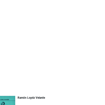
Ramón Lopéz Velarde