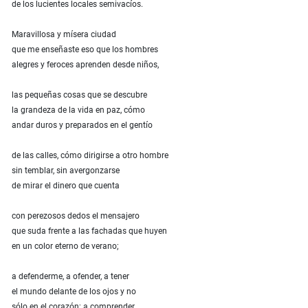
de los lucientes locales semivacíos.
Maravillosa y mísera ciudad
que me enseñaste eso que los hombres
alegres y feroces aprenden desde niños,
las pequeñas cosas que se descubre
la grandeza de la vida en paz, cómo
andar duros y preparados en el gentío
de las calles, cómo dirigirse a otro hombre
sin temblar, sin avergonzarse
de mirar el dinero que cuenta
con perezosos dedos el mensajero
que suda frente a las fachadas que huyen
en un color eterno de verano;
a defenderme, a ofender, a tener
el mundo delante de los ojos y no
sólo en el corazón; a comprender