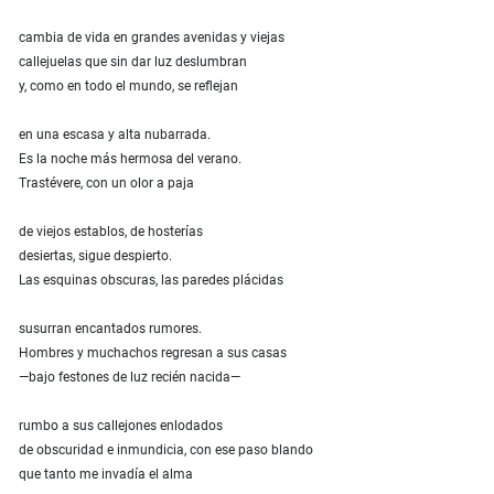
cambia de vida en grandes avenidas y viejas
callejuelas que sin dar luz deslumbran
y, como en todo el mundo, se reflejan
en una escasa y alta nubarrada.
Es la noche más hermosa del verano.
Trastévere, con un olor a paja
de viejos establos, de hosterías
desiertas, sigue despierto.
Las esquinas obscuras, las paredes plácidas
susurran encantados rumores.
Hombres y muchachos regresan a sus casas
—bajo festones de luz recién nacida—
rumbo a sus callejones enlodados
de obscuridad e inmundicia, con ese paso blando
que tanto me invadía el alma