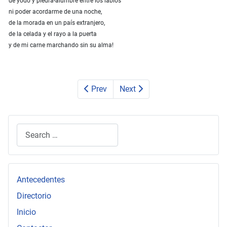
de yodo y piedra-alumbre entre los labios
ni poder acordarme de una noche,
de la morada en un país extranjero,
de la celada y el rayo a la puerta
y de mi carne marchando sin su alma!
Prev
Next
Search
Type 2 or more characters for results.
Antecedentes
Directorio
Inicio