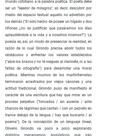
mundo cotidiano a la palabra poética. El poeta debe
ser un "tejedor de milagros", es decir, descubrir por
medio del espacio textual aquello no advertido por
los demás ("El solo hecho de poseer un hígado y dos
riñones ¿no es justificar que pasáramos los días
aplaudiéndole a la vida y a nosotros mismos?"). La
poesía es, así, un modo de presenciar la realidad, en
razón de lo cual Girondo precisa abolir todos los
obstáculos y enfrentar los valores establecidos
("abre los brazos y no te niegues al clarinete, ni a las
faltas de ortografía") para desarrollar una moral
poética. Mientras muchos de los martínfierristas
terminaron arrastrados por viejos cánones y una
actitud tradicional, Girondo puso de manifiesto el
carácter de una escritura que hay que mirar en un
proceso perpetuo ("hincados / sin aureola / ante
charcos de lágrimas que cantan / con un pezvelo en
trance debajo de la lengua / hay que buscarlo / al
poema"). De la concepción de un lenguaje lineal,
Oliverio Girondo va poco a poco explorando
distintos mecanismos lingüísticos que irán