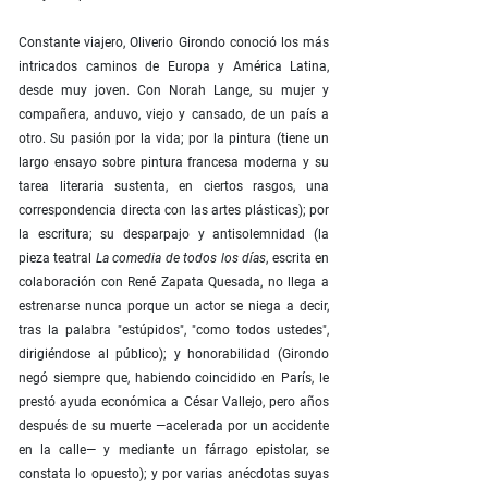
Constante viajero, Oliverio Girondo conoció los más
intricados caminos de Europa y América Latina,
desde muy joven. Con Norah Lange, su mujer y
compañera, anduvo, viejo y cansado, de un país a
otro. Su pasión por la vida; por la pintura (tiene un
largo ensayo sobre pintura francesa moderna y su
tarea literaria sustenta, en ciertos rasgos, una
correspondencia directa con las artes plásticas); por
la escritura; su desparpajo y antisolemnidad (la
pieza teatral
La comedia de todos los días
, escrita en
colaboración con René Zapata Quesada, no llega a
estrenarse nunca porque un actor se niega a decir,
tras la palabra "estúpidos", "como todos ustedes",
dirigiéndose al público); y honorabilidad (Girondo
negó siempre que, habiendo coincidido en París, le
prestó ayuda económica a César Vallejo, pero años
después de su muerte —acelerada por un accidente
en la calle— y mediante un fárrago epistolar, se
constata lo opuesto); y por varias anécdotas suyas