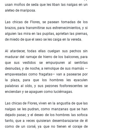
usan moños de seda que les liban las nalgas en un
aleteo de mariposa.
Las chicas de Flores, se pasean tomadas de los
brazos, para transmitirse sus estremecimientos, y si
alguien las mira en las pupilas, aprietan las piernas,
de miedo de que el sexo se les caiga en la vereda.
Al atardecer, todas ellas cuelgan sus pechos sin
madurar del ramaje de hierro de los balcones, para
que sus vestidos se empurpuren al sentirlas
desnudas, y de noche, a remolque de sus mamás —
empavesadas como fragatas— van a pasearse por
la plaza, para que los hombres les eyaculen
palabras al oído, y sus pezones fosforescentes se
enciendan y se apaguen como luciérnagas.
Las chicas de Flores, viven en la angustia de que las
nalgas se les pudran, como manzanas que se han
dejado pasar, y el deseo de los hombres las sofoca
tanto, que a veces quisieran desembarazarse de él
como de un corsé, ya que no tienen el coraje de