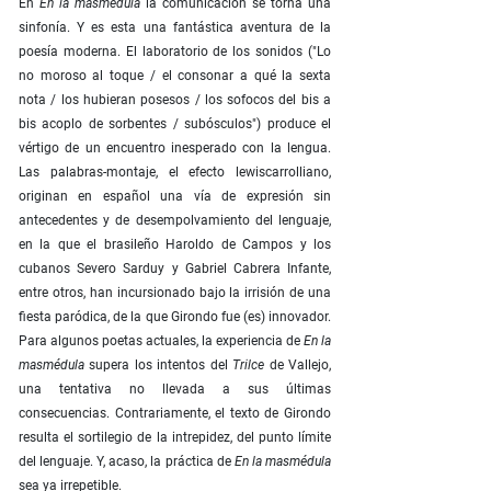
En
En la masmédula
la comunicación se torna una
sinfonía. Y es esta una fantástica aventura de la
poesía moderna. El laboratorio de los sonidos ("Lo
no moroso al toque / el consonar a qué la sexta
nota / los hubieran posesos / los sofocos del bis a
bis acoplo de sorbentes / subósculos") produce el
vértigo de un encuentro inesperado con la lengua.
Las palabras-montaje, el efecto lewiscarrolliano,
originan en español una vía de expresión sin
antecedentes y de desempolvamiento del lenguaje,
en la que el brasileño Haroldo de Campos y los
cubanos Severo Sarduy y Gabriel Cabrera Infante,
entre otros, han incursionado bajo la irrisión de una
fiesta paródica, de la que Girondo fue (es) innovador.
Para algunos poetas actuales, la experiencia de
En la
masmédula
supera los intentos del
Trilce
de Vallejo,
una tentativa no llevada a sus últimas
consecuencias. Contrariamente, el texto de Girondo
resulta el sortilegio de la intrepidez, del punto límite
del lenguaje. Y, acaso, la práctica de
En la masmédula
sea ya irrepetible.