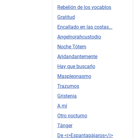
Rebelión de los vocablos
Gratitud
Encallado en las costas...
Angelnorahcustodio
Noche Tótem
Aridandantemente
Hay que buscarlo
Maspleonasmo
Trazumos
Gristenia
A mí
Otro nocturno
Tánger
De <i>Espantapájaros</i>