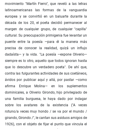
movimiento "Martín Fierro", que reveló a las letras
latinoamericanas las formas de la vanguardia
europea y se convirtió en un baluarte durante la
década de los 20, el poeta decidió permanecer al
margen de cualquier grupo, de cualquier "capilla"
cultural. Su preocupación primigenia fue levantar un
puente entre la poesía —para él la manera más
precisa de conocer la realidad, quizá un influjo
dadaísta— y la vida. "La poesía —expone Oliverio—
siempre es lo otro, aquello que todos ignoran hasta
que lo descubre un verdadero poeta". De ahí que,
contra las fulgurantes actividades de sus coetáneos,
ávidos por publicar aquí y allá, por pastar —como
afirma Enrique Molina— en los suplementos
dominicales, a Oliverio Girondo, hijo privilegiado de
una familia burguesa, le haya dado por indagar
sobre los avatares de la existencia ("A veces
rotuno/a veces muy hondo / se va por el mundo /
girando, Girondo /", le cantan sus asiduos amigos de
1926), con el objeto de fijar el punto que vincula el