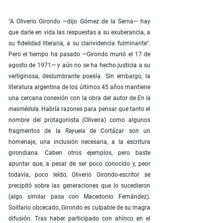
"A Oliverio Girondo —dijo Gómez de la Serna— hay
que darle en vida las respuestas a su exuberancia, a
su fidelidad literaria, a su clarividencia fulminante".
Pero el tiempo ha pasado —Girondo murió el 17 de
agosto de 1971— y aún no se ha hecho justicia a su
vertiginosa, deslumbrante poesía. Sin embargo, la
literatura argentina de los últimos 45 años mantiene
una cercana conexión con la obra del autor de
En la
masmédula
. Habría razones para pensar que tanto el
nombre del protagonista (Oliveira) como algunos
fragmentos de la
Rayuela
de Cortázar son un
homenaje, una inclusión necesaria, a la escritura
girondiana. Caben otros ejemplos, pero baste
apuntar que, a pesar de ser poco conocido y, peor
todavía, poco leído, Oliverio Girondo-escritor se
precipitó sobre las generaciones que lo sucedieron
(algo similar pasa con Macedonio Fernández).
Solitario obcecado, Girondo es culpable de su magra
difusión. Tras haber participado con ahínco en el