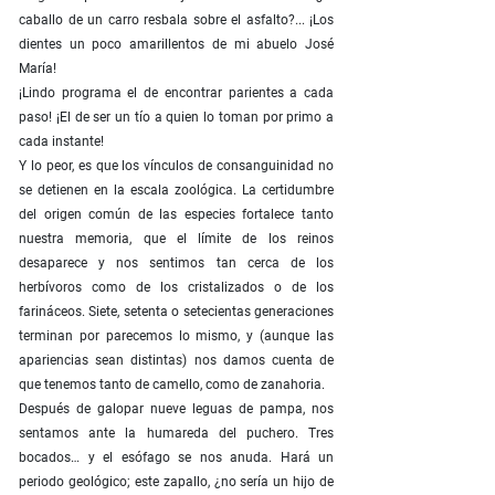
caballo de un carro resbala sobre el asfalto?... ¡Los
dientes un poco amarillentos de mi abuelo José
María!
¡Lindo programa el de encontrar parientes a cada
paso! ¡El de ser un tío a quien lo toman por primo a
cada instante!
Y lo peor, es que los vínculos de consanguinidad no
se detienen en la escala zoológica. La certidumbre
del origen común de las especies fortalece tanto
nuestra memoria, que el límite de los reinos
desaparece y nos sentimos tan cerca de los
herbívoros como de los cristalizados o de los
farináceos. Siete, setenta o setecientas generaciones
terminan por parecemos lo mismo, y (aunque las
apariencias sean distintas) nos damos cuenta de
que tenemos tanto de camello, como de zanahoria.
Después de galopar nueve leguas de pampa, nos
sentamos ante la humareda del puchero. Tres
bocados… y el esófago se nos anuda. Hará un
periodo geológico; este zapallo, ¿no sería un hijo de