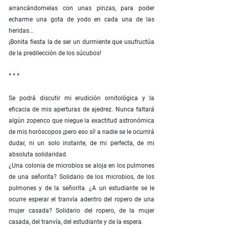
arrancándomelas con unas pinzas, para poder
echarme una gota de yodo en cada una de las
heridas...
¡Bonita fiesta la de ser un durmiente que usufructúa
de la predilección de los súcubos!
* * *
Se podrá discutir mi erudición ornitológica y la
eficacia de mis aperturas de ajedrez. Nunca faltará
algún zopenco que niegue la exactitud astronómica
de mis horóscopos ¡pero eso sí! a nadie se le ocurrirá
dudar, ni un solo instante, de mi perfecta, de mi
absoluta solidaridad.
¿Una colonia de microbios se aloja en los pulmones
de una señorita? Solidario de los microbios, de los
pulmones y de la señorita. ¿A un estudiante se le
ocurre esperar el tranvía adentro del ropero de una
mujer casada? Solidario del ropero, de la mujer
casada, del tranvía, del estudiante y de la espera.