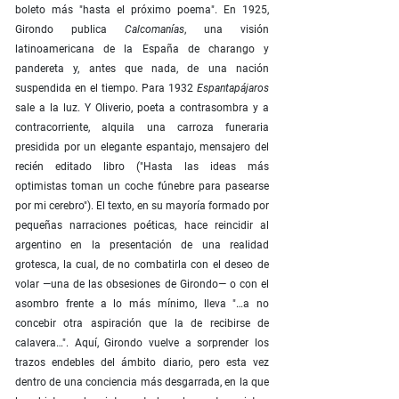
boleto más "hasta el próximo poema". En 1925,
Girondo publica
Calcomanías
, una visión
latinoamericana de la España de charango y
pandereta y, antes que nada, de una nación
suspendida en el tiempo. Para 1932
Espantapájaros
sale a la luz. Y Oliverio, poeta a contrasombra y a
contracorriente, alquila una carroza funeraria
presidida por un elegante espantajo, mensajero del
recién editado libro ("Hasta las ideas más
optimistas toman un coche fúnebre para pasearse
por mi cerebro"). El texto, en su mayoría formado por
pequeñas narraciones poéticas, hace reincidir al
argentino en la presentación de una realidad
grotesca, la cual, de no combatirla con el deseo de
volar —una de las obsesiones de Girondo— o con el
asombro frente a lo más mínimo, lleva "…a no
concebir otra aspiración que la de recibirse de
calavera…". Aquí, Girondo vuelve a sorprender los
trazos endebles del ámbito diario, pero esta vez
dentro de una conciencia más desgarrada, en la que