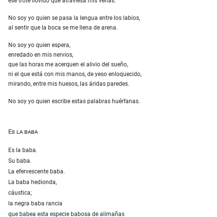
ese trote llovido que atraviesa mis venas.
No soy yo quien se pasa la lengua entre los labios,
al sentir que la boca se me llena de arena.
No soy yo quien espera,
enredado en mis nervios,
que las horas me acerquen el alivio del sueño,
ni el que está con mis manos, de yeso enloquecido,
mirando, entre mis huesos, las áridas paredes.
No soy yo quien escribe estas palabras huérfanas.
Es la baba
Es la baba.
Su baba.
La efervescente baba.
La baba hedionda,
cáustica;
la negra baba rancia
que babea esta especie babosa de alimañas