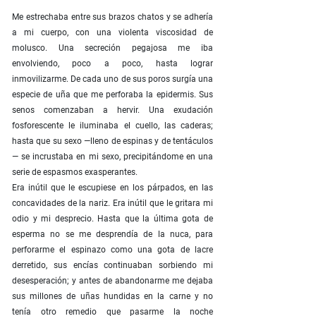
Me estrechaba entre sus brazos chatos y se adhería
a mi cuerpo, con una violenta viscosidad de
molusco. Una secreción pegajosa me iba
envolviendo, poco a poco, hasta lograr
inmovilizarme. De cada uno de sus poros surgía una
especie de uña que me perforaba la epidermis. Sus
senos comenzaban a hervir. Una exudación
fosforescente le iluminaba el cuello, las caderas;
hasta que su sexo —lleno de espinas y de tentáculos
— se incrustaba en mi sexo, precipitándome en una
serie de espasmos exasperantes.
Era inútil que le escupiese en los párpados, en las
concavidades de la nariz. Era inútil que le gritara mi
odio y mi desprecio. Hasta que la última gota de
esperma no se me desprendía de la nuca, para
perforarme el espinazo como una gota de lacre
derretido, sus encías continuaban sorbiendo mi
desesperación; y antes de abandonarme me dejaba
sus millones de uñas hundidas en la carne y no
tenía otro remedio que pasarme la noche