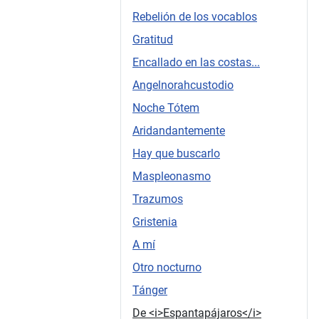
Rebelión de los vocablos
Gratitud
Encallado en las costas...
Angelnorahcustodio
Noche Tótem
Aridandantemente
Hay que buscarlo
Maspleonasmo
Trazumos
Gristenia
A mí
Otro nocturno
Tánger
De <i>Espantapájaros</i>