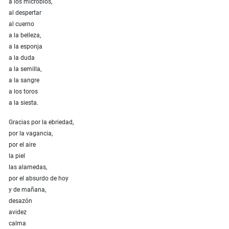
a los microbios,
al despertar
al cuerno
a la belleza,
a la esponja
a la duda
a la semilla,
a la sangre
a los toros
a la siesta.
Gracias por la ebriedad,
por la vagancia,
por el aire
la piel
las alamedas,
por el absurdo de hoy
y de mañana,
desazón
avidez
calma