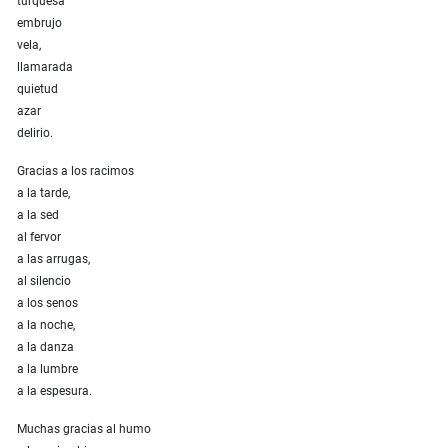
turquesa
embrujo
vela,
llamarada
quietud
azar
delirio.
Gracias a los racimos
a la tarde,
a la sed
al fervor
a las arrugas,
al silencio
a los senos
a la noche,
a la danza
a la lumbre
a la espesura.
Muchas gracias al humo