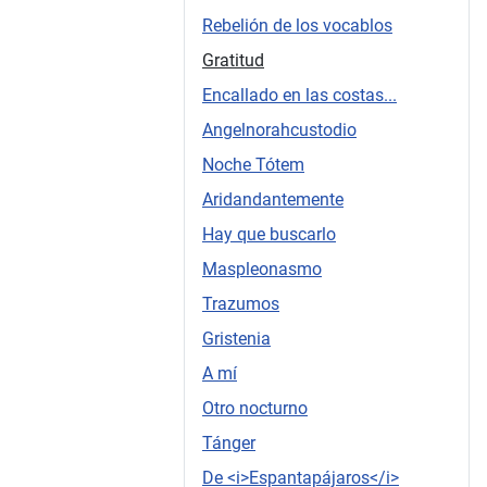
Rebelión de los vocablos
Gratitud
Encallado en las costas...
Angelnorahcustodio
Noche Tótem
Aridandantemente
Hay que buscarlo
Maspleonasmo
Trazumos
Gristenia
A mí
Otro nocturno
Tánger
De <i>Espantapájaros</i>