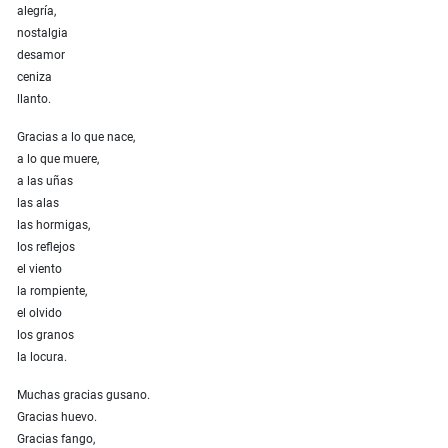
alegría,
nostalgia
desamor
ceniza
llanto.
Gracias a lo que nace,
a lo que muere,
a las uñas
las alas
las hormigas,
los reflejos
el viento
la rompiente,
el olvido
los granos
la locura.
Muchas gracias gusano.
Gracias huevo.
Gracias fango,