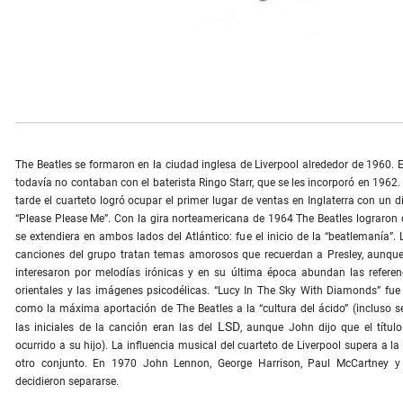
The Beatles se formaron en la ciudad inglesa de Liverpool alrededor de 1960. 
todavía no contaban con el baterista Ringo Starr, que se les incorporó en 196
tarde el cuarteto logró ocupar el primer lugar de ventas en Inglaterra con un di
“Please Please Me”. Con la gira norteamericana de 1964 The Beatles lograron
se extendiera en ambos lados del Atlántico: fue el inicio de la “beatlemanía”.
canciones del grupo tratan temas amorosos que recuerdan a Presley, aunqu
interesaron por melodías irónicas y en su última época abundan las referen
orientales y las imágenes psicodélicas. “Lucy In The Sky With Diamonds” fue 
como la máxima aportación de The Beatles a la “cultura del ácido” (incluso s
LSD
las iniciales de la canción eran las del
, aunque John dijo que el título
ocurrido a su hijo). La influencia mu­sical del cuarteto de Liverpool supera a la
otro conjunto. En 1970 John Lennon, George Harrison, Paul McCartney y 
decidieron separarse.