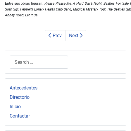
Entre sus obras figuran:
Please Please Me, A Hard Day’s Night, Beatles For Sale, 
Soul, Sgt. Pepper’s Lonely Hearts Club Band, Magical Mystery Tour, The Beatles
(ál
Abbey Road, Let It Be
.
Prev
Next
Search
Type 2 or more characters for results.
Antecedentes
Directorio
Inicio
Contactar