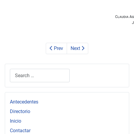
Claudia Ag
J
Prev
Next
Search
Type 2 or more characters for results.
Antecedentes
Directorio
Inicio
Contactar