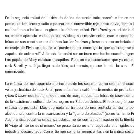
En la segunda mitad de la década de los cincuenta todo parecía estar en or
ponía sus tobilleras y salía a pasear en el convertible rojo de su novio; iban a
malteadas o a bailar a un gimnasio de basquetbol. Elvis Presley era el ídolo 
su copete aparecía en todas las revistas; sus movimientos eran escandalos
letras de sus canciones resultaban tan inofensivas y frescas como un helado de
mensaje de Elvis se reducía a “puedes hacer conmigo lo que quieras, men
zapatos de ante azul”. Además demostró ser un buen muchacho cuando ingresó 
Los papás de Mary estaban tranquilos. Pero un día escucharon que ya no se
rock & roll, y su hija llegó a decirles, así nomás, que se iba de la casa. E
comenzado.
La música de rock apareció a principios de los sesenta, como una continuaci
veloz y eléctrico del rock & roll, pero además rescató los elementos de protesta
rythm & blues
, que habían sido ritmos de marginados. Las letras de
blues
son u
de la resistencia cultural de los negros en Estados Unidos. El rock surgió, p
música de protesta. Más que nada se trataba de una protesta contra la so
abundancia, contra la mecanización y la “gente de plástico” (como la llamó F
Así, la crítica social va unida, paradójicamente, con la reafirmación de la liberta
El “viaje al interior de sí mismo” se presenta como una respuesta a la rigidez d
industrial desarrollada. Con el tiempo se haría menos énfasis en la crítica socia