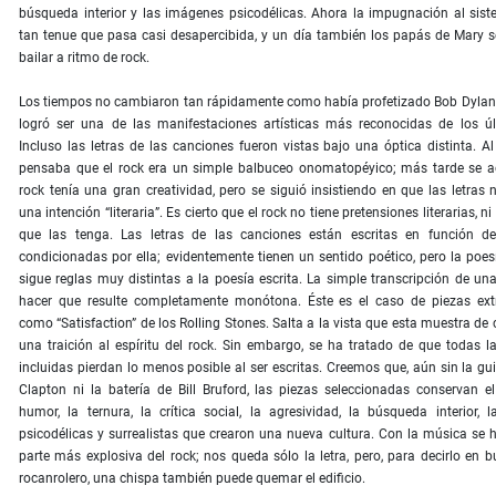
búsqueda interior y las imágenes psicodélicas. Ahora la impugnación al sis
tan tenue que pasa casi desapercibida, y un día también los papás de Mary s
bailar a ritmo de rock.
Los tiempos no cambiaron tan rápidamente como había profetizado Bob Dylan, 
logró ser una de las manifestaciones artísticas más reconocidas de los ú
Incluso las letras de las canciones fueron vistas bajo una óptica distinta. Al
pensaba que el rock era un simple balbuceo onomatopéyico; más tarde se a
rock tenía una gran creatividad, pero se siguió insistiendo en que las letras 
una intención “literaria”. Es cierto que el rock no tiene pretensiones literarias, n
que las tenga. Las letras de las canciones están escritas en función d
condicionadas por ella; evidentemente tienen un sentido poético, pero la poes
sigue reglas muy distintas a la poesía escrita. La simple transcripción de un
hacer que resulte completamente monótona. Éste es el caso de piezas extr
como “Satisfaction” de los Rolling Stones. Salta a la vista que esta muestra de
una traición al espíritu del rock. Sin embargo, se ha tratado de que todas l
incluidas pierdan lo menos posible al ser escritas. Creemos que, aún sin la gui
Clapton ni la batería de Bill Bruford, las piezas seleccionadas conservan el
humor, la ternura, la crítica social, la agresividad, la búsqueda interior, l
psicodélicas y surrealistas que crearon una nueva cultura. Con la música se h
parte más explosiva del rock; nos queda sólo la letra, pero, para decirlo en 
rocanrolero, una chispa también puede quemar el edificio.