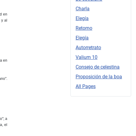
Charla
ad en
Elegía
 y al
Retorno
Elegía
Autorretrato
Valium 10
ma en
Consejo de celestina
Proposición de la boa
ano".
All Pages
o"; a
a, el