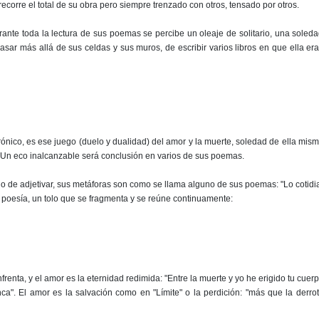
corre el total de su obra pero siempre trenzado con otros, tensado por otros.
ante toda la lectura de sus poemas se percibe un oleaje de solitario, una soled
asar más allá de sus celdas y sus muros, de escribir varios libros en que ella era
rónico, es ese juego (duelo y dualidad) del amor y la muerte, soledad de ella mis
a. Un eco inalcanzable será conclusión en varios de sus poemas.
do de adjetivar, sus metáforas son como se llama alguno de sus poemas: "Lo cotidi
su poesía, un tolo que se fragmenta y se reúne continuamente:
enta, y el amor es la eternidad redimida: "Entre la muerte y yo he erigido tu cuerp
. El amor es la salvación como en "Límite" o la perdición: "más que la derrot