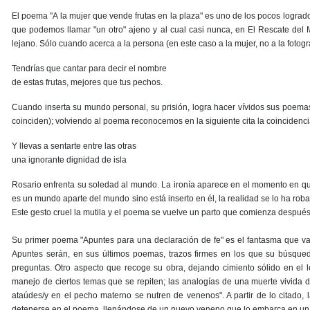
El poema "A la mujer que vende frutas en la plaza" es uno de los pocos logrados
que podemos llamar "un otro" ajeno y al cual casi nunca, en El Rescate del
lejano. Sólo cuando acerca a la persona (en este caso a la mujer, no a la fotogr
Tendrías que cantar para decir el nombre
de estas frutas, mejores que tus pechos.
Cuando inserta su mundo personal, su prisión, logra hacer vívidos sus poemas
coinciden); volviendo al poema reconocemos en la siguiente cita la coincidencia
Y llevas a sentarte entre las otras
una ignorante dignidad de isla
Rosario enfrenta su soledad al mundo. La ironía aparece en el momento en qu
es un mundo aparte del mundo sino está inserto en él, la realidad se lo ha robad
Este gesto cruel la mutila y el poema se vuelve un parto que comienza después
Su primer poema "Apuntes para una declaración de fe" es el fantasma que va a
Apuntes serán, en sus últimos poemas, trazos firmes en los que su búsque
preguntas. Otro aspecto que recoge su obra, dejando cimiento sólido en el lec
manejo de ciertos temas que se repiten; las analogías de una muerte vivida 
ataúdes/y en el pecho materno se nutren de venenos". A partir de lo citado,
detenerse en el poema, llenándose de un nuevo veneno que lo embarca en una