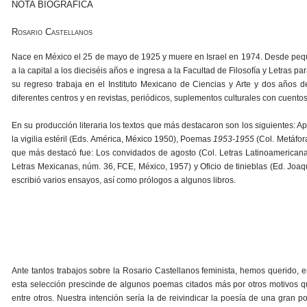
NOTA BIOGRÁFICA
Rosario Castellanos
Nace en México el 25 de mayo de 1925 y muere en Israel en 1974. Desde peq
a la capital a los dieciséis años e ingresa a la Facultad de Filosofía y Letras 
su regreso trabaja en el Instituto Mexicano de Ciencias y Arte y dos años
diferentes centros y en revistas, periódicos, suplementos culturales con cuentos, e
En su producción literaria los textos que más destacaron son los siguientes: A
la vigilia estéril (Eds. América, México 1950), Poemas
1953-1955
(Col. Metáfora
que más destacó fue: Los convidados de agosto (Col. Letras Latinoamerican
Letras Mexicanas, núm. 36, FCE, México, 1957) y Oficio de tinieblas (Ed. Joa
escribió varios ensayos, así como prólogos a algunos libros.
Ante tantos trabajos sobre la Rosario Castellanos feminista, hemos querido, en
esta selección prescinde de algunos poemas citados más por otros motivos qu
entre otros. Nuestra intención sería la de reivindicar la poesía de una gran