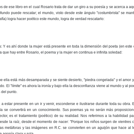
 de ese libro en el cual Rosario trata de dar un giro a su poesía y se acerca a aq
 Mundo puede rescatar; el mundo, visto desde este ángulo "costumbrista" se man
afía) logra hacer poético este mundo, logra de verdad rescatarlo:
: Y es ahí donde la mujer está presente en toda la dimensión del poeta (en este
 que hay entre Rosario, el poema y la mujer en continua e infinita soledad:
e ella está más desamparada y se siente desierto, "piedra congelada" y el amor 
o. El "límite" es ahora la ironía y bajo ella la desconfianza viene al mundo y al p
 del punto.
 estar presente en un ir y venir, esconderse e ilustrarse durante toda su obra. 
da se convertirá en un conocimiento. Sus poemas ya no serán más proposicio
tor, es el tratamiento (poético) de su realidad. Nos referimos a la habilidad pa
desde la raíz, desde el momento de nacer: "Porque los niños surgen de vientres
 las metáforas y las imágenes en R.C. se convierten en un aguijón que hace al l
 agonía clara y sola.