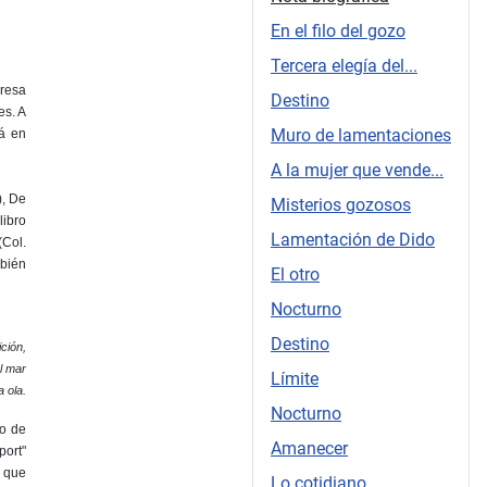
En el filo del gozo
Tercera elegía del...
gresa
Destino
es. A
Muro de lamentaciones
rá en
A la mujer que vende...
), De
Misterios gozosos
libro
Lamentación de Dido
(Col.
mbién
El otro
Nocturno
Destino
ición,
l mar
Límite
 ola.
Nocturno
io de
Amanecer
port"
s que
Lo cotidiano