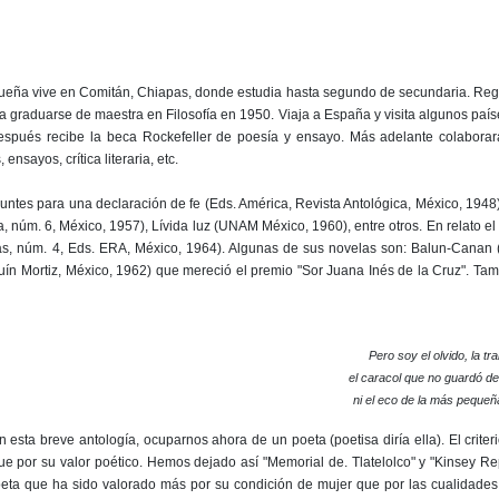
ueña vive en Comitán, Chiapas, donde estudia hasta segundo de secundaria. Re
para graduarse de maestra en Filosofía en 1950. Viaja a España y visita algunos país
 después recibe la beca Rockefeller de poesía y ensayo. Más adelante colabora
nsayos, crítica literaria, etc.
puntes para una declaración de fe (Eds. América, Revista Antológica, México, 1948
, núm. 6, México, 1957), Lívida luz (UNAM México, 1960), entre otros. En relato el 
as, núm. 4, Eds. ERA, México, 1964). Algunas de sus novelas son: Balun-Canan 
quín Mortiz, México, 1962) que mereció el premio "Sor Juana Inés de la Cruz". Ta
Pero soy el olvido, la tra
el caracol que no guardó de
ni el eco de la más pequeña
 esta breve antología, ocuparnos ahora de un poeta (poetisa diría ella). El criter
e por su valor poético. Hemos dejado así "Memorial de. Tlatelolco" y "Kinsey Re
 poeta que ha sido valorado más por su condición de mujer que por las cualidade