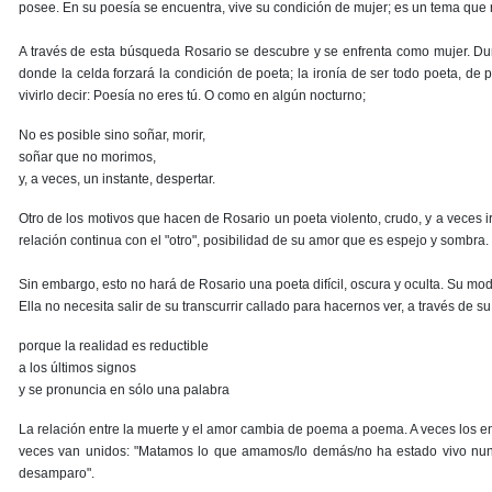
posee. En su poesía se encuentra, vive su condición de mujer; es un tema que re
A través de esta búsqueda Rosario se descubre y se enfrenta como mujer. Dur
donde la celda forzará la condición de poeta; la ironía de ser todo poeta, de p
vivirlo decir: Poesía no eres tú. O como en algún nocturno;
No es posible sino soñar, morir,
soñar que no morimos,
y, a veces, un instante, despertar.
Otro de los motivos que hacen de Rosario un poeta violento, crudo, y a veces i
relación continua con el "otro", posibilidad de su amor que es espejo y sombr
Sin embargo, esto no hará de Rosario una poeta difícil, oscura y oculta. Su mo
Ella no necesita salir de su transcurrir callado para hacernos ver, a través de 
porque la realidad es reductible
a los últimos signos
y se pronuncia en sólo una palabra
La relación entre la muerte y el amor cambia de poema a poema. A veces los enfr
veces van unidos: "Matamos lo que amamos/lo demás/no ha estado vivo nunca"
desamparo".