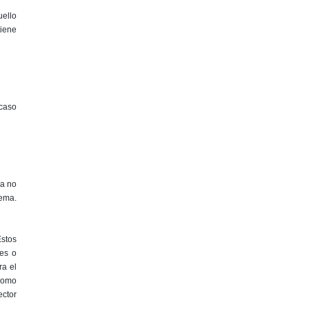
uello
tiene
 caso
ya no
oema.
Estos
nes o
ra el
 como
ector