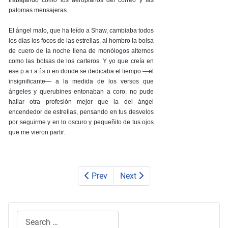
trabajando como los aeroplanos del correo y las
palomas mensajeras.
El ángel malo, que ha leído a Shaw, cambiaba todos
los días los focos de las estrellas, al hombro la bolsa
de cuero de la noche llena de monólogos alternos
como las bolsas de los carteros. Y yo que creía en
ese p a r a í s o en donde se dedicaba el tiempo —el
insignificante— a la medida de los versos que
ángeles y querubines entonaban a coro, no pude
hallar otra profesión mejor que la del ángel
encendedor de estrellas, pensando en tus desvelos
por seguirme y en lo oscuro y pequeñito de tus ojos
que me vieron partir.
Prev
Next
Search