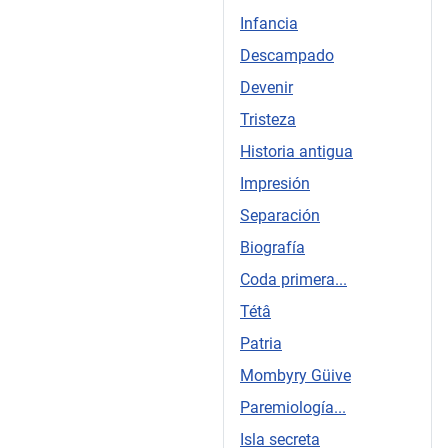
Infancia
Descampado
Devenir
Tristeza
Historia antigua
Impresión
Separación
Biografía
Coda primera...
Tétâ
Patria
Mombyry Güive
Paremiología...
Isla secreta