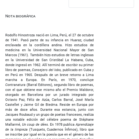
Nota biográfica
Rodolfo Hinostroza nació en Lima, Perú, el 27 de octubre
de 1941. Pasó parte de su infancia en Huaraz, ciudad
enclavada en la cordillera andina. Hizo estudios de
medicina en la Universidad Nacional Mayor de San
Marcos (1961). También hizo estudios de letras inglesas
en la Universidad de San Cristóbal La Habana, Cuba,
donde ingresó en 1962. Allí terminó de escribir su primer
libro de poemas,
Consejero del lobo,
publicado en Cuba y
en Perú en 1965. Después de un breve retorno a Lima
marcha a Europa. En París, en 1970, concluye
Contranatura
(Barral Editores), segundo libro de poemas,
con el que obtiene ese mismo año el Premio Maldoror,
otorgado en Barcelona por un jurado integrado por
Octavio Paz, Féliz de Azúa, Carlos Barral, José María
Castellet y Jaime Gil de Biedma. Reside en Europa por
más de doce años. Durante esa estancia, junto con
Jacques Roubaud y un grupo de poetas franceses, realiza
una notable edición del célebre poema de Stéphane
Mallarmé,
Un coup de dées.
En 1978 publica
Aprendizaje
de la limpieza
(Tusquets, Cuadernos Ínfimos), libro que
se inscribe por igual en la poesía que en el género de las