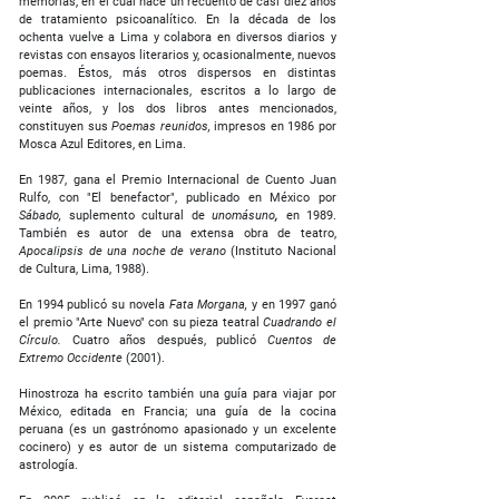
memorias, en el cual hace un recuento de casi diez años
de tratamiento psicoanalítico. En la década de los
ochenta vuelve a Lima y colabora en diversos diarios y
revistas con ensayos literarios y, ocasionalmente, nuevos
poemas. Éstos, más otros dispersos en distintas
publicaciones internacionales, escritos a lo largo de
veinte años, y los dos libros antes mencionados,
constituyen sus
Poemas reunidos,
impresos en 1986 por
Mosca Azul Editores, en Lima.
En 1987, gana el Premio Internacional de Cuento Juan
Rulfo, con "El benefactor", publicado en México por
Sábado,
suplemento cultural de
unomásuno
,
en 1989.
También es autor de una extensa obra de teatro,
Apocalipsis de una noche de verano
(Instituto Nacional
de Cultura, Lima, 1988).
En 1994 publicó su novela
Fata Morgana,
y en 1997 ganó
el premio "Arte Nuevo" con su pieza teatral
Cuadrando el
Círculo.
Cuatro años después, publicó
Cuentos de
Extremo Occidente
(2001).
Hinostroza ha escrito también una guía para viajar por
México, editada en Francia; una guía de la cocina
peruana (es un gastrónomo apasionado y un excelente
cocinero) y es autor de un sistema computarizado de
astrología.