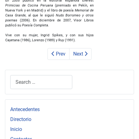
En 2005 publicó en la editorial española Everest
Primicias de Cocina Peruana
(premiado en Pekín, en
Nueva York y en Madrid) y el libro de poesía
Memorial de
Casa Grande,
al que le siguió
Nudo Borromeo y otros
poemas
(2006). En diciembre de 2007, Visor Libros
publicó su
Poesía Completa.
Vive con su mujer, Ingrid Spikes, y con sus hijos
Cayetana (1986), Lorenzo (1989) y Ruy (1991).
Prev
Next
Search
Type 2 or more characters for results.
Antecedentes
Directorio
Inicio