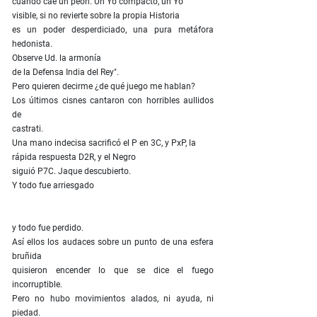
cuando cae un peón. Un Yo compacto, un Yo
visible, si no revierte sobre la propia Historia
es un poder desperdiciado, una pura metáfora
hedonista.
Observe Ud. la armonía
de la Defensa India del Rey".
Pero quieren decirme ¿de qué juego me hablan?
Los últimos cisnes cantaron con horribles aullidos
de
castrati.
Una mano indecisa sacrificó el P en 3C, y PxP, la
rápida respuesta D2R, y el Negro
siguió P7C. Jaque descubierto.
Y todo fue arriesgado
y todo fue perdido.
Así ellos los audaces sobre un punto de una esfera
bruñida
quisieron encender lo que se dice el fuego
incorruptible.
Pero no hubo movimientos alados, ni ayuda, ni
piedad.