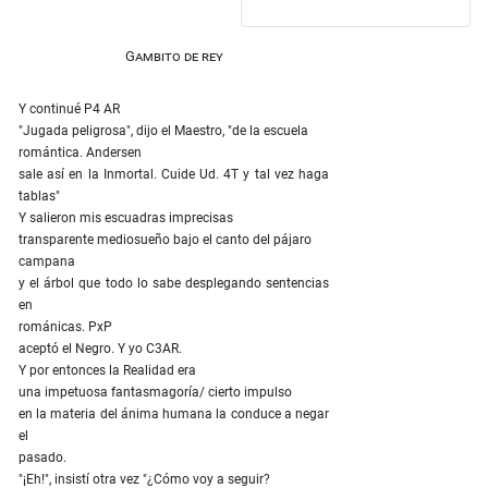
Gambito de rey
Y continué P4 AR
"Jugada peligrosa", dijo el Maestro, "de la escuela
romántica. Andersen
sale así en la Inmortal. Cuide Ud. 4T y tal vez haga
tablas"
Y salieron mis escuadras imprecisas
transparente mediosueño bajo el canto del pájaro
campana
y el árbol que todo lo sabe desplegando sentencias
en
románicas. PxP
aceptó el Negro. Y yo C3AR.
Y por entonces la Realidad era
una impetuosa fantasmagoría/ cierto impulso
en la materia del ánima humana la conduce a negar
el
pasado.
"¡Eh!", insistí otra vez "¿Cómo voy a seguir?