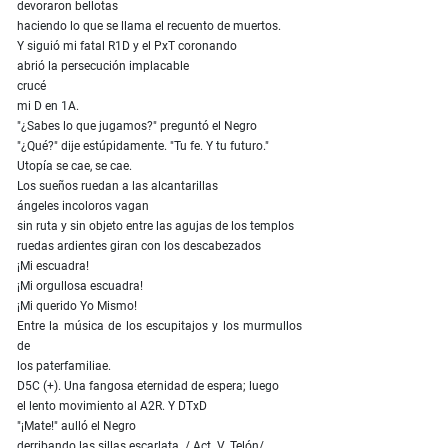
devoraron bellotas
haciendo lo que se llama el recuento de muertos.
Y siguió mi fatal R1D y el PxT coronando
abrió la persecución implacable
crucé
mi D en 1A.
"¿Sabes lo que jugamos?" preguntó el Negro
"¿Qué?" dije estúpidamente. "Tu fe. Y tu futuro."
Utopía se cae, se cae.
Los sueños ruedan a las alcantarillas
ángeles incoloros vagan
sin ruta y sin objeto entre las agujas de los templos
ruedas ardientes giran con los descabezados
¡Mi escuadra!
¡Mi orgullosa escuadra!
¡Mi querido Yo Mismo!
Entre la música de los escupitajos y los murmullos
de
los paterfamiliae.
D5C (+). Una fangosa eternidad de espera; luego
el lento movimiento al A2R. Y DTxD
"¡Mate!" aulló el Negro
derribando las sillas escarlata. / Act. V. Telón/