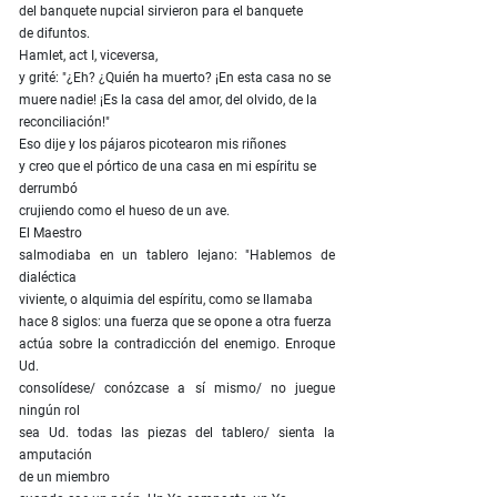
del banquete nupcial sirvieron para el banquete
de difuntos.
Hamlet, act I, viceversa,
y grité: "¿Eh? ¿Quién ha muerto? ¡En esta casa no se
muere nadie! ¡Es la casa del amor, del olvido, de la
reconciliación!"
Eso dije y los pájaros picotearon mis riñones
y creo que el pórtico de una casa en mi espíritu se
derrumbó
crujiendo como el hueso de un ave.
El Maestro
salmodiaba en un tablero lejano: "Hablemos de
dialéctica
viviente, o alquimia del espíritu, como se llamaba
hace 8 siglos: una fuerza que se opone a otra fuerza
actúa sobre la contradicción del enemigo. Enroque
Ud.
consolídese/ conózcase a sí mismo/ no juegue
ningún rol
sea Ud. todas las piezas del tablero/ sienta la
amputación
de un miembro