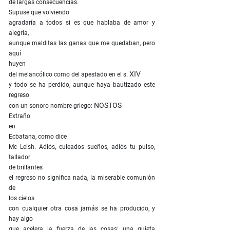
de largas consecuencias.
Supuse que volviendo
agradaría a todos si es que hablaba de amor y
alegría,
aunque malditas las ganas que me quedaban, pero
aquí
huyen
XIV
del melancólico como del apestado en el s.
y todo se ha perdido, aunque haya bautizado este
regreso
NOSTOS
con un sonoro nombre griego:
Extraño
en
Ecbatana, como dice
Mc Leish. Adiós, culeados sueños, adiós tu pulso,
tallador
de brillantes
el regreso no significa nada, la miserable comunión
de
los cielos
con cualquier otra cosa jamás se ha producido, y
hay algo
que acelera la fuerza de las cosas: una quieta