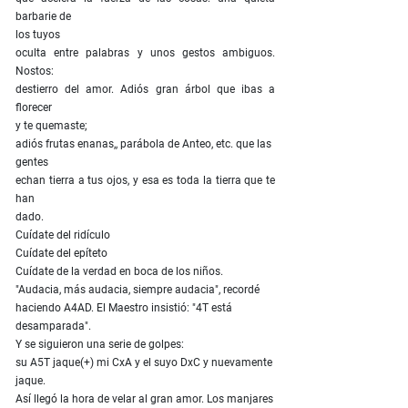
barbarie de
los tuyos
oculta entre palabras y unos gestos ambiguos.
Nostos:
destierro del amor. Adiós gran árbol que ibas a
florecer
y te quemaste;
adiós frutas enanas,, parábola de Anteo, etc. que las
gentes
echan tierra a tus ojos, y esa es toda la tierra que te
han
dado.
Cuídate del ridículo
Cuídate del epíteto
Cuídate de la verdad en boca de los niños.
"Audacia, más audacia, siempre audacia", recordé
haciendo A4AD. El Maestro insistió: "4T está
desamparada".
Y se siguieron una serie de golpes:
su A5T jaque(+) mi CxA y el suyo DxC y nuevamente
jaque.
Así llegó la hora de velar al gran amor. Los manjares