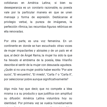
cotidianas en América Latina; si bien su
desesperanza es un corolario razonable, su poesía
vale por la particular manera en que se unen
mensaje y forma de expresión. Destácanse el
privilegio verbal, la pureza de imágenes, la
perfección rítmica, las recurridas figuras retóricas en
ella renovadas.
Por otra parte, es una voz femenina. En un
continente en donde se han escuchado otras voces
de mujer impactantes y abisales y de un país en el
que, al decir de Ángel Rama, la mujer ha sido la que
ha llevado el emblema de la poesía, Idea Vilariño
describe el sentir de la mujer con desusada agudeza.
¿Quién si no una mujer podría haber escrito "Por aire
sucio", "El encuentro", "El miedo", "Carta I" o "Carta II",
por seleccionar pobre aunque significativamente?
Algo más hay que decir, que no compete a Idea
misma o a su producto y que justifica con amplitud
su difusión: América Latina vislumbra hoy su
identidad. Por primera vez se vuelca honestamente