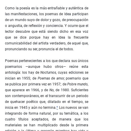
Como la poesía es la más entrañable y auténtica de
las manifestaciones, los poemas de Idea participan
de un mundo suyo de dolor y gozo, de preocupación
o angustia, de reflexión y conciencia. Y ocurre que el
lector descubre que está siendo dicho en esa voz
que se dice porque hay en Idea la frecuente
comunicabilidad del artista verdadero, de aquel que,
pronunciando su ser, pronuncia el de todos.
Poemas pertenecientes a los que declara sus únicos
poemarios —aunque hubo otros— reúne esta
antología: los hay de
Nocturnos,
cuyas ediciones se
inician en 1955; de
Poemas de amor,
poemario que
se publica por primera vez en 1957; de
Pobre mundo,
que aparece en 1966, y de
No,
de 1980. Suficientes
son contemporáneos, en el transcurrir de un periodo
de quehacer poético que, dilatado en el tiempo, se
inicia en 1945 y aún no termina.
*
Los nuevos se van
integrando de forma natural, por su temática, a los
cuatro títulos aceptados, de manera que los
materiales se han multiplicado desde la primera