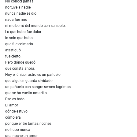
No conocí jamás
no tuve a nadie
nunca nadie se dio
nada fue mío
ni me borró del mundo con su soplo.
Lo que hubo fue dolor
lo solo que hubo
que fue colmado
atestiguó
fue cierto.
Pero dónde quedó
qué consta ahora.
Hoy el único rastro es un pañuelo
que alguien guarda olvidado
un pañuelo con sangre semen lágrimas
que se ha vuelto amarillo.
Eso es todo.
El amor
dónde estuvo
cómo era
por qué entre tantas noches
no hubo nunca
una noche un amor