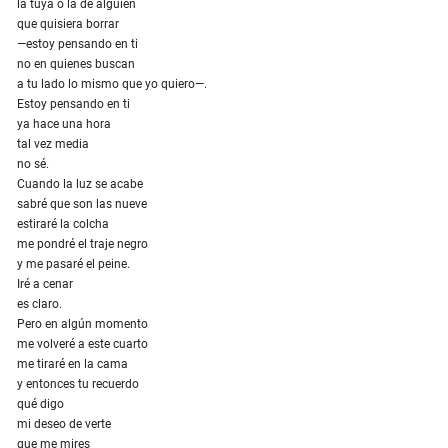
la tuya o la de alguien
que quisiera borrar
—estoy pensando en ti
no en quienes buscan
a tu lado lo mismo que yo quiero—.
Estoy pensando en ti
ya hace una hora
tal vez media
no sé.
Cuando la luz se acabe
sabré que son las nueve
estiraré la colcha
me pondré el traje negro
y me pasaré el peine.
Iré a cenar
es claro.
Pero en algún momento
me volveré a este cuarto
me tiraré en la cama
y entonces tu recuerdo
qué digo
mi deseo de verte
que me mires