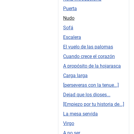
Puerta
Nudo
Sofá
Escalera
El vuelo de las palomas
Cuando crece el corazón
A propósito de la hojarasca
Carga larga
[perseveras con la tenue...]
Dejad que los dioses...
[Empiezo por tu historia de...]
La mesa servida
Virgo
A no ser