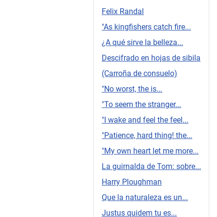
Felix Randal
"As kingfishers catch fire...
¿A qué sirve la belleza...
Descifrado en hojas de sibila
(Carroña de consuelo)
"No worst, the is...
"To seem the stranger...
"I wake and feel the feel...
"Patience, hard thing! the...
"My own heart let me more...
La guirnalda de Tom: sobre...
Harry Ploughman
Que la naturaleza es un...
Justus quidem tu es...