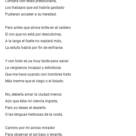
Contara con edad prediluviana,
Los trabajos que así habría gastado
Pudieran acceder a su heredad.
Pero antes que ahora brille en el caldero
El oro que no está por descubrirse,
A la larga el fuelle no soplará más,
La estufa habrá por fin de enfriarse.
Y con todo es ya muy tarde para sanar
La vergüenza incapaz y estorbosa
Que me hace cuando con hombres trato
Más inerme que el ciego o el lisiado.
No, debería amar la ciudad menos
Aún que ésta mi ciencia ingrata;
Pero yo deseo el desierto
O las lenguas herbosas de la costa.
Camino por mi airoso mirador
Para observar el sol bajo o levante,