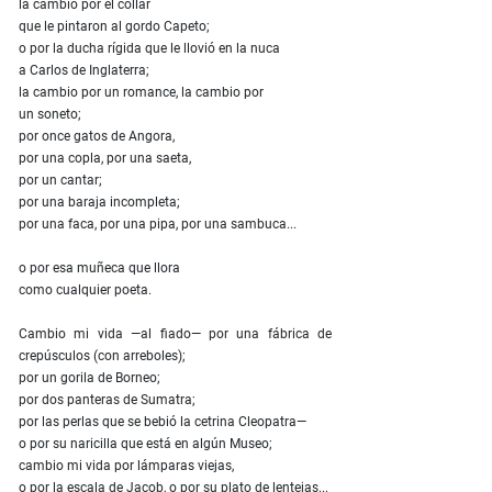
la cambio por el collar
que le pintaron al gordo Capeto;
o por la ducha rígida que le llovió en la nuca
a Carlos de Inglaterra;
la cambio por un romance, la cambio por
un soneto;
por once gatos de Angora,
por una copla, por una saeta,
por un cantar;
por una baraja incompleta;
por una faca, por una pipa, por una sambuca...
o por esa muñeca que llora
como cualquier poeta.
Cambio mi vida —al fiado— por una fábrica de
crepúsculos (con arreboles);
por un gorila de Borneo;
por dos panteras de Sumatra;
por las perlas que se bebió la cetrina Cleopatra—
o por su naricilla que está en algún Museo;
cambio mi vida por lámparas viejas,
o por la escala de Jacob, o por su plato de lentejas...