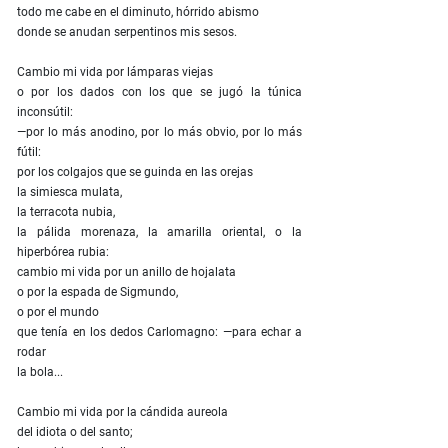
todo me cabe en el diminuto, hórrido abismo
donde se anudan serpentinos mis sesos.
Cambio mi vida por lámparas viejas
o por los dados con los que se jugó la túnica
inconsútil:
—por lo más anodino, por lo más obvio, por lo más
fútil:
por los colgajos que se guinda en las orejas
la simiesca mulata,
la terracota nubia,
la pálida morenaza, la amarilla oriental, o la
hiperbórea rubia:
cambio mi vida por un anillo de hojalata
o por la espada de Sigmundo,
o por el mundo
que tenía en los dedos Carlomagno: —para echar a
rodar
la bola...
Cambio mi vida por la cándida aureola
del idiota o del santo;