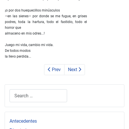
¡o por dos huequecillos minúsculos
—en las sienes— por donde se me fugue, en grises
podres, toda la hartura, todo el fastidio, todo el
horror que
almaceno en mis odres...!
Juego mi vida, cambio mi vida.
De todos modos
la llevo perdida...
Prev
Next
Search
Type 2 or more characters for results.
Antecedentes