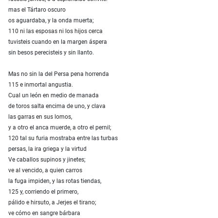
mas el Tártaro oscuro
os aguardaba, y la onda muerta;
110 ni las esposas ni los hijos cerca
tuvisteis cuando en la margen áspera
sin besos perecisteis y sin llanto.
Mas no sin la del Persa pena horrenda
115 e inmortal angustia.
Cual un león en medio de manada
de toros salta encima de uno, y clava
las garras en sus lomos,
y a otro el anca muerde, a otro el pernil;
120 tal su furia mostraba entre las turbas
persas, la ira griega y la virtud
Ve caballos supinos y jinetes;
ve al vencido, a quien carros
la fuga impiden, y las rotas tiendas,
125 y, corriendo el primero,
pálido e hirsuto, a Jerjes el tirano;
ve cómo en sangre bárbara