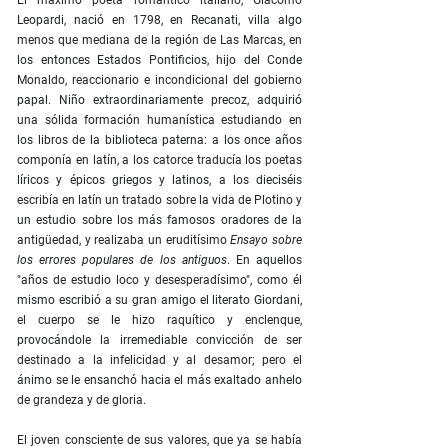
El máximo poeta romántico italiano, Giacomo
Leopardi, nació en 1798, en Recanati, villa algo
menos que mediana de la región de Las Marcas, en
los entonces Estados Pontificios, hijo del Conde
Monaldo, reaccionario e incondicional del gobierno
papal. Niño extraordinariamente precoz, adquirió
una sólida formación humanística estudiando en
los libros de la biblioteca paterna: a los once años
componía en latín, a los catorce traducía los poetas
líricos y épicos griegos y latinos, a los dieciséis
escribía en latín un tratado sobre la vida de Plotino y
un estudio sobre los más famosos oradores de la
antigüedad, y realizaba un eruditísimo
Ensayo sobre
los errores populares de los antiguos
. En aquellos
"años de estudio loco y desesperadísimo", como él
mismo escribió a su gran amigo el literato Giordani,
el cuerpo se le hizo raquítico y enclenque,
provocándole la irremediable convicción de ser
destinado a la infelicidad y al desamor; pero el
ánimo se le ensanchó hacia el más exaltado anhelo
de grandeza y de gloria.
El joven consciente de sus valores, que ya se había