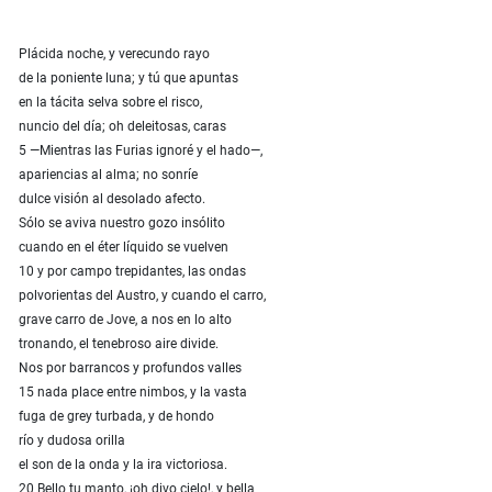
Plácida noche, y verecundo rayo
de la poniente luna; y tú que apuntas
en la tácita selva sobre el risco,
nuncio del día; oh deleitosas, caras
5 —Mientras las Furias ignoré y el hado—,
apariencias al alma; no sonríe
dulce visión al desolado afecto.
Sólo se aviva nuestro gozo insólito
cuando en el éter líquido se vuelven
10 y por campo trepidantes, las ondas
polvorientas del Austro, y cuando el carro,
grave carro de Jove, a nos en lo alto
tronando, el tenebroso aire divide.
Nos por barrancos y profundos valles
15 nada place entre nimbos, y la vasta
fuga de grey turbada, y de hondo
río y dudosa orilla
el son de la onda y la ira victoriosa.
20 Bello tu manto, ¡oh divo cielo!, y bella