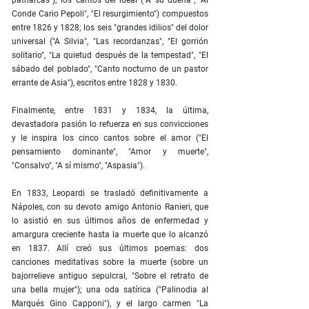
patriarcas"); los cantos del ideal ("A su dueña", "Al
Conde Cario Pepoli", "El resurgimiento") compuestos
entre 1826 y 1828; los seis "grandes idilios" del dolor
universal ("A Silvia", "Las recordanzas", "El gorrión
solitario", "La quietud después de la tempestad", "El
sábado del poblado", "Canto nocturno de un pastor
errante de Asia"), escritos entre 1828 y 1830.
Finalmente, entre 1831 y 1834, la última,
devastadora pasión lo refuerza en sus convicciones
y le inspira los cinco cantos sobre el amor ("El
pensamiento dominante", "Amor y muerte",
"Consalvo", "A sí mismo", "Aspasia").
En 1833, Leopardi se trasladó definitivamente a
Nápoles, con su devoto amigo Antonio Ranieri, que
lo asistió en sus últimos años de enfermedad y
amargura creciente hasta la muerte que lo alcanzó
en 1837. Allí creó sus últimos poemas: dos
canciones meditativas sobre la muerte (sobre un
bajorrelieve antiguo sepulcral, "Sobre el retrato de
una bella mujer"); una oda satírica ("Palinodia al
Marqués Gino Capponi"), y el largo carmen "La