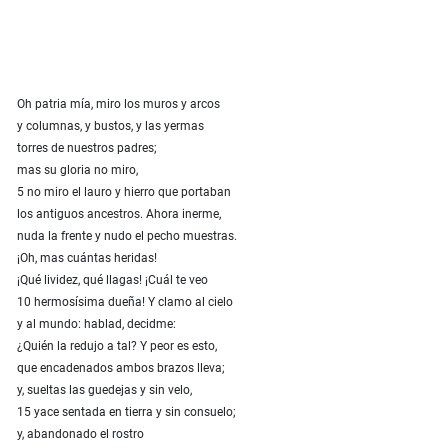
Oh patria mía, miro los muros y arcos
y columnas, y bustos, y las yermas
torres de nuestros padres;
mas su gloria no miro,
5 no miro el lauro y hierro que portaban
los antiguos ancestros. Ahora inerme,
nuda la frente y nudo el pecho muestras.
¡Oh, mas cuántas heridas!
¡Qué lividez, qué llagas! ¡Cuál te veo
10 hermosísima dueña! Y clamo al cielo
y al mundo: hablad, decidme:
¿Quién la redujo a tal? Y peor es esto,
que encadenados ambos brazos lleva;
y, sueltas las guedejas y sin velo,
15 yace sentada en tierra y sin consuelo;
y, abandonado el rostro