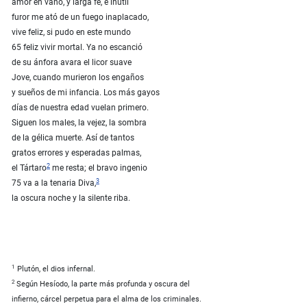
amor en vano, y larga fe, e inútil
furor me ató de un fuego inaplacado,
vive feliz, si pudo en este mundo
65 feliz vivir mortal. Ya no escanció
de su ánfora avara el licor suave
Jove, cuando murieron los engaños
y sueños de mi infancia. Los más gayos
días de nuestra edad vuelan primero.
Siguen los males, la vejez, la sombra
de la gélica muerte. Así de tantos
gratos errores y esperadas palmas,
2
el Tártaro
me resta; el bravo ingenio
3
75 va a la tenaria Diva,
la oscura noche y la silente riba.
1
Plutón, el dios infernal.
2
Según Hesíodo, la parte más profunda y oscura del
infierno, cárcel perpetua para el alma de los criminales.