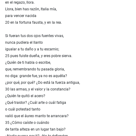
en el regazo, llora.
Llora, bien has razón, Italia mía,
para vencer nacida
20 en la fortuna fausta, y en la rea.
Si fueran tus dos ojos fuentes vivas,
nunca pudiera el llanto
igualar a tu daño y a tu escarnio;
25 pues fuiste dueña, y eres pobre sierva.
¿Quién de ti habla o escribe,
que, remembrando tu pasada gloria,
no diga: grande fue, ya no es aquélla?
¿por qué, por qué? ¿Do está la fuerza antigua,
30 las armas, y el valor y la constancia?
¿Quién te quitó el acero?
¿Qué traidor? ¿Cuál arte o cuál fatiga
o cuál potestad tanto
valió que el áureo manto te arrancara?
35 ¿Cómo caíste o cuándo
de tanta alteza en un lugar tan bajo?