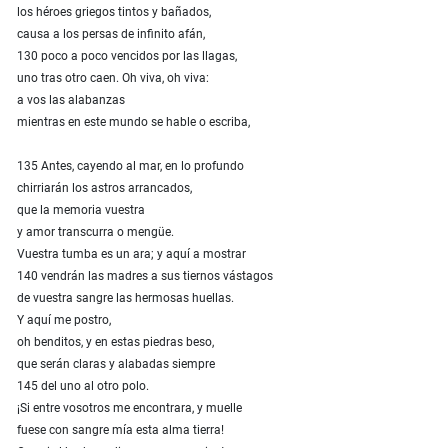
los héroes griegos tintos y bañados,
causa a los persas de infinito afán,
130 poco a poco vencidos por las llagas,
uno tras otro caen. Oh viva, oh viva:
a vos las alabanzas
mientras en este mundo se hable o escriba,
135 Antes, cayendo al mar, en lo profundo
chirriarán los astros arrancados,
que la memoria vuestra
y amor transcurra o mengüe.
Vuestra tumba es un ara; y aquí a mostrar
140 vendrán las madres a sus tiernos vástagos
de vuestra sangre las hermosas huellas.
Y aquí me postro,
oh benditos, y en estas piedras beso,
que serán claras y alabadas siempre
145 del uno al otro polo.
¡Si entre vosotros me encontrara, y muelle
fuese con sangre mía esta alma tierra!