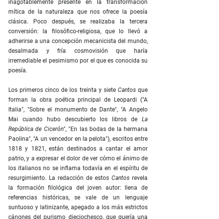
inagotablemente presente en la transformación
mítica de la naturaleza que nos ofrece la poesía
clásica. Poco después, se realizaba la tercera
conversión: la filosófico-religiosa, que lo llevó a
adherirse a una concepción mecanicista del mundo,
desalmada y fría cosmovisión que haría
irremediable el pesimismo por el que es conocida su
poesía.
Los primeros cinco de los treinta y siete
Cantos
que
forman la obra poética principal de Leopardi ("A
Italia", "Sobre el monumento de Dante", "A Angelo
Mai cuando hubo descubierto los libros de
La
República de Cicerón
", "En las bodas de la hermana
Paolina", "A un vencedor en la pelota"), escritos entre
1818 y 1821, están destinados a cantar el amor
patrio, y a expresar el dolor de ver cómo el ánimo de
los italianos no se inflama todavía en el espíritu de
resurgimiento. La redacción de estos
Cantos
revela
la formación filológica del joven autor: llena de
referencias históricas, se vale de un lenguaje
suntuoso y latinizante, apegado a los más estrictos
cánones del purismo dieciochesco, que quería una