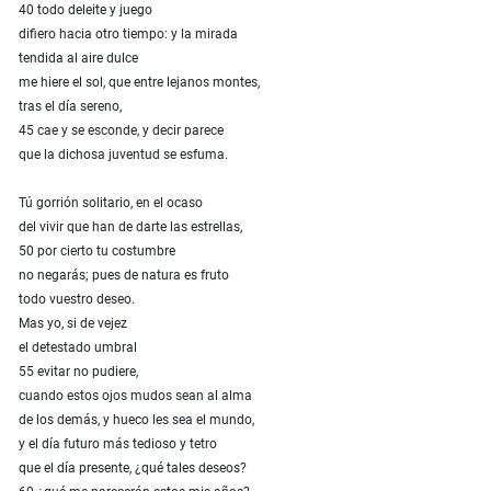
40 todo deleite y juego
difiero hacia otro tiempo: y la mirada
tendida al aire dulce
me hiere el sol, que entre lejanos montes,
tras el día sereno,
45 cae y se esconde, y decir parece
que la dichosa juventud se esfuma.
Tú gorrión solitario, en el ocaso
del vivir que han de darte las estrellas,
50 por cierto tu costumbre
no negarás; pues de natura es fruto
todo vuestro deseo.
Mas yo, si de vejez
el detestado umbral
55 evitar no pudiere,
cuando estos ojos mudos sean al alma
de los demás, y hueco les sea el mundo,
y el día futuro más tedioso y tetro
que el día presente, ¿qué tales deseos?