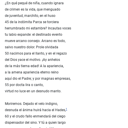
¿En qué pequé de niña, cuando ignara
de crimen es la vida, que menguado
de juventud, marchito, en el huso
45 de la indómita Parca se torciera
herrumbrado mi estambre? Incautas voces
tu labio expande: el destinado evento
mueve arcano consejo. Arcano es todo,
salvo nuestro dolor. Prole olvidada
50 nacimos para el llanto, y en el regazo
del Dios yace el motivo. ¡Ay anhelos
de la más tierna edad! A la apariencia,
a la amena apariencia eterno reino
aquí dio el Padre; y por magnas empresas,
55 por docta lira o canto,
virtud no luce en un desnudo manto.
Moriremos. Dejado el velo indigno,
1
desnuda el ánima huirá hacia el Hades,
60 y el crudo fallo enmendará del ciego
dispensador del sino. Y tú a quien largo