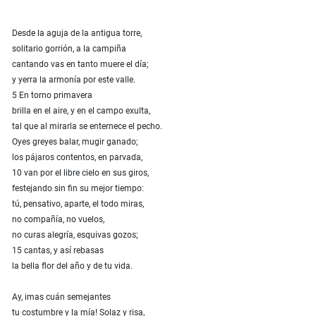
Desde la aguja de la antigua torre,
solitario gorrión, a la campiña
cantando vas en tanto muere el día;
y yerra la armonía por este valle.
5 En torno primavera
brilla en el aire, y en el campo exulta,
tal que al mirarla se enternece el pecho.
Oyes greyes balar, mugir ganado;
los pájaros contentos, en parvada,
10 van por el libre cielo en sus giros,
festejando sin fin su mejor tiempo:
tú, pensativo, aparte, el todo miras,
no compañía, no vuelos,
no curas alegría, esquivas gozos;
15 cantas, y así rebasas
la bella flor del año y de tu vida.
Ay, imas cuán semejantes
tu costumbre y la mía! Solaz y risa,