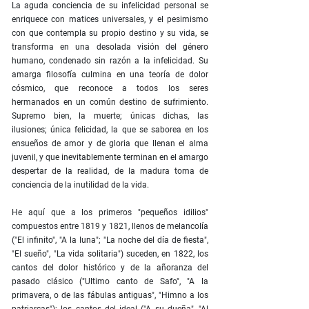
La aguda conciencia de su infelicidad personal se
enriquece con matices universales, y el pesimismo
con que contempla su propio destino y su vida, se
transforma en una desolada visión del género
humano, condenado sin razón a la infelicidad. Su
amarga filosofía culmina en una teoría de dolor
cósmico, que reconoce a todos los seres
hermanados en un común destino de sufrimiento.
Supremo bien, la muerte; únicas dichas, las
ilusiones; única felicidad, la que se saborea en los
ensueños de amor y de gloria que llenan el alma
juvenil, y que inevitablemente terminan en el amargo
despertar de la realidad, de la madura toma de
conciencia de la inutilidad de la vida.
He aquí que a los primeros "pequeños idilios"
compuestos entre 1819 y 1821, llenos de melancolía
("El infinito", "A la luna"; "La noche del día de fiesta",
"El sueño", "La vida solitaria") suceden, en 1822, los
cantos del dolor histórico y de la añoranza del
pasado clásico ("Ultimo canto de Safo", "A la
primavera, o de las fábulas antiguas", "Himno a los