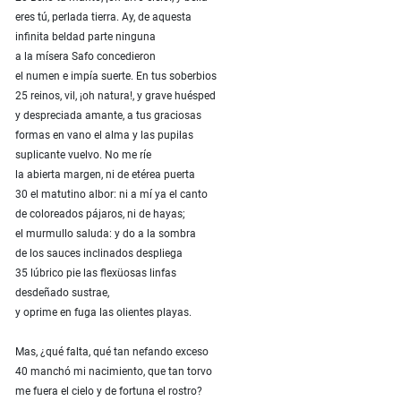
eres tú, perlada tierra. Ay, de aquesta
infinita beldad parte ninguna
a la mísera Safo concedieron
el numen e impía suerte. En tus soberbios
25 reinos, vil, ¡oh natura!, y grave huésped
y despreciada amante, a tus graciosas
formas en vano el alma y las pupilas
suplicante vuelvo. No me ríe
la abierta margen, ni de etérea puerta
30 el matutino albor: ni a mí ya el canto
de coloreados pájaros, ni de hayas;
el murmullo saluda: y do a la sombra
de los sauces inclinados despliega
35 lúbrico pie las flexüosas linfas
desdeñado sustrae,
y oprime en fuga las olientes playas.
Mas, ¿qué falta, qué tan nefando exceso
40 manchó mi nacimiento, que tan torvo
me fuera el cielo y de fortuna el rostro?