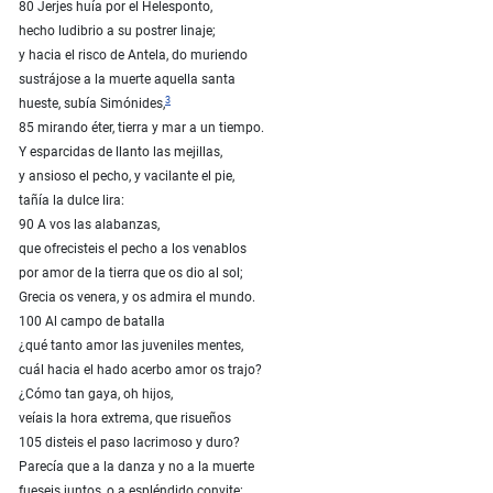
80 Jerjes huía por el Helesponto,
hecho ludibrio a su postrer linaje;
y hacia el risco de Antela, do muriendo
sustrájose a la muerte aquella santa
3
hueste, subía Simónides,
85 mirando éter, tierra y mar a un tiempo.
Y esparcidas de llanto las mejillas,
y ansioso el pecho, y vacilante el pie,
tañía la dulce lira:
90 A vos las alabanzas,
que ofrecisteis el pecho a los venablos
por amor de la tierra que os dio al sol;
Grecia os venera, y os admira el mundo.
100 Al campo de batalla
¿qué tanto amor las juveniles mentes,
cuál hacia el hado acerbo amor os trajo?
¿Cómo tan gaya, oh hijos,
veíais la hora extrema, que risueños
105 disteis el paso lacrimoso y duro?
Parecía que a la danza y no a la muerte
fueseis juntos, o a espléndido convite: