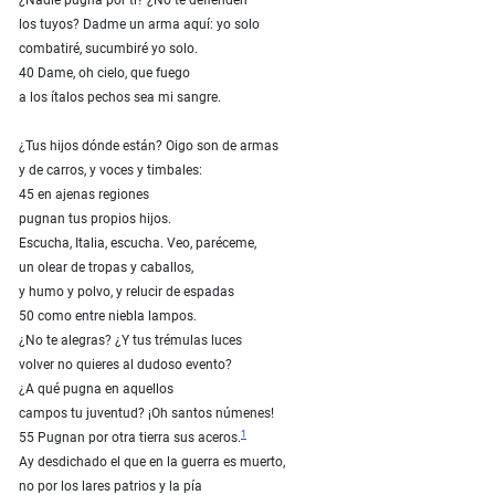
¿Nadie pugna por ti? ¿No te defienden
los tuyos? Dadme un arma aquí: yo solo
combatiré, sucumbiré yo solo.
40 Dame, oh cielo, que fuego
a los ítalos pechos sea mi sangre.
¿Tus hijos dónde están? Oigo son de armas
y de carros, y voces y timbales:
45 en ajenas regiones
pugnan tus propios hijos.
Escucha, Italia, escucha. Veo, paréceme,
un olear de tropas y caballos,
y humo y polvo, y relucir de espadas
50 como entre niebla lampos.
¿No te alegras? ¿Y tus trémulas luces
volver no quieres al dudoso evento?
¿A qué pugna en aquellos
campos tu juventud? ¡Oh santos númenes!
1
55 Pugnan por otra tierra sus aceros.
Ay desdichado el que en la guerra es muerto,
no por los lares patrios y la pía