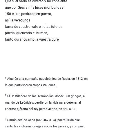
Que si el hado es diverso y no consiente
que por Grecia mis luces moribundas
150 cierre postrado en guerra,
así la verecunda
fama de vuestro vate en días futuros
pueda, queriendo el numen,
tanto durar cuanto la vuestra dure.
1
Alusión a la campaña napoleónica de Rusia, en 1812, en
la que participaron tropas italianas.
2
El Desfiladero de las Termópilas, donde 300 griegos, al
mando de Leónidas, perdieron la vida para detener al
enorme ejército del rey persa Jerjes, en 480 a. C.
3
Simónides de Ceos (566-467 a. C), poeta lírico que
cantó las victorias griegas sobre los persas, y compuso