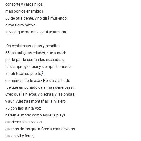
consorte y caros hijos,
mas por los enemigos
60 de otra gente, y no dirá muriendo:
alma tierra nativa,
la vida que me diste aquí te ofrendo.
¡Oh venturosas, caras y benditas
65 las antiguas edades, que a morir
por la patria corrían las escuadras;
tú siempre glorioso y siempre honrado
2
70 oh tesálico puerto,
do menos fuerte asaz Persia y el hado
fue que un puñado de almas generosas!
Creo que la hierba, y piedras, y las ondas,
y aun vuestras montañas, al viajero
75 con indistinta voz
narren el modo como aquella playa
cubrieron los invictos
cuerpos de los que a Grecia eran devotos.
Luego, vil y feroz,