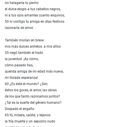
no halagaría tu pecho
el dulce elogio a tus cabellos negros,
ni a tus ojos amantes cuanto esquivos;
50 ni contigo tu amiga en días festivos
razonaría de amor.
También morían en breve
mis más dulces anhelos: a mis años
55 negó también el hado
la juventud. ¡Ay cómo,
cómo pasado has,
querida amiga de mi edad más nueva,
mi llorada esperanza!
60 ¿Es éste el mundo? ¿Son
éstos los goces, el amor, las obras
de los que tanto razonamos juntos?
¿Tal es la suerte del género humano?
Disipado el engaño
65 tú, mísera, caíste; y lejanos
la fría muerte y un sepulcro nudo