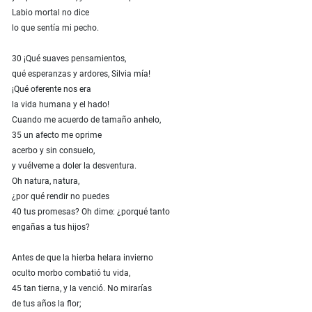
Labio mortal no dice
lo que sentía mi pecho.
30 ¡Qué suaves pensamientos,
qué esperanzas y ardores, Silvia mía!
¡Qué oferente nos era
la vida humana y el hado!
Cuando me acuerdo de tamaño anhelo,
35 un afecto me oprime
acerbo y sin consuelo,
y vuélveme a doler la desventura.
Oh natura, natura,
¿por qué rendir no puedes
40 tus promesas? Oh dime: ¿porqué tanto
engañas a tus hijos?
Antes de que la hierba helara invierno
oculto morbo combatió tu vida,
45 tan tierna, y la venció. No mirarías
de tus años la flor;